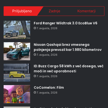
Priljubljeno
Zadnje
Komentarji
Ford Ranger Wildtrak 3.0 EcoBlue V6
7. avgusta, 2026
Nissan Qashqai brez vmesnega
polnjenja prevozil kar 1.980 kilometrov
7. avgusta, 2026
ID.Buzz Cargo 58 kWh z več dosega, več
moči in več uporabnosti
7. avgusta, 2026
CoComelon: Film
7. avgusta, 2026