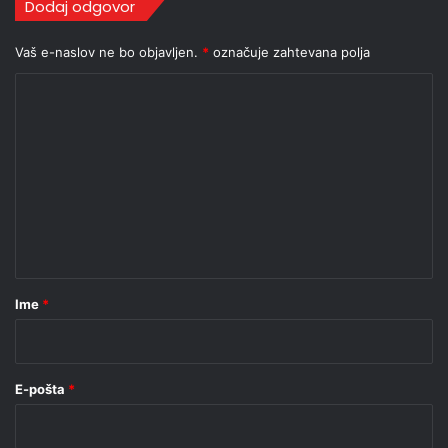
Dodaj odgovor
Vaš e-naslov ne bo objavljen.
*
označuje zahtevana polja
K
o
m
e
n
t
a
r
Ime
*
*
E-pošta
*