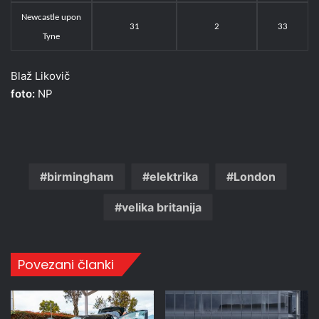
Newcastle upon
31
2
33
Tyne
Blaž Likovič
foto:
NP
birmingham
elektrika
London
velika britanija
Povezani članki