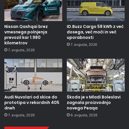
Nissan Qashqai brez
ID.Buzz Cargo 58 kWh z več
vmesnega polnjenja
dosega, več moči in več
prevozil kar 1.980
uporabnosti
kilometrov
7. avgusta, 2026
7. avgusta, 2026
Audi Nuvolari od skice do
Škoda je v Mladi Boleslavi
prototipa v rekordnih 405
zagnala proizvodnjo
dneh
novega Peaqa
7. avgusta, 2026
6. avgusta, 2026