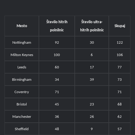
Število hitrih
Število ultra-
Mesto
Skupaj
polnilnic
hitrih polnilnic
Nottingham
92
30
122
Milton Keynes
100
6
106
Leeds
60
17
77
Birmingham
34
39
73
Coventry
71
71
Bristol
45
23
68
Manchester
36
26
62
Sheffield
48
9
57