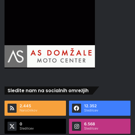
Sledite nam na socialnih omrežjih
2.445
12.352
Naročnikov
Sledilcev
0
6.568
Sledilcev
Sledilcev