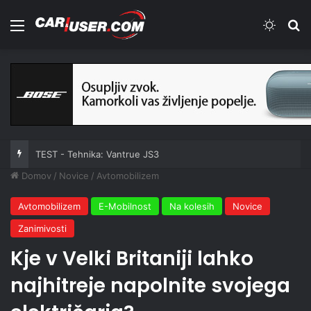
Meni
Switch
Iš
TEST - Tehnika: Vantrue JS3
Domov
/
Novice
/
Avtomobilizem
Avtomobilizem
E-Mobilnost
Na kolesih
Novice
Zanimivosti
Kje v Velki Britaniji lahko
najhitreje napolnite svojega