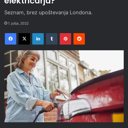
električarja?
Seznam, brez upoštevanja Londona.
1. julija, 2022
Facebook
X
LinkedIn
Tumblr
Pinterest
Reddit