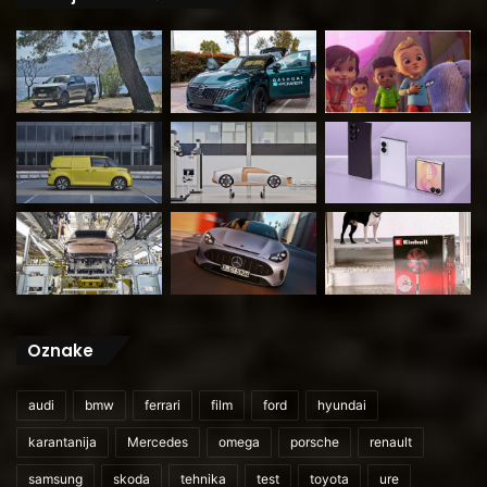
Oznake
audi
bmw
ferrari
film
ford
hyundai
karantanija
Mercedes
omega
porsche
renault
samsung
skoda
tehnika
test
toyota
ure