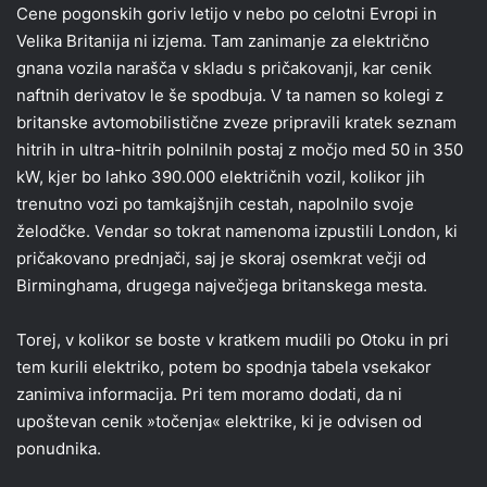
Cene pogonskih goriv letijo v nebo po celotni Evropi in
Velika Britanija ni izjema. Tam zanimanje za električno
gnana vozila narašča v skladu s pričakovanji, kar cenik
naftnih derivatov le še spodbuja. V ta namen so kolegi z
britanske avtomobilistične zveze pripravili kratek seznam
hitrih in ultra-hitrih polnilnih postaj z močjo med 50 in 350
kW, kjer bo lahko 390.000 električnih vozil, kolikor jih
trenutno vozi po tamkajšnjih cestah, napolnilo svoje
želodčke. Vendar so tokrat namenoma izpustili London, ki
pričakovano prednjači, saj je skoraj osemkrat večji od
Birminghama, drugega največjega britanskega mesta.
Torej, v kolikor se boste v kratkem mudili po Otoku in pri
tem kurili elektriko, potem bo spodnja tabela vsekakor
zanimiva informacija. Pri tem moramo dodati, da ni
upoštevan cenik »točenja« elektrike, ki je odvisen od
ponudnika.