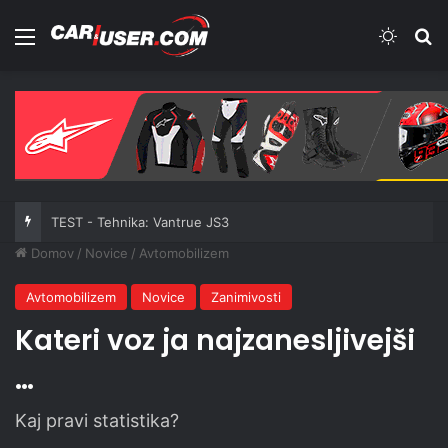
Meni
Switch
Iš
TEST - Tehnika: Vantrue JS3
Domov
/
Novice
/
Avtomobilizem
Avtomobilizem
Novice
Zanimivosti
Kateri voz ja najzanesljivejši
…
Kaj pravi statistika?