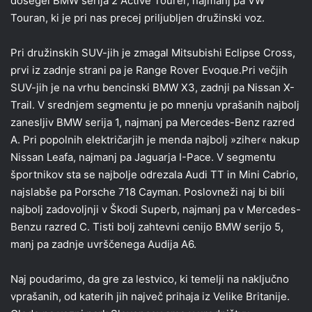
dosegel BMW serija 2 Active Tourer, najmanj pa VW
Touran, ki je pri nas precej priljubljen družinski voz.
Pri družinskih SUV-jih je zmagal Mitsubishi Eclipse Cross,
prvi iz zadnje strani pa je Range Rover Evoque.Pri večjih
SUV-jih je na vrhu bencinski BMW X3, zadnji pa Nissan X-
Trail. V srednjem segmentu je po mnenju vprašanih najbolj
zanesljiv BMW serija 1, najmanj pa Mercedes-Benz razred
A. Pri popolnih električarjih je menda najbolj »ziher« nakup
Nissan Leafa, najmanj pa Jaguarja I-Pace. V segmentu
športnikov sta se najbolje odrezala Audi TT in Mini Cabrio,
najslabše pa Porsche 718 Cayman. Poslovneži naj bi bili
najbolj zadovoljnji v Škodi Superb, najmanj pa v Mercedes-
Benzu razred C. Tisti bolj zahtevni cenijo BMW serijo 5,
manj pa zadnje uvrščenega Audija A6.
Naj poudarimo, da gre za lestvico, ki temelji na naključno
vprašanih, od katerih jih največ prihaja iz Velike Britanije.