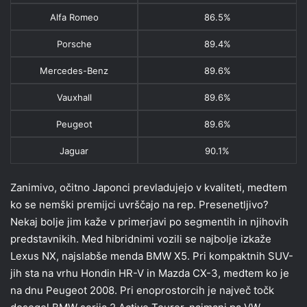
Alfa Romeo
86.5%
Porsche
89.4%
Mercedes-Benz
89.6%
Vauxha
ll
89.6%
Peu
geot
89.6%
Jaguar
90.1%
Zanimivo, očitno Japonci prevladujejo v kvaliteti, medtem
ko se nemški premijci uvrščajo na rep. Presenetljivo?
Nekaj bolje jim kaže v primerjavi po segmentih in njihovih
predstavnikih. Med hibridnimi vozili se najbolje izkaže
Lexus NX, najslabše menda BMW X5. Pri kompaktnih SUV-
jih sta na vrhu Hondin HR-V in Mazda CX-3, medtem ko je
na dnu Peugeot 2008. Pri enoprostorcih je največ točk