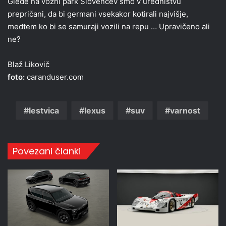
Glede na vozni park Slovencev smo v uredništvu
prepričani, da bi germani vsekakor kotirali najvišje,
medtem ko bi se samuraji vozili na repu … Upravičeno ali
ne?
Blaž Likovič
foto:
caranduser.com
lestvica
lexus
suv
varnost
Povezani članki