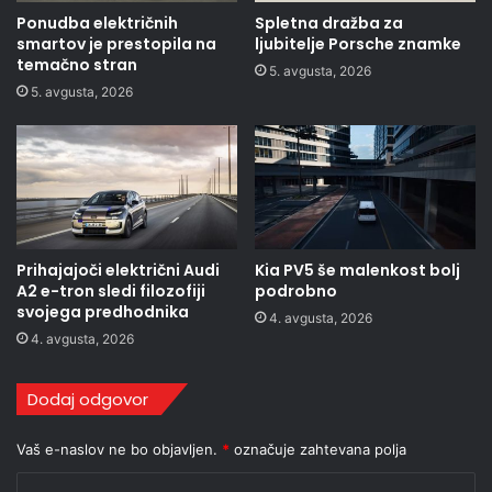
Ponudba električnih
Spletna dražba za
smartov je prestopila na
ljubitelje Porsche znamke
temačno stran
5. avgusta, 2026
5. avgusta, 2026
Prihajajoči električni Audi
Kia PV5 še malenkost bolj
A2 e-tron sledi filozofiji
podrobno
svojega predhodnika
4. avgusta, 2026
4. avgusta, 2026
Dodaj odgovor
Vaš e-naslov ne bo objavljen.
*
označuje zahtevana polja
K