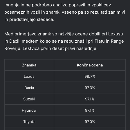
mnenja in ne podrobno analizo popravil in vpoklicev
posameznih vozil in znamk, vseeno pa so rezultati zanimivi
in predstavljajo sledeče.
Med primerjavo znamk so najvišje ocene dobili pri Lexusu
in Dacii, medtem ko so se na repu znašli pri Fiatu in Range
Roverju. Lestvica prvih deset pravi naslednje:
Znamka
Končna ocena
Lexus
98.7%
Dacia
97.3%
Suzuki
97.1%
Hyundai
97.1%
Toyota
97.0%