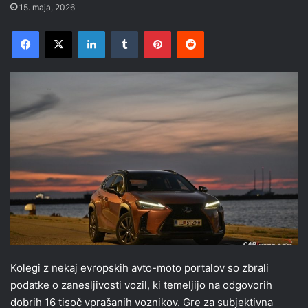
15. maja, 2026
Facebook
X
LinkedIn
Tumblr
Pinterest
Reddit
Kolegi z nekaj evropskih avto-moto portalov so zbrali
podatke o zanesljivosti vozil, ki temeljijo na odgovorih
dobrih 16 tisoč vprašanih voznikov. Gre za subjektivna