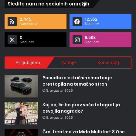
Sledite nam na socialnih omrežjih
2.445
12.352
Naročnikov
Sledilcev
0
6.568
Sledilcev
Sledilcev
Priljubljeno
Zadnje
Komentarji
Ponudba električnih smartov je
prestopila na temačno stran
5. avgusta, 2026
Kaj pa, če bo prav vaša fotografija
osvojila nagrado?
5. avgusta, 2026
Črni treatma za Mido Multifort 8 One