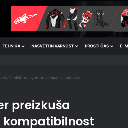
TEHNIKA
NASVETI IN VARNOST
PROSTI ČAS
E-M
eizkuša elektromagnetno kompatibilnost vozil
r preizkuša
 kompatibilnost