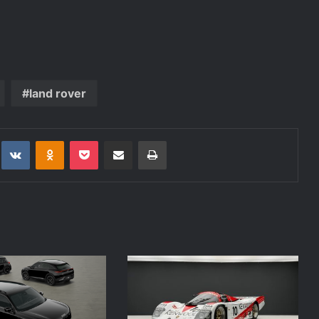
land rover
t
eddit
VKontakte
Odnoklassniki
Pocket
Deli po epošti
Natisni