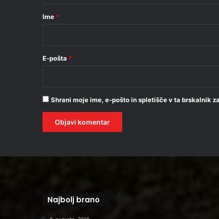
r
Ime
*
*
E-pošta
*
Shrani moje ime, e-pošto in spletišče v ta brskalnik 
Najbolj brano
6. avgusta, 2026