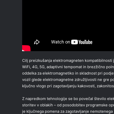
Cilj preizkušanja elektromagneten kompatibilnosti 
WiFi, 4G, 5G, adaptivni tempomat in brezžično polnje
oddelka za elektromagnetiko in skladnost pri podjet
vozil glede elektromagnetne združljivosti ne gre p
ključno vlogo pri zagotavljanju kakovosti, zakonitos
Z napredkom tehnologije se bo povečal število elek
storitev v oblakih – od posodobitev programske o
je ključnega pomena za zagotavljanje nemotenega i