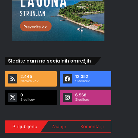
Sledite nam na socialnih omrežjih
2.445
12.352
Naročnikov
Sledilcev
0
6.568
Sledilcev
Sledilcev
Priljubljeno
Zadnje
Komentarji