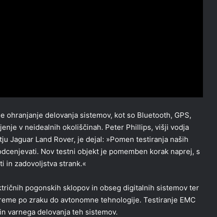
je ohranjanje delovanja sistemov, kot so Bluetooth, GPS,
nje v neidealnih okoliščinah. Peter Phillips, višji vodja
ju Jaguar Land Rover, je dejal: »Pomen testiranja naših
odcenjevati. Nov testni objekt je pomemben korak naprej, s
ti in zadovoljstva strank.«
tričnih pogonskih sklopov in obseg digitalnih sistemov ter
preme po zraku do avtonomne tehnologije. Testiranje EMC
n varnega delovanja teh sistemov.