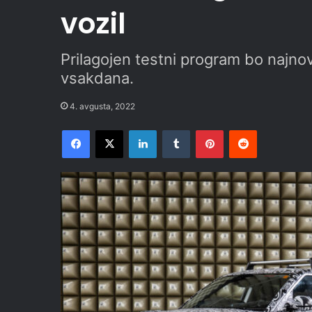
vozil
Prilagojen testni program bo najnov
vsakdana.
4. avgusta, 2022
Facebook
X
LinkedIn
Tumblr
Pinterest
Reddit