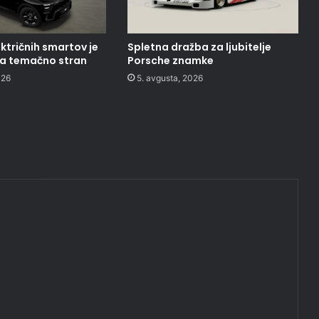
ktričnih smartov je
Spletna dražba za ljubitelje
na temačno stran
Porsche znamke
026
5. avgusta, 2026