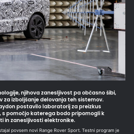
logije, njihova zanesljivost pa občasno šibi,
ev za izboljšanje delovanja teh sistemov.
ydon postavilo laboratorij za preizkus
 s pomočjo katerega bodo pripomogli k
 in zanesljivosti elektronike.
estajal povsem novi Range Rover Sport. Testni program je