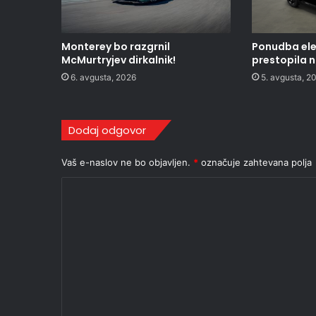
Monterey bo razgrnil
Ponudba ele
McMurtryjev dirkalnik!
prestopila 
6. avgusta, 2026
5. avgusta, 2
Dodaj odgovor
Vaš e-naslov ne bo objavljen.
*
označuje zahtevana polja
K
o
m
e
n
t
a