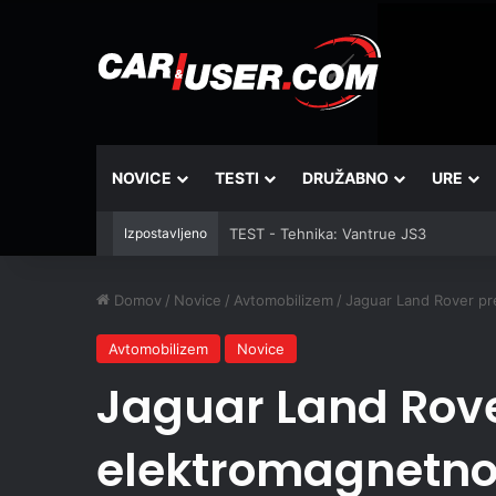
NOVICE
TESTI
DRUŽABNO
URE
Izpostavljeno
TEST - Tehnika: Vantrue JS3
Domov
/
Novice
/
Avtomobilizem
/
Jaguar Land Rover pr
Avtomobilizem
Novice
Jaguar Land Rove
elektromagnetno