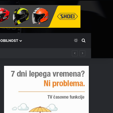
Switch skin
Išči
OBILNOST