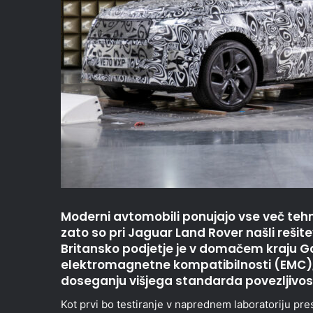
Moderni avtomobili ponujajo vse več tehno
zato so pri Jaguar Land Rover našli rešit
Britansko podjetje je v domačem kraju Ga
elektromagnetne kompatibilnosti (EMC),
doseganju višjega standarda povezljivosti
Kot prvi bo testiranje v naprednem laboratoriju pr