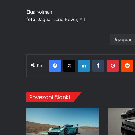
Žiga Kolman
foto:
Jaguar Land Rover, YT
jaguar
Facebook
X
LinkedIn
Tumblr
Pinteres
R
Deli
Povezani članki