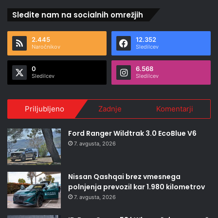
Sledite nam na socialnih omrežjih
2.445
12.352
Naročnikov
Sledilcev
0
6.568
Sledilcev
Sledilcev
Priljubljeno
Zadnje
Komentarji
Ford Ranger Wildtrak 3.0 EcoBlue V6
7. avgusta, 2026
Nissan Qashqai brez vmesnega
polnjenja prevozil kar 1.980 kilometrov
7. avgusta, 2026