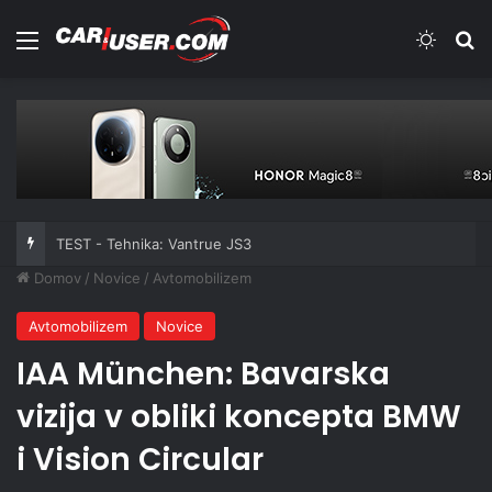
Meni
Switch
Iš
TEST - Tehnika: Vantrue JS3
Domov
/
Novice
/
Avtomobilizem
Avtomobilizem
Novice
IAA München: Bavarska
vizija v obliki koncepta BMW
i Vision Circular