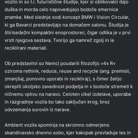
vozilo in so t.i. futuristične študije, kjer si oblikovalci dajo
duška in morda celo napovedujejo bodoče smernice
znamke. Med slednje sodi koncept BMW i Vision Circular,
ki ga Bavarci predstavljajo na domačem salonu. Študija je
štirisedežni kompaktni enoprostorec, čigar odlika je v prvi
vrsti njegova sestava. Tvorijo ga namreč zgolj in le
reciklirani materiali.
Ob predstavitvi so Nemci poudarili filozofijo »4x R«
oziroma rethink, reduce, reuse and recycle (ang. premisli,
zmanjšaj, ponovno uporabi in recikliraj), s čimer želijo
okrepiti okoljsko zavednost podjetja in v bodoče stremeti k
ničnemu vplivu na naravo. Celoten cikel izdelave, uporabe
in razgradnje vozila bo tako zaključen krog, brez
odvzemanja surovin iz narave.
Ambient vozila spominja na skromno odmerjeno
skandinavsko dnevno sobo, kjer kakopak prevladuje les in