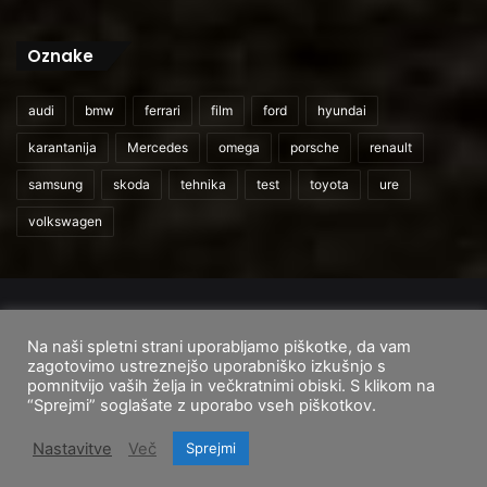
Oznake
audi
bmw
ferrari
film
ford
hyundai
karantanija
Mercedes
omega
porsche
renault
samsung
skoda
tehnika
test
toyota
ure
volkswagen
© 2026
CarAndUser.com
Na naši spletni strani uporabljamo piškotke, da vam
Domov
O nas
Cenik storitev
Pogoji uporabe
zagotovimo ustreznejšo uporabniško izkušnjo s
pomnitvijo vaših želja in večkratnimi obiski. S klikom na
Facebook
Instagram
TikTok
“Sprejmi” soglašate z uporabo vseh piškotkov.
Nastavitve
Več
Sprejmi