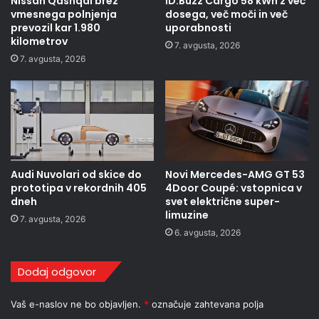
Nissan Qashqai brez
ID.Buzz Cargo 58 kWh z več
vmesnega polnjenja
dosega, več moči in več
prevozil kar 1.980
uporabnosti
kilometrov
7. avgusta, 2026
7. avgusta, 2026
Audi Nuvolari od skice do
Novi Mercedes-AMG GT 53
prototipa v rekordnih 405
4Door Coupé: vstopnica v
dneh
svet električne super-
limuzine
7. avgusta, 2026
6. avgusta, 2026
Dodaj odgovor
Vaš e-naslov ne bo objavljen.
*
označuje zahtevana polja