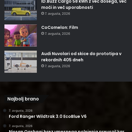
ID.Buzz Cargo 58 kWh z več dosega, več
moči in več uporabnosti
7. avgusta, 2026
CoComelon: Film
7. avgusta, 2026
Audi Nuvolari od skice do prototipa v
rekordnih 405 dneh
7. avgusta, 2026
Najbolj brano
7. avgusta, 2026
Ford Ranger Wildtrak 3.0 EcoBlue V6
7. avgusta, 2026
Nissan Qashqai brez vmesnega polnjenja prevozil kar