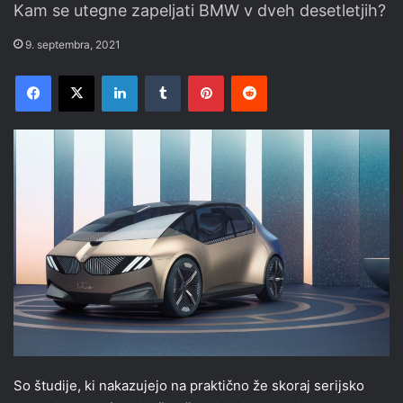
Kam se utegne zapeljati BMW v dveh desetletjih?
9. septembra, 2021
Facebook
X
LinkedIn
Tumblr
Pinterest
Reddit
So študije, ki nakazujejo na praktično že skoraj serijsko