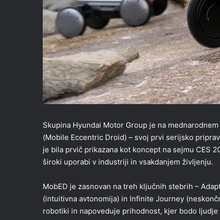
Skupina Hyundai Motor Group je na mednarodnem s
(Mobile Eccentric Droid) – svoj prvi serijsko pripra
je bila prvič prikazana kot koncept na sejmu CES 20
široki uporabi v industriji in vsakdanjem življenju.
MobED je zasnovan na treh ključnih stebrih – Adapti
(intuitivna avtonomija) in Infinite Journey (neskon
robotiki in napoveduje prihodnost, kjer bodo ljudje 