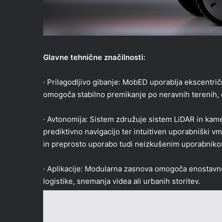
Glavne tehnične značilnosti:
· Prilagodljivo gibanje: MobED uporablja ekscentri
omogoča stabilno premikanje po neravnih terenih, o
· Avtonomija: Sistem združuje sistem LiDAR in kam
prediktivno navigacijo ter intuitiven uporabniški 
in preprosto uporabo tudi neizkušenim uporabniko
· Aplikacije: Modularna zasnova omogoča enostavno
logistike, snemanja videa ali urbanih storitev.