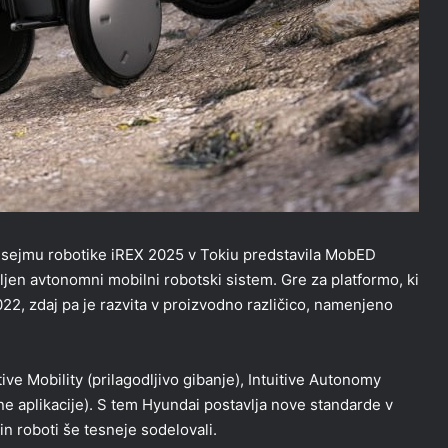
ejmu robotike iREX 2025 v Tokiu predstavila MobED
vljen avtonomni mobilni robotski sistem. Gre za platformo, ki
22, zdaj pa je razvita v proizvodno različico, namenjeno
ve Mobility (prilagodljivo gibanje), Intuitive Autonomy
čne aplikacije). S tem Hyundai postavlja nove standarde v
in roboti še tesneje sodelovali.