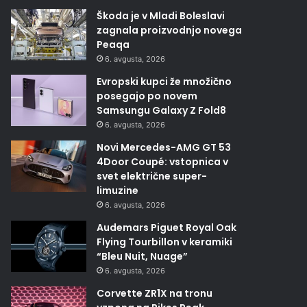
Škoda je v Mladi Boleslavi
zagnala proizvodnjo novega
Peaqa
6. avgusta, 2026
Evropski kupci že množično
posegajo po novem
Samsungu Galaxy Z Fold8
6. avgusta, 2026
Novi Mercedes-AMG GT 53
4Door Coupé: vstopnica v
svet električne super-
limuzine
6. avgusta, 2026
Audemars Piguet Royal Oak
Flying Tourbillon v keramiki
“Bleu Nuit, Nuage”
6. avgusta, 2026
Corvette ZR1X na tronu