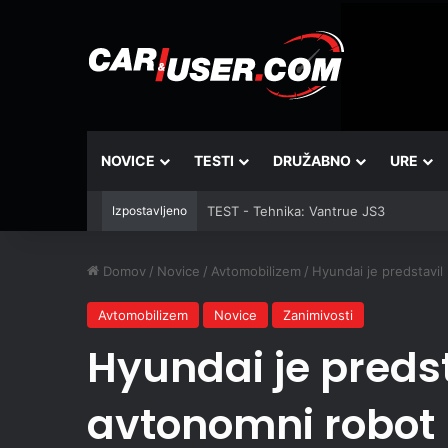
NOVICE
TESTI
DRUŽABNO
URE
Izpostavljeno
TEST - Tehnika: Vantrue JS3
Domov
/
Novice
/
Avtomobilizem
/
Hyundai je predstavil
Avtomobilizem
Novice
Zanimivosti
Hyundai je predsta
avtonomni robot