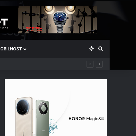
Switch skin
Išči
OBILNOST