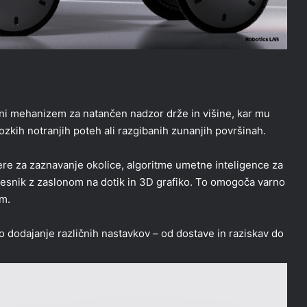
čni mehanizem za natančen nadzor drže in višine, kar mu
zkih notranjih poteh ali razgibanih zunanjih površinah.
ere za zaznavanje okolice, algoritme umetne inteligence za
vmesnik z zaslonom na dotik in 3D grafiko. To omogoča varno
m.
 dodajanje različnih nastavkov – od dostave in raziskav do