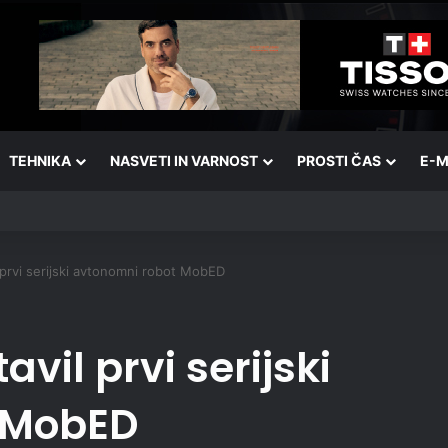
TEHNIKA
NASVETI IN VARNOST
PROSTI ČAS
E-M
 prvi serijski avtonomni robot MobED
vil prvi serijski
 MobED