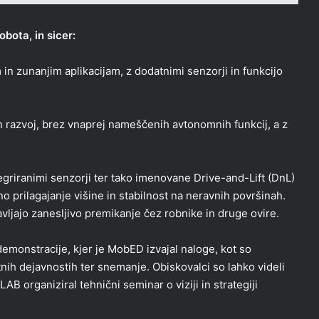
bota, in sicer:
 zunanjim aplikacijam, z dodatnimi senzorji in funkcijo
 razvoj, brez vnaprej nameščenih avtonomnih funkcij, a z
griranimi senzorji ter tako imenovane Drive-and-Lift (DnL)
prilagajanje višine in stabilnost na neravnih površinah.
avljajo zanesljivo premikanje čez robnike in druge ovire.
emonstracije, kjer je MobED izvajal naloge, kot so
nih dejavnostih ter snemanje. Obiskovalci so lahko videli
LAB organiziral tehnični seminar o viziji in strategiji