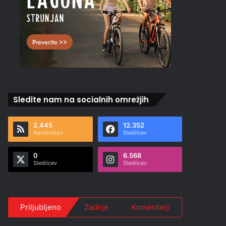
Sledite nam na socialnih omrežjih
2.445
12.352
Naročnikov
Sledilcev
0
6.568
Sledilcev
Sledilcev
Priljubljeno
Zadnje
Komentarji