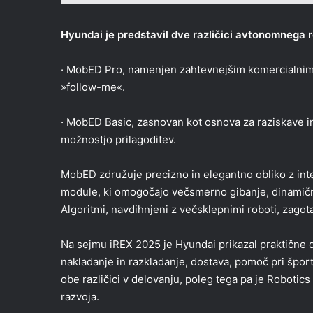
Hyundai je predstavil dve različici avtonomnega ro
· MobED Pro, namenjen zahtevnejšim komercialnim in
»follow-me«.
· MobED Basic, zasnovan kot osnova za raziskave in
možnostjo prilagoditev.
MobED združuje precizno in elegantno obliko z inte
module, ki omogočajo večsmerno gibanje, dinamično 
Algoritmi, navdihnjeni z večsklepnimi roboti, zagot
Na sejmu iREX 2025 je Hyundai prikazal praktične d
nakladanje in razkladanje, dostava, pomoč pri šport
obe različici v delovanju, poleg tega pa je Robotics 
razvoja.