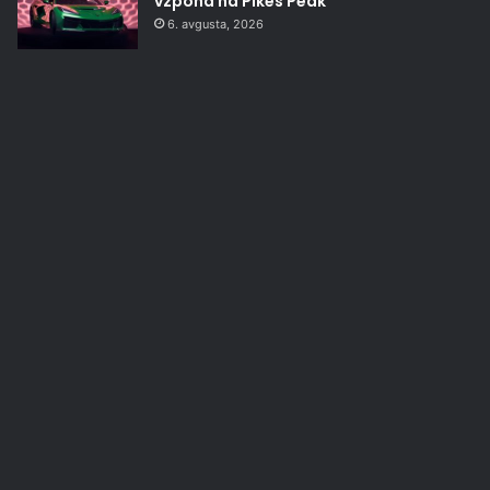
vzpona na Pikes Peak
6. avgusta, 2026