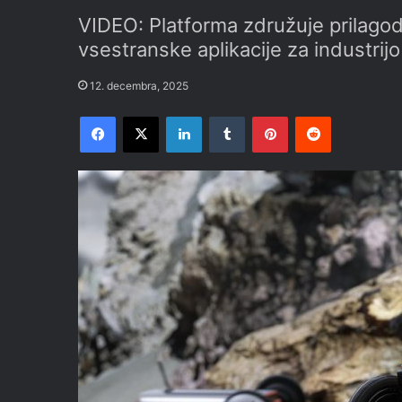
VIDEO: Platforma združuje prilagodl
vsestranske aplikacije za industrij
12. decembra, 2025
Facebook
X
LinkedIn
Tumblr
Pinterest
Reddit