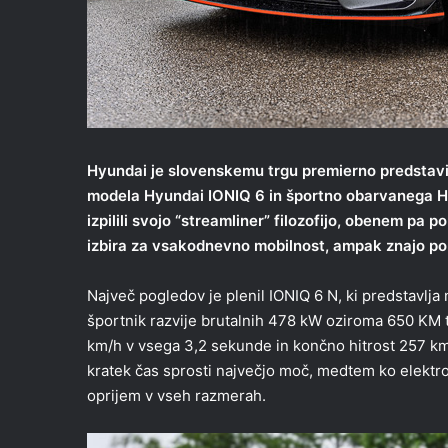
Hyundai je slovenskemu trgu premierno predstavi
modela
Hyundai IONIQ 6
in športno obarvanega
H
izpilili svojo “streamliner” filozofijo, obenem pa p
izbira za vsakodnevno mobilnost, ampak znajo pon
Največ pogledov je plenil IONIQ 6 N, ki predstavlja
športnik razvije brutalnih 478 kW oziroma 650 KM 
km/h v vsega 3,2 sekunde in končno hitrost 257 km
kratek čas sprosti največjo moč, medtem ko elektr
oprijem v vseh razmerah.