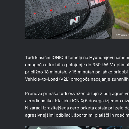
Tudi klasični IONIQ 6 temelji na Hyundaijevi namens
omogoča ultra hitro polnjenje do 350 kW. V optimal
približno 18 minutah, v 15 minutah pa lahko pridob
Vehicle-to-Load (V2L) omogoča napajanje zunanjih 
Prenova prinaša tudi osvežen dizajn z bolj agresiv
aerodinamiko. Klasični IONIQ 6 dosega izjemno niz
N zaradi izrazitejšega aero paketa ostaja pri zelo d
agresivnejšimi odbijači, športnimi platišči in rde