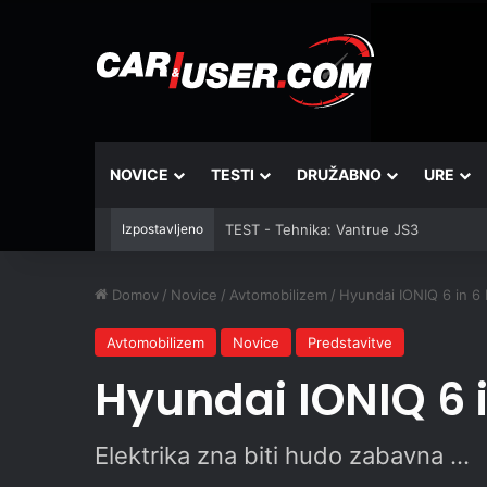
NOVICE
TESTI
DRUŽABNO
URE
Izpostavljeno
TEST - Skiroji: Xiaomi Electric Scooter 
Domov
/
Novice
/
Avtomobilizem
/
Hyundai IONIQ 6 in 6
Avtomobilizem
Novice
Predstavitve
Hyundai IONIQ 6 i
Elektrika zna biti hudo zabavna ...