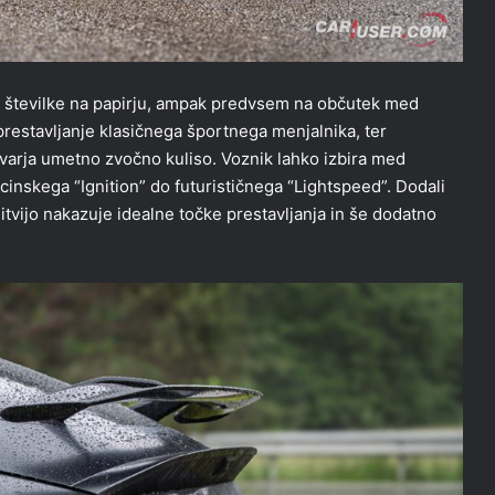
ne številke na papirju, ampak predvsem na občutek med
a prestavljanje klasičnega športnega menjalnika, ter
varja umetno zvočno kuliso. Voznik lahko izbira med
ncinskega “Ignition” do futurističnega “Lightspeed”. Dodali
itvijo nakazuje idealne točke prestavljanja in še dodatno