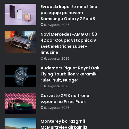
Evropski kupci že množično
posegajo po novem
Samsungu Galaxy Z Fold8
6. avgusta, 2026
Novi Mercedes-AMG GT 53
4Door Coupé: vstopnica v
svet električne super-
limuzine
6. avgusta, 2026
Audemars Piguet Royal Oak
Flying Tourbillon v keramiki
“Bleu Nuit, Nuage”
6. avgusta, 2026
Corvette ZR1X na tronu
vzpona na Pikes Peak
6. avgusta, 2026
Monterey bo razgrnil
McMurtryjev dirkalnik!