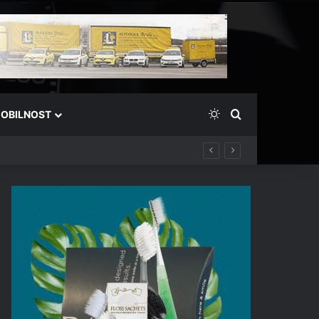
Switch skin
Išči
OBILNOST