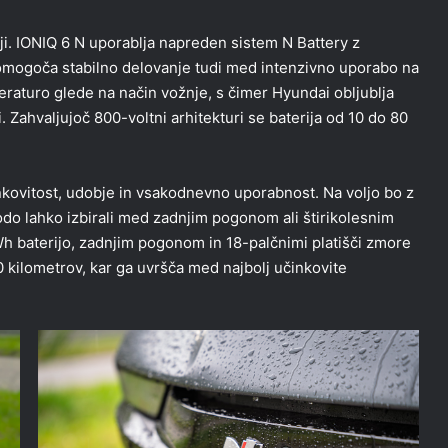
iji. IONIQ 6 N uporablja napreden sistem N Battery z
r omogoča stabilno delovanje tudi med intenzivno uporabo na
eraturo glede na način vožnje, s čimer Hyundai obljublja
Zahvaljujoč 800-voltni arhitekturi se baterija od 10 do 80
kovitost, udobje in vsakodnevno uporabnost. Na voljo bo z
do lahko izbirali med zadnjim pogonom ali štirikolesnim
Wh baterijo, zadnjim pogonom in 18-palčnimi platišči zmore
 kilometrov, kar ga uvršča med najbolj učinkovite