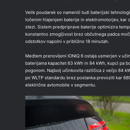
Velik poudarek so namenili tudi baterijski tehnolog
ločenim hlajenjem baterije in elektromotorjev, ka
stezi. Sistem predpriprave baterije optimizira temp
konstantno zmogljivost brez občutnega padca moči. 
odstotkov napolni v približno 18 minutah.
Medtem prenovljeni IONIQ 6 ostaja usmerjen v učin
baterijama kapacitet 63 kWh in 84 kWh, kupci pa bo
pogonom. Najbolj učinkovita različica z večjo 84 k
po WLTP standardu brez postanka prevoziti kar 680
električne avtomobile v segmentu.