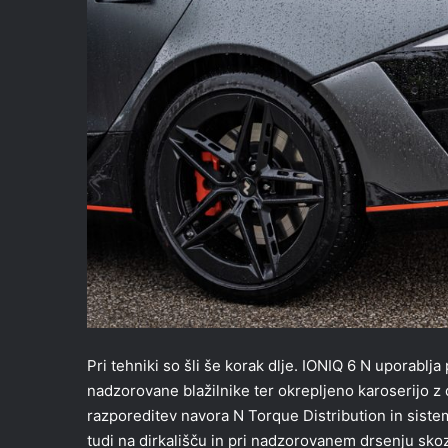
Pri tehniki so šli še korak dlje. IONIQ 6 N uporabl
nadzorovane blažilnike ter okrepljeno karoserijo z 
razporeditev navora N Torque Distribution in siste
tudi na dirkališču in pri nadzorovanem drsenju skoz