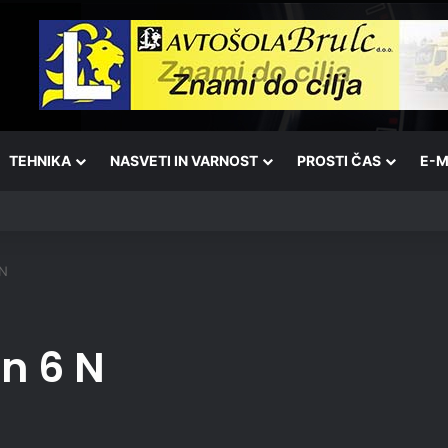
TEHNIKA
NASVETI IN VARNOST
PROSTI ČAS
E-M
6 Ultra
 N
n 6 N