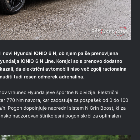
l novi
Hyundai IONIQ 6 N
, ob njem pa še prenovljena
yundaija IONIQ 6 N Line
. Korejci so s prenovo dodatno
okazali, da električni avtomobili niso več zgolj racionalna
uditi tudi resen odmerek adrenalina.
 nov vrhunec Hyundaijeve športne N divizije. Električni
ter 770 Nm navora, kar zadostuje za pospešek od 0 do 100
/h. Pogon dopolnjuje napredni sistem N Grin Boost, ki za
onsko nadzorovan štirikolesni pogon skrbi za optimalen