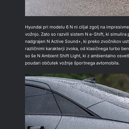
Hyundai pri modelu 6 N ni ciljal zgolj na impresiv
vožnjo. Zato so razvili sistem N e-Shift, ki simulir
nadgrajen N Active Sound+, ki preko zvočnikov ust
različnimi karakterji zvoka, od klasičnega turbo be
so še N Ambient Shift Light, ki z ambientalno osvetl
poudari občutek vožnje športnega avtomobila.