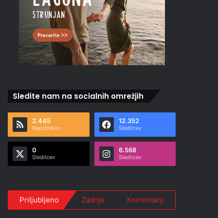
Sledite nam na socialnih omrežjih
2.445
12.352
Naročnikov
Sledilcev
0
6.568
Sledilcev
Sledilcev
Priljubljeno
Zadnje
Komentarji