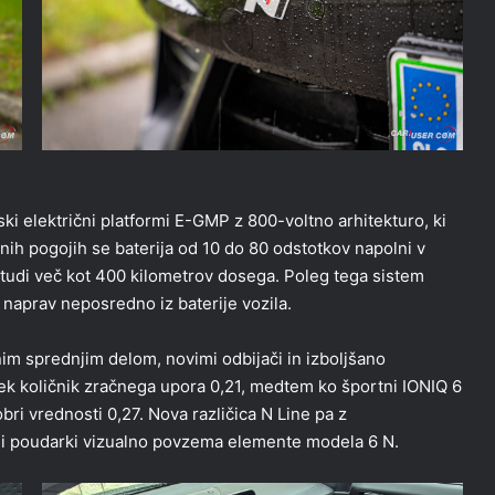
ki električni platformi E-GMP z 800-voltno arhitekturo, ki
nih pogojih se baterija od 10 do 80 odstotkov napolni v
i tudi več kot 400 kilometrov dosega. Poleg tega sistem
naprav neposredno iz baterije vozila.
nim sprednjim delom, novimi odbijači in izboljšano
ek količnik zračnega upora 0,21, medtem ko športni IONIQ 6
obri vrednosti 0,27. Nova različica N Line pa z
čimi poudarki vizualno povzema elemente modela 6 N.