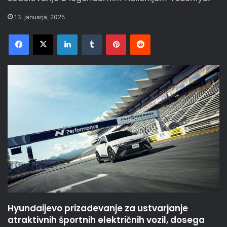
13. januarja, 2025
Facebook
X
LinkedIn
Tumblr
Pinterest
Reddit
Hyundaijevo prizadevanje za ustvarjanje
atraktivnih športnih električnih vozil, dosega