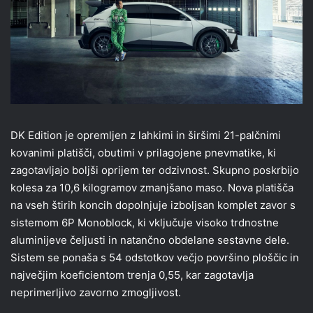
DK Edition je opremljen z lahkimi in širšimi 21-palčnimi
kovanimi platišči, obutimi v prilagojene pnevmatike, ki
zagotavljajo boljši oprijem ter odzivnost. Skupno poskrbijo
kolesa za 10,6 kilogramov zmanjšano maso. Nova platišča
na vseh štirih koncih dopolnjuje izboljsan komplet zavor s
sistemom 6P Monoblock, ki vključuje visoko trdnostne
aluminijeve čeljusti in natančno obdelane sestavne dele.
Sistem se ponaša s 54 odstotkov večjo površino ploščic in
največjim koeficientom trenja 0,55, kar zagotavlja
neprimerljivo zavorno zmogljivost.