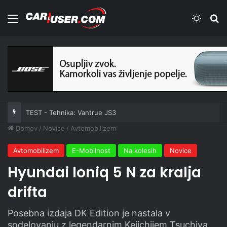
Meni
Switch
Iš
TEST - Tehnika: Vantrue JS3
Domov
/
Novice
/
Avtomobilizem
Avtomobilizem
E-Mobilnost
Na kolesih
Novice
Hyundai Ioniq 5 N za kralja
drifta
Posebna izdaja DK Edition je nastala v
sodelovanju z legendarnim Keiichijem Tsuchiya.