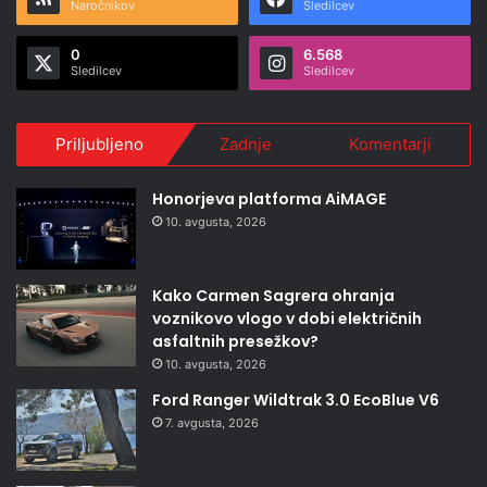
Naročnikov
Sledilcev
0
6.568
Sledilcev
Sledilcev
Priljubljeno
Zadnje
Komentarji
Honorjeva platforma AiMAGE
10. avgusta, 2026
Kako Carmen Sagrera ohranja
voznikovo vlogo v dobi električnih
asfaltnih presežkov?
10. avgusta, 2026
Ford Ranger Wildtrak 3.0 EcoBlue V6
7. avgusta, 2026