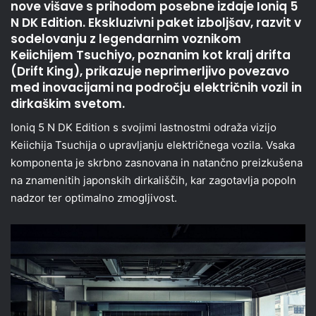
nove višave s prihodom posebne izdaje Ioniq 5
N DK Edition. Ekskluzivni paket izboljšav, razvit v
sodelovanju z legendarnim voznikom
Keiichijem Tsuchiyo, poznanim kot kralj drifta
(Drift King), prikazuje neprimerljivo povezavo
med inovacijami na področju električnih vozil in
dirkaškim svetom.
Ioniq 5 N DK Edition s svojimi lastnostmi odraža vizijo
Keiichija Tsuchija o upravljanju električnega vozila. Vsaka
komponenta je skrbno zasnovana in natančno preizkušena
na znamenitih japonskih dirkališčih, kar zagotavlja popoln
nadzor ter optimalno zmogljivost.