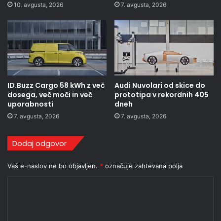
10. avgusta, 2026
7. avgusta, 2026
ID.Buzz Cargo 58 kWh z več
Audi Nuvolari od skice do
dosega, več moči in več
prototipa v rekordnih 405
uporabnosti
dneh
7. avgusta, 2026
7. avgusta, 2026
Dodaj odgovor
Vaš e-naslov ne bo objavljen.
*
označuje zahtevana polja
K
o
m