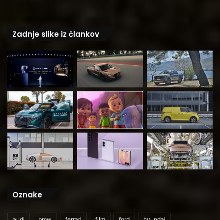
Zadnje slike iz člankov
Oznake
audi
bmw
ferrari
film
ford
hyundai