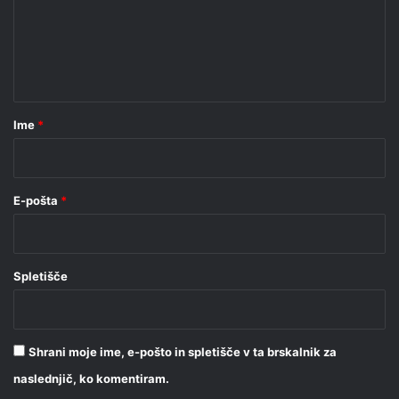
e
n
t
a
r
Ime
*
*
E-pošta
*
Spletišče
Shrani moje ime, e-pošto in spletišče v ta brskalnik za
naslednjič, ko komentiram.