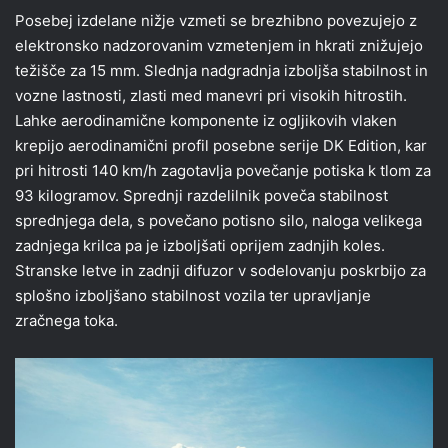
Posebej izdelane nižje vzmeti se brezhibno povezujejo z
elektronsko nadzorovanim vzmetenjem in hkrati znižujejo
težišče za 15 mm. Slednja nadgradnja izboljša stabilnost in
vozne lastnosti, zlasti med manevri pri visokih hitrostih.
Lahke aerodinamične komponente iz ogljikovih vlaken
krepijo aerodinamični profil posebne serije DK Edition, kar
pri hitrosti 140 km/h zagotavlja povečanje potiska k tlom za
93 kilogramov. Sprednji razdelilnik poveča stabilnost
sprednjega dela, s povečano potisno silo, naloga velikega
zadnjega krilca pa je izboljšati oprijem zadnjih koles.
Stranske letve in zadnji difuzor v sodelovanju poskrbijo za
splošno izboljšano stabilnost vozila ter upravljanje
zračnega toka.