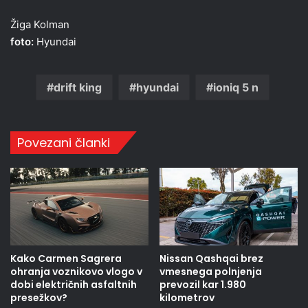
Žiga Kolman
foto:
Hyundai
drift king
hyundai
ioniq 5 n
Povezani članki
Kako Carmen Sagrera
Nissan Qashqai brez
ohranja voznikovo vlogo v
vmesnega polnjenja
dobi električnih asfaltnih
prevozil kar 1.980
presežkov?
kilometrov