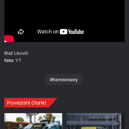
Blaž Likovič
foto:
YT
hennessey
Povezani članki