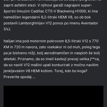
zaprti asfaltni stezi. V njihovi garaži nagrajeni super-
športni limuzini Cadillac CT5-V Blackwing H1000, ki ima
nameščen legendarni 6,2-litrski HEMI V8, so ob bok
postavili Lamborghinijev V12 ponos po imenu Aventador
SVJ.
Italijan ima pod motornim pokrovom 6,5-litrski V12 s 770
KM in 720 m navora, zato vsekakor ni od muh, poleg tega
pa je bistveno nižji, bolj aerodinamičen in nasploh še bolj
atletski. Priznamo, da so imeli kavboji precej velika j**ca,
da so naviti V12 mašini upali konkurirati z močno navitim
jenkijevskim V8 HEMI kotlom. Torej, kdo bo koga?
Preverite spodaj …