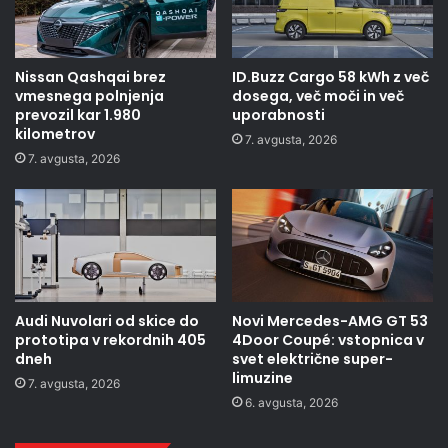
Nissan Qashqai brez
ID.Buzz Cargo 58 kWh z več
vmesnega polnjenja
dosega, več moči in več
prevozil kar 1.980
uporabnosti
kilometrov
7. avgusta, 2026
7. avgusta, 2026
Audi Nuvolari od skice do
Novi Mercedes-AMG GT 53
prototipa v rekordnih 405
4Door Coupé: vstopnica v
dneh
svet električne super-
limuzine
7. avgusta, 2026
6. avgusta, 2026