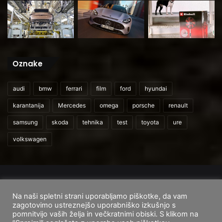
Oznake
audi
bmw
ferrari
film
ford
hyundai
karantanija
Mercedes
omega
porsche
renault
samsung
skoda
tehnika
test
toyota
ure
volkswagen
© 2026
CarAndUser.com
Na naši spletni strani uporabljamo piškotke, da vam
Domov
O nas
Cenik storitev
Pogoji uporabe
zagotovimo ustreznejšo uporabniško izkušnjo s
pomnitvijo vaših želja in večkratnimi obiski. S klikom na