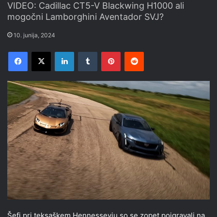
VIDEO: Cadillac CT5-V Blackwing H1000 ali
mogočni Lamborghini Aventador SVJ?
10. junija, 2024
Facebook
X
LinkedIn
Tumblr
Pinterest
Reddit
Šefi pri teksaškem Hennesseyju so se zopet poigravali na