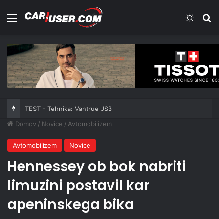
Meni
Switch
Iš
TEST - Tehnika: Vantrue JS3
Domov
/
Novice
/
Avtomobilizem
Avtomobilizem
Novice
Hennessey ob bok nabriti
limuzini postavil kar
apeninskega bika