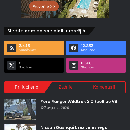
Sledite nam na socialnih omrežjih
2.445
12.352
Naročnikov
Sledilcev
0
6.568
Sledilcev
Sledilcev
Priljubljeno
Zadnje
Komentarji
Ford Ranger Wildtrak 3.0 EcoBlue V6
7. avgusta, 2026
Nissan Qashqai brez vmesnega