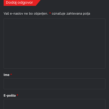
Dodaj odgovor
Vaš e-naslov ne bo objavljen.
*
označuje zahtevana polja
K
o
m
e
n
t
a
r
Ime
*
*
E-pošta
*