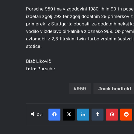
Porsche 959 ima v zgodovini 1980-ih in 90-ih posebn
izdelali zgolj 292 ter zgolj dodatnih 29 primerkov z
primerek iz Stuttgarta obogatil za dodatnih nekaj 
vodilo v izdelavo dirkalnika z oznako 969. Ob premie
avtomobil z 2,8-litrskim twin-turbo vrstnim šestva
stotice.
Blaž Likovič
foto:
Porsche
959
nick heidfeld
Facebook
X
LinkedIn
Tumblr
Pinteres
R
Deli