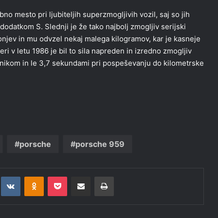
o mesto pri ljubiteljih superzmogljivih vozil, saj so jih
 dodatkom S. Slednji je že tako najbolj zmogljiv serijski
konjev in mu odvzel nekaj malega kilogramov, kar je kasneje
ri v letu 1986 je bil to sila napreden in izredno zmogljiv
ljnikom in le 3,7 sekundami pri pospeševanju do kilometrske
porsche
porsche 959
t
eddit
VKontakte
Odnoklassniki
Pocket
Deli po epošti
Natisni