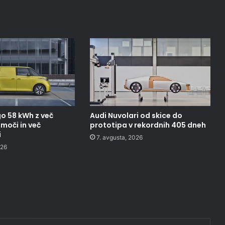
o 58 kWh z več
Audi Nuvolari od skice do
moči in več
prototipa v rekordnih 405 dneh
i
7. avgusta, 2026
026