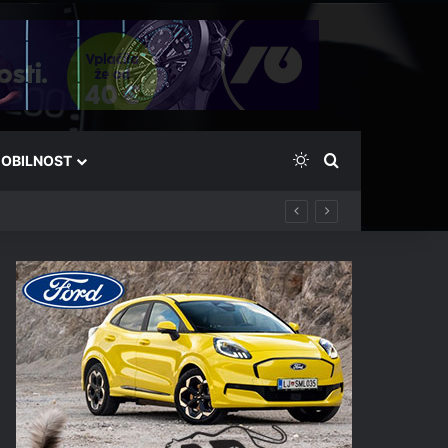
Switch skin
Išči
OBILNOST