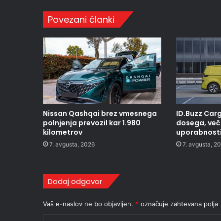
Povezani članki
Nissan Qashqai brez vmesnega
ID.Buzz Carg
polnjenja prevozil kar 1.980
dosega, več 
kilometrov
uporabnost
7. avgusta, 2026
7. avgusta, 2
Dodaj odgovor
Vaš e-naslov ne bo objavljen.
*
označuje zahtevana polja