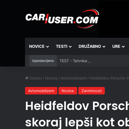
NOVICE
TESTI
DRUŽABNO
URE
Izpostavljeno
TEST - Tehnika: Vantrue JS3
Domov
/
Novice
/
Avtomobilizem
/
Heidfeldov Porsche 95
Avtomobilizem
Novice
Zanimivosti
Heidfeldov Porsc
skoraj lepši kot 