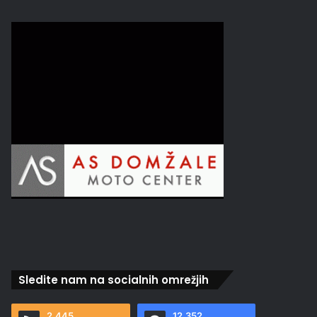
Sledite nam na socialnih omrežjih
2.445
12.352