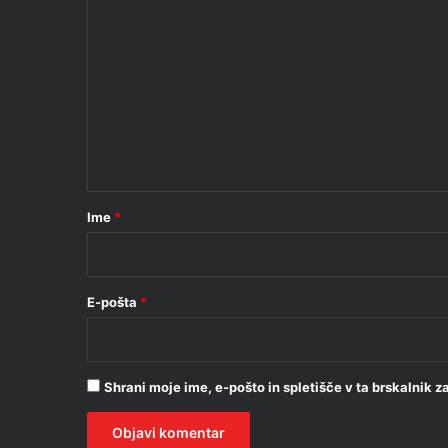
K
o
m
e
n
t
a
r
Ime
*
*
E-pošta
*
Shrani moje ime, e-pošto in spletišče v ta brskalnik 