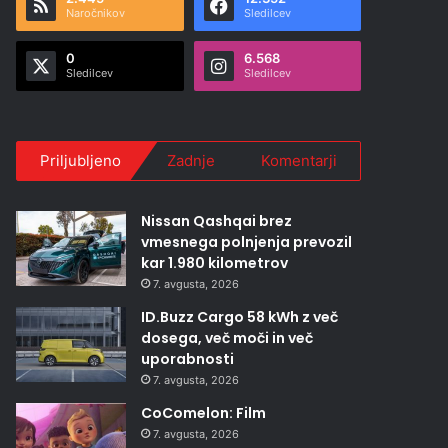
Naročnikov
Sledilcev
0
6.568
Sledilcev
Sledilcev
Priljubljeno
Zadnje
Komentarji
Nissan Qashqai brez
vmesnega polnjenja prevozil
kar 1.980 kilometrov
7. avgusta, 2026
ID.Buzz Cargo 58 kWh z več
dosega, več moči in več
uporabnosti
7. avgusta, 2026
CoComelon: Film
7. avgusta, 2026