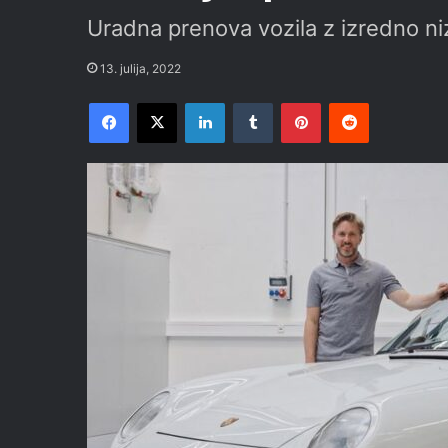
Uradna prenova vozila z izredno ni
13. julija, 2022
Facebook
X
LinkedIn
Tumblr
Pinterest
Reddit