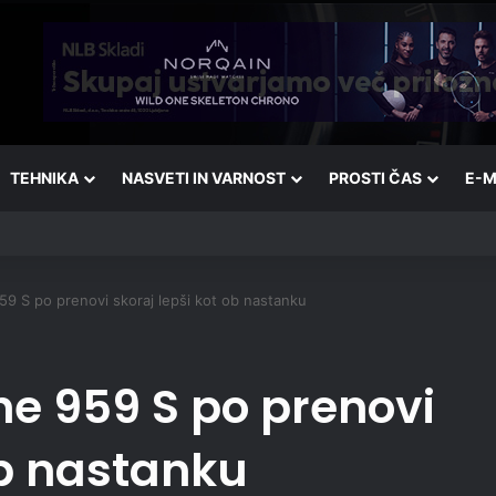
TEHNIKA
NASVETI IN VARNOST
PROSTI ČAS
E-M
9 S po prenovi skoraj lepši kot ob nastanku
he 959 S po prenovi
ob nastanku