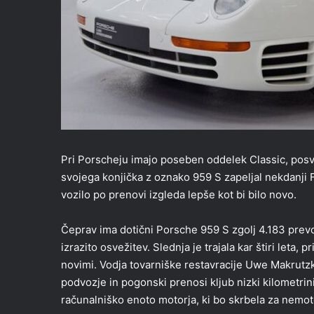
Pri Porscheju imajo poseben oddelek Classic, posve
svojega konjička z oznako 959 S zapeljal nekdanji F1
vozilo po prenovi izgleda lepše kot bi bilo novo.
Čeprav ima dotični Porsche 959 S zgolj 4.183 prevož
izrazito osvežitev. Slednja je trajala kar štiri let
novimi. Vodja tovarniške restavracije Uwe Makrutzki
podvozje in pogonski prenosi kljub nizki kilometrin
računalniško enoto motorja, ki bo skrbela za nemote