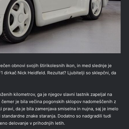
čen obnovi svojih štirikolesnih ikon, in med slednje je
 dirkač Nick Heidfeld. Rezultat? Ljubitelji so sklepčni, da
enih kilometrov, ga je njegov slavni lastnik zapeljal na
a, pri čemer je bila večina pogonskih sklopov nadomeščenih z
 pravi, da je bila zamenjava smiselna in nujna, saj je imelo
i standardne znake staranja. Dodatno so nadgradili tudi
no delovanje v prihodnjih letih.