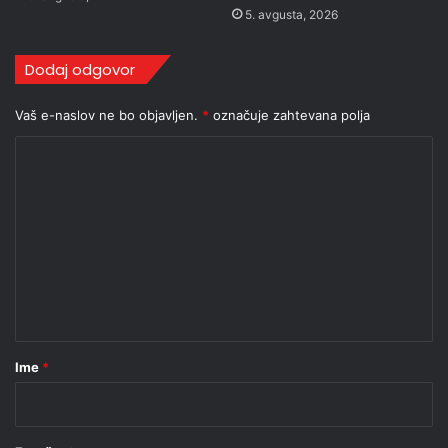
5. avgusta, 2026
Dodaj odgovor
Vaš e-naslov ne bo objavljen.
*
označuje zahtevana polja
K
o
m
e
n
t
a
r
Ime
*
*