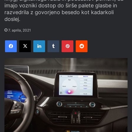
imajo vozniki dostop do širše palete glasbe in
razvedrila z govorjeno besedo kot kadarkoli
doslej.
7. aprila, 2021
Facebook
X
LinkedIn
Tumblr
Pinterest
Reddit