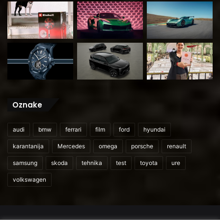
Oznake
audi
bmw
ferrari
film
ford
hyundai
karantanija
Mercedes
omega
porsche
renault
samsung
skoda
tehnika
test
toyota
ure
volkswagen