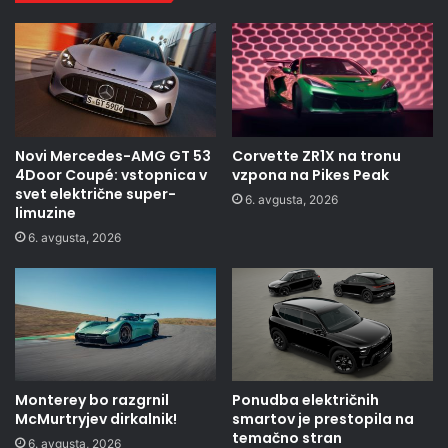
Novi Mercedes-AMG GT 53
Corvette ZR1X na tronu
4Door Coupé: vstopnica v
vzpona na Pikes Peak
svet električne super-
6. avgusta, 2026
limuzine
6. avgusta, 2026
Monterey bo razgrnil
Ponudba električnih
McMurtryjev dirkalnik!
smartov je prestopila na
temačno stran
6. avgusta, 2026