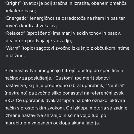
“Bright” (svetlo) je bolj zračna in izrazita, obenem omehča
nekatere base;
“Energetic” (energično) se osredotoča na ritem in bas ter
poveča kontrast vokalov;
“Relaxed” (sproščeno) ima manj visokih tonov in basov,
idealno za predvajanje v ozadju;
“Warm” (toplo) zagotovi zvočno izkušnjo z občutkom intime
in bližine.
Prednastavitve omogočajo hitrejši dostop do specifičnih
načinov za poslušanje. “Custom” (po meri) obnovi
nastavitve, ki jih je predhodno izbral uporabnik, “Neutral”
(nevtralno) pa zvočno sliko ponastavi na referenčni zvok
B&O. Če uporabnik dvakrat tapne na belo oznako, aktivira
način s prostorskim zvokom. Ob izklopu motorja se zadnje
izbrane nastavitve shranijo in so na voljo tudi po
morebitnem vmesnem odklopu akumulatorja.