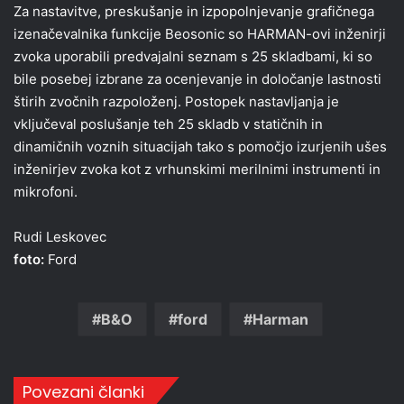
Za nastavitve, preskušanje in izpopolnjevanje grafičnega
izenačevalnika funkcije Beosonic so HARMAN-ovi inženirji
zvoka uporabili predvajalni seznam s 25 skladbami, ki so
bile posebej izbrane za ocenjevanje in določanje lastnosti
štirih zvočnih razpoloženj. Postopek nastavljanja je
vključeval poslušanje teh 25 skladb v statičnih in
dinamičnih voznih situacijah tako s pomočjo izurjenih ušes
inženirjev zvoka kot z vrhunskimi merilnimi instrumenti in
mikrofoni.
Rudi Leskovec
foto:
Ford
B&O
ford
Harman
Povezani članki