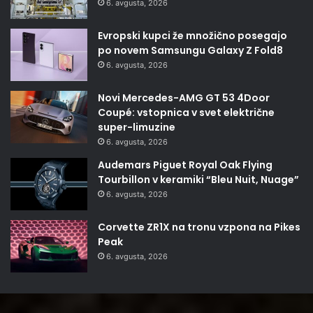
6. avgusta, 2026
Evropski kupci že množično posegajo
po novem Samsungu Galaxy Z Fold8
6. avgusta, 2026
Novi Mercedes-AMG GT 53 4Door
Coupé: vstopnica v svet električne
super-limuzine
6. avgusta, 2026
Audemars Piguet Royal Oak Flying
Tourbillon v keramiki “Bleu Nuit, Nuage”
6. avgusta, 2026
Corvette ZR1X na tronu vzpona na Pikes
Peak
6. avgusta, 2026