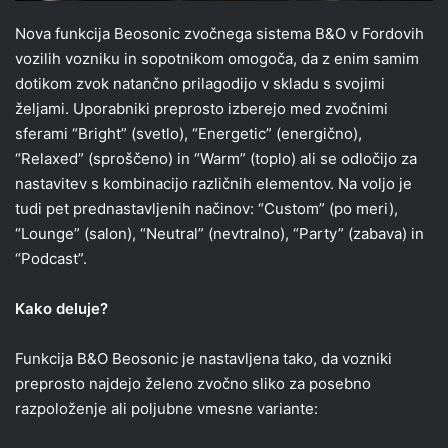
Nova funkcija Beosonic zvočnega sistema B&O v Fordovih
vozilih vozniku in sopotnikom omogoča, da z enim samim
dotikom zvok natančno prilagodijo v skladu s svojimi
željami. Uporabniki preprosto izberejo med zvočnimi
sferami “Bright” (svetlo), “Energetic” (energično),
“Relaxed” (sproščeno) in “Warm” (toplo) ali se odločijo za
nastavitev s kombinacijo različnih elementov. Na voljo je
tudi pet prednastavljenih načinov: “Custom” (po meri),
“Lounge” (salon), “Neutral” (nevtralno), “Party” (zabava) in
“Podcast”.
Kako deluje?
Funkcija B&O Beosonic je nastavljena tako, da vozniki
preprosto najdejo želeno zvočno sliko za posebno
razpoloženje ali poljubne vmesne variante: