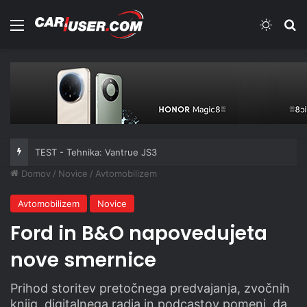
Meni
Switch
Iš
TEST - Tehnika: Vantrue JS3
Domov
/
Novice
/
Avtomobilizem
Avtomobilizem
Novice
Ford in B&O napovedujeta
nove smernice
Prihod storitev pretočnega predvajanja, zvočnih
knjig, digitalnega radia in podcastov pomeni, da