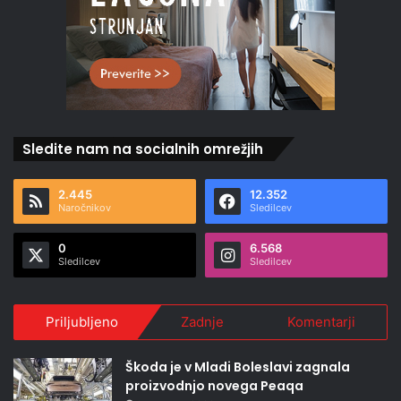
Sledite nam na socialnih omrežjih
2.445
12.352
Naročnikov
Sledilcev
0
6.568
Sledilcev
Sledilcev
Priljubljeno
Zadnje
Komentarji
Škoda je v Mladi Boleslavi zagnala
proizvodnjo novega Peaqa