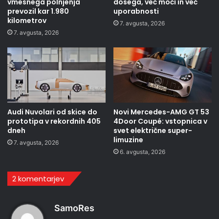
vmesnega polnjenja
dosega, več moči in več
prevozil kar 1.980
uporabnosti
kilometrov
7. avgusta, 2026
7. avgusta, 2026
Audi Nuvolari od skice do
Novi Mercedes-AMG GT 53
prototipa v rekordnih 405
4Door Coupé: vstopnica v
dneh
svet električne super-
limuzine
7. avgusta, 2026
6. avgusta, 2026
2 komentarjev
p
SamoRes
r