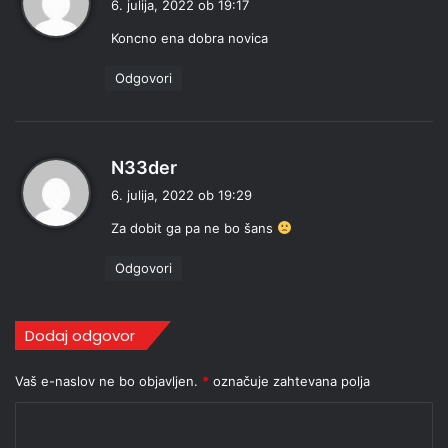
6. julija, 2022 ob 19:17
a
Koncno ena dobra novica
v
i
Odgovori
:
p
N33der
r
6. julija, 2022 ob 19:29
a
Za dobit ga pa ne bo šans
v
i
Odgovori
:
Dodaj odgovor
Vaš e-naslov ne bo objavljen.
*
označuje zahtevana polja
K
o