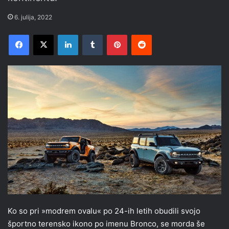
6. julija, 2022
Facebook
X
LinkedIn
Tumblr
Pinterest
Reddit
Ko so pri »modrem ovalu« po 24-ih letih obudili svojo
športno terensko ikono po imenu Bronco, se morda še