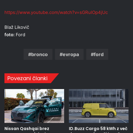
https://www.youtube.com/watch?v=sGRuIOp4jUc
Blaž Likovič
foto:
Ford
bronco
evropa
ford
Povezani članki
Nissan Qashqai brez
ID.Buzz Cargo 58 kWh z več