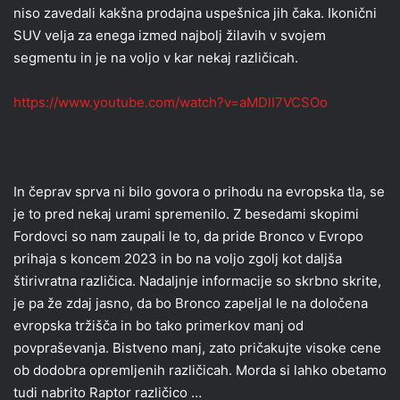
niso zavedali kakšna prodajna uspešnica jih čaka. Ikonični
SUV velja za enega izmed najbolj žilavih v svojem
segmentu in je na voljo v kar nekaj različicah.
https://www.youtube.com/watch?v=aMDlI7VCSOo
In čeprav sprva ni bilo govora o prihodu na evropska tla, se
je to pred nekaj urami spremenilo. Z besedami skopimi
Fordovci so nam zaupali le to, da pride Bronco v Evropo
prihaja s koncem 2023 in bo na voljo zgolj kot daljša
štirivratna različica. Nadaljnje informacije so skrbno skrite,
je pa že zdaj jasno, da bo Bronco zapeljal le na določena
evropska tržišča in bo tako primerkov manj od
povpraševanja. Bistveno manj, zato pričakujte visoke cene
ob dodobra opremljenih različicah. Morda si lahko obetamo
tudi nabrito Raptor različico …