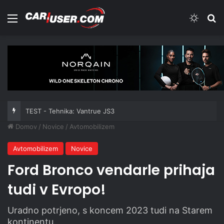
Meni
Switch
Iš
TEST - Tehnika: Vantrue JS3
Domov
/
Novice
/
Avtomobilizem
Avtomobilizem
Novice
Ford Bronco vendarle prihaja
tudi v Evropo!
Uradno potrjeno, s koncem 2023 tudi na Starem
kontinentu.