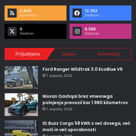
2.445
12.352
Naročnikov
Sledilcev
0
6.568
Sledilcev
Sledilcev
Priljubljeno
Zadnje
Komentarji
Ford Ranger Wildtrak 3.0 EcoBlue V6
7. avgusta, 2026
Nissan Qashqai brez vmesnega
polnjenja prevozil kar 1.980 kilometrov
7. avgusta, 2026
ID.Buzz Cargo 58 kWh z več dosega, več
moči in več uporabnosti
7. avgusta, 2026