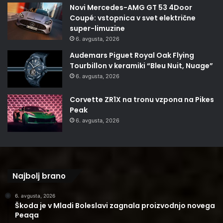
Novi Mercedes-AMG GT 53 4Door
Coupé: vstopnica v svet električne
super-limuzine
6. avgusta, 2026
Audemars Piguet Royal Oak Flying
Tourbillon v keramiki “Bleu Nuit, Nuage”
6. avgusta, 2026
Corvette ZR1X na tronu vzpona na Pikes
Peak
6. avgusta, 2026
Najbolj brano
6. avgusta, 2026
Škoda je v Mladi Boleslavi zagnala proizvodnjo novega
Peaqa