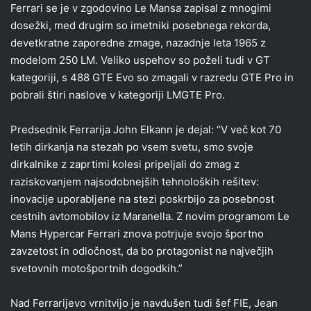
Ferrari se je v zgodovino Le Mansa zapisal z mnogimi
dosežki, med drugim so imetniki posebnega rekorda,
devetkratne zaporedne zmage, nazadnje leta 1965 z
modelom 250 LM. Veliko uspehov so poželi tudi v GT
kategoriji, s 488 GTE Evo so zmagali v razredu GTE Pro in
pobrali štiri naslove v kategoriji LMGTE Pro.
Predsednik Ferrarija John Elkann je dejal: “V več kot 70
letih dirkanja na stezah po vsem svetu, smo svoje
dirkalnike z zaprtimi kolesi pripeljali do zmag z
raziskovanjem najsodobnejših tehnoloških rešitev:
inovacije uporabljene na stezi poskrbijo za posebnost
cestnih avtomobilov iz Maranella. Z novim programom Le
Mans Hypercar Ferrari znova potrjuje svojo športno
zavzetost in odločnost, da bo protagonist na največjih
svetovnih motošportnih dogodkih.”
Nad Ferrarijevo vrnitvijo je navdušen tudi šef FIE, Jean