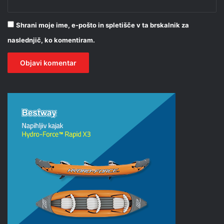
Shrani moje ime, e-pošto in spletišče v ta brskalnik za
naslednjič, ko komentiram.