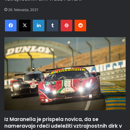
26. februarja, 2021
Facebook
X
LinkedIn
Tumblr
Pinterest
Reddit
Iz Maranella je prispela novica, da se
nameravajo rdeči udeležiti vztrajnostnih dirk v