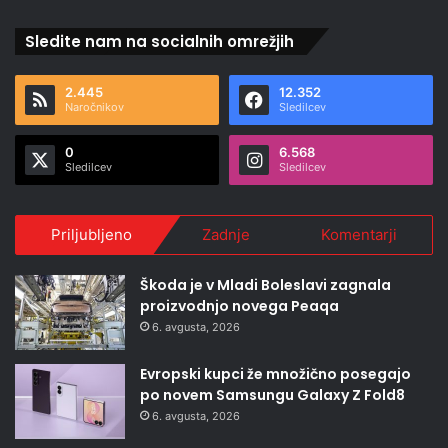
Sledite nam na socialnih omrežjih
2.445
12.352
Naročnikov
Sledilcev
0
6.568
Sledilcev
Sledilcev
Priljubljeno
Zadnje
Komentarji
Škoda je v Mladi Boleslavi zagnala
proizvodnjo novega Peaqa
6. avgusta, 2026
Evropski kupci že množično posegajo
po novem Samsungu Galaxy Z Fold8
6. avgusta, 2026