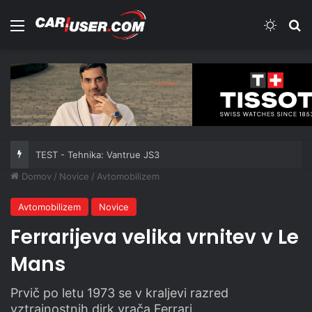
Meni
Switch
Iš
TEST - Tehnika: Vantrue JS3
Domov
/
Novice
/
Avtomobilizem
Avtomobilizem
Novice
Ferrarijeva velika vrnitev v Le
Mans
Prvič po letu 1973 se v kraljevi razred
vztrajnostnih dirk vrača Ferrari.