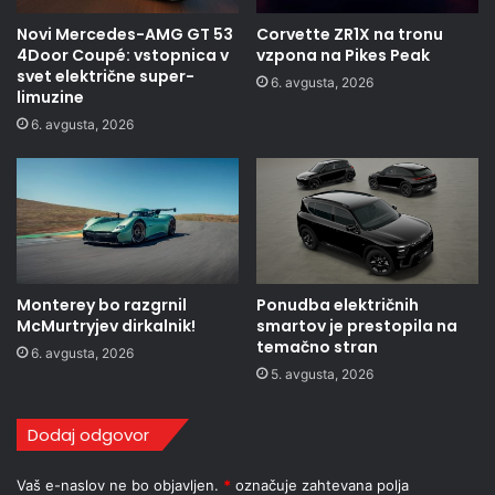
Novi Mercedes-AMG GT 53
Corvette ZR1X na tronu
4Door Coupé: vstopnica v
vzpona na Pikes Peak
svet električne super-
6. avgusta, 2026
limuzine
6. avgusta, 2026
Monterey bo razgrnil
Ponudba električnih
McMurtryjev dirkalnik!
smartov je prestopila na
temačno stran
6. avgusta, 2026
5. avgusta, 2026
Dodaj odgovor
Vaš e-naslov ne bo objavljen.
*
označuje zahtevana polja