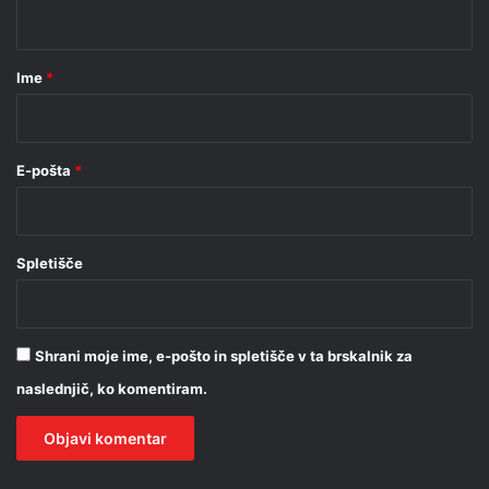
t
a
r
Ime
*
*
E-pošta
*
Spletišče
Shrani moje ime, e-pošto in spletišče v ta brskalnik za
naslednjič, ko komentiram.