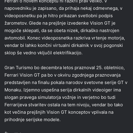
Ferrari o novem konceptu ni razkril prav veliko. V
napovedniku je zapisano, da prihaja nekaj odmevnega, v
videoposnetku pa je hitro prikazan svetlobni podpis
žarometov. Glede na prejšnje izvedenke Vision GT je
mogoče sklepati, da se obeta nizek, dirkaško nastrojen
avtomobil. Konec videoposnetka razkriva vrtenje motorja,
vendar bi lahko končni virtualni dirkalnik v svoj pogonski
sklop še vedno vključil elektrifikacijo.
Gran Turismo bo decembra letos praznoval 25. obletnico,
Ferrari Vision GT pa bo v okviru zgodnjega praznovanja
predstavljen na finalu pokala narodov svetovne serije GT v
Monaku. Izjemno uspešna serija dirkalnih videoiger ima
slogan pravega simulatorja vožnje in verjetno bo tudi
Ferrarijeva stvaritev ostala na tem nivoju, vendar bo tako
kot večina prejšnjih Vision GT konceptov vplivala na
prihodnje serijske modele.