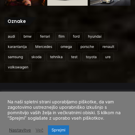
Oznake
audi
bmw
ferrari
film
ford
hyundai
karantanija
Mercedes
omega
porsche
renault
samsung
skoda
tehnika
test
toyota
ure
volkswagen
© 2026
CarAndUser.com
Na naši spletni strani uporabljamo piškotke, da vam
Domov
O nas
Cenik storitev
Pogoji uporabe
zagotovimo ustreznejšo uporabniško izkušnjo s
pomnitvijo vaših želja in večkratnimi obiski. S klikom na
Facebook
Instagram
TikTok
“Sprejmi” soglašate z uporabo vseh piškotkov.
Nastavitve
Več
Sprejmi