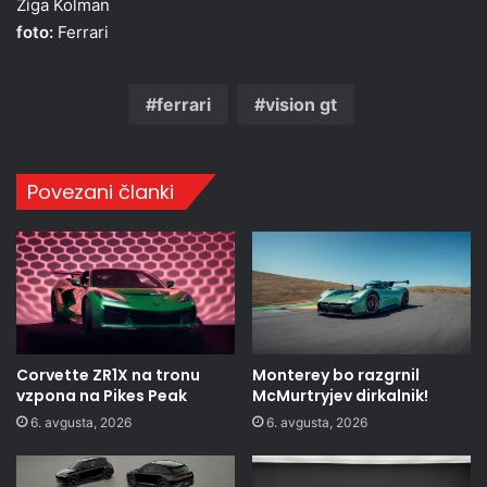
Žiga Kolman
foto:
Ferrari
ferrari
vision gt
Povezani članki
Corvette ZR1X na tronu
Monterey bo razgrnil
vzpona na Pikes Peak
McMurtryjev dirkalnik!
6. avgusta, 2026
6. avgusta, 2026