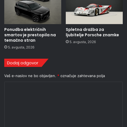
Ponudba električnih
Spletna dražba za
smartov je prestopila na
ljubitelje Porsche znamke
temačno stran
5. avgusta, 2026
5. avgusta, 2026
Dodaj odgovor
Vaš e-naslov ne bo objavljen.
*
označuje zahtevana polja
K
o
m
e
n