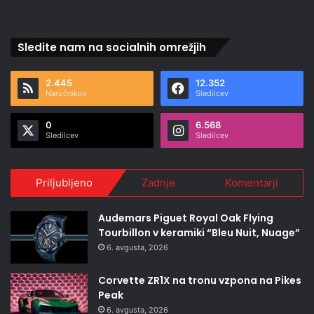
Sledite nam na socialnih omrežjih
2.445
12.352
Naročnikov
Sledilcev
0
6.568
Sledilcev
Sledilcev
Priljubljeno
Zadnje
Komentarji
Audemars Piguet Royal Oak Flying
Tourbillon v keramiki “Bleu Nuit, Nuage”
6. avgusta, 2026
Corvette ZR1X na tronu vzpona na Pikes
Peak
6. avgusta, 2026