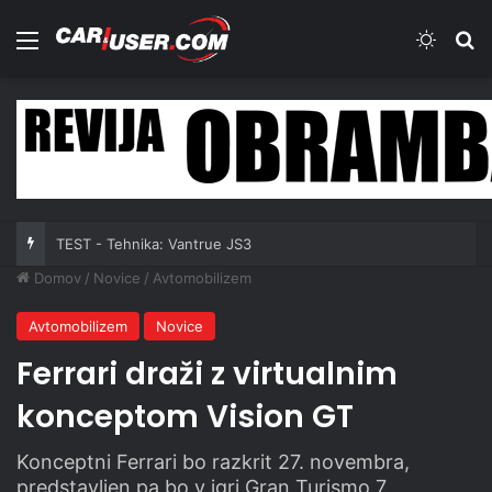
Meni
Switch
Iš
TEST - Tehnika: Vantrue JS3
Domov
/
Novice
/
Avtomobilizem
Avtomobilizem
Novice
Ferrari draži z virtualnim
konceptom Vision GT
Konceptni Ferrari bo razkrit 27. novembra,
predstavljen pa bo v igri Gran Turismo 7.