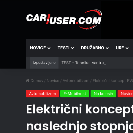
NOVICE
TESTI
DRUŽABNO
URE
Izpostavljeno
TEST - Tehnika: Vantrue JS3
Domov
/
Novice
/
Avtomobilizem
/
Električni koncept EV
Avtomobilizem
E-Mobilnost
Na kolesih
Novic
Električni koncep
naslednjo stopnjo