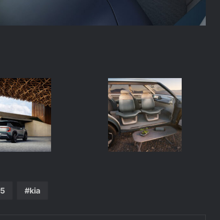
v5
kia