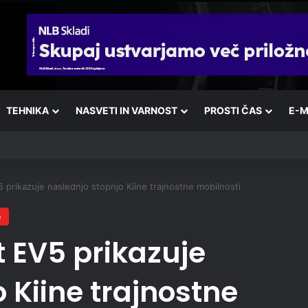
TEHNIKA
NASVETI IN VARNOST
PROSTI ČAS
E-M
5 prikazuje naslednjo stopnjo Kiine trajnostne mobilnosti
e
t EV5 prikazuje
 Kiine trajnostne