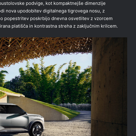
pustolovske podvige, kot kompaktnejše dimenzije
i nova upodobitev digitalnega tigrovega nosu, z
tno popestritev poskrbijo dnevna osvetlitev z vzorcem
ana platišča in kontrastna streha z zaključnim krilcem.