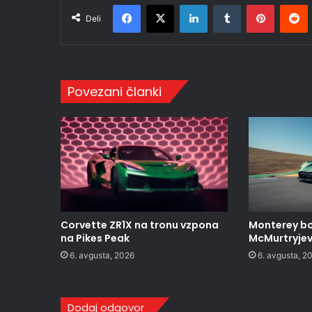
Facebook
X
LinkedIn
Tumblr
Pinteres
R
Deli
Povezani članki
Corvette ZR1X na tronu vzpona
Monterey bo
na Pikes Peak
McMurtryjev 
6. avgusta, 2026
6. avgusta, 2
Dodaj odgovor