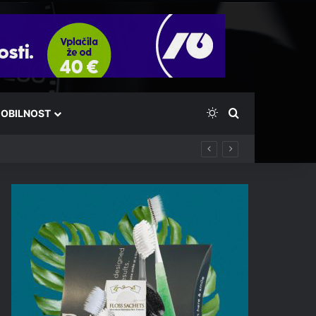
Switch skin
Išči
OBILNOST