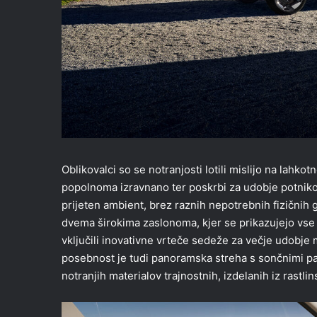
Oblikovalci so se notranjosti lotili mislijo na lahkot
popolnoma izravnano ter poskrbi za udobje potnikov.
prijeten ambient, brez raznih nepotrebnih fizičnih
dvema širokima zaslonoma, kjer se prikazujejo vse 
vključili inovativne vrteče sedeže za večje udobje m
posebnost je tudi panoramska streha s sončnimi pan
notranjih materialov trajnostnih, izdelanih iz rastlin