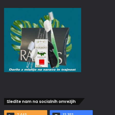
Sledite nam na socialnih omrežjih
2.445
12.352