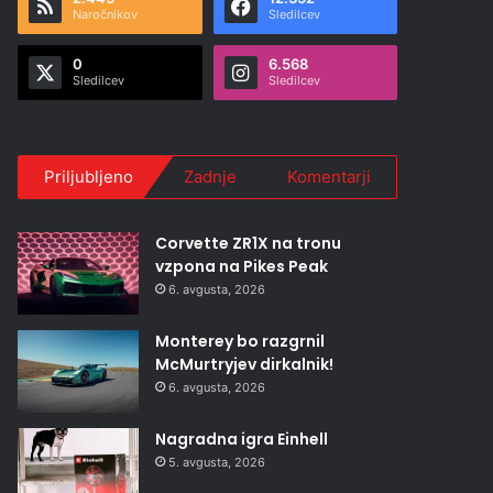
Naročnikov
Sledilcev
0
6.568
Sledilcev
Sledilcev
Priljubljeno
Zadnje
Komentarji
Corvette ZR1X na tronu
vzpona na Pikes Peak
6. avgusta, 2026
Monterey bo razgrnil
McMurtryjev dirkalnik!
6. avgusta, 2026
Nagradna igra Einhell
5. avgusta, 2026