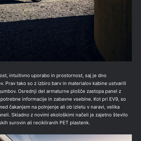
nost, intuitivno uporabo in prostornost, saj je dno
 Prav tako so z izbiro barv in materialov kabine ustvarili
 gumbov. Osrednji del armaturne plošče zastopa panel z
potrebne informacije in zabavne vsebine. Kot pri EV9, so
ed čakanjem na polnjenje ali ob izletu v naravi, velika
eli. Skladno z novimi ekološkimi načeli je zajetno število
skih surovin ali recikliranih PET plastenk.