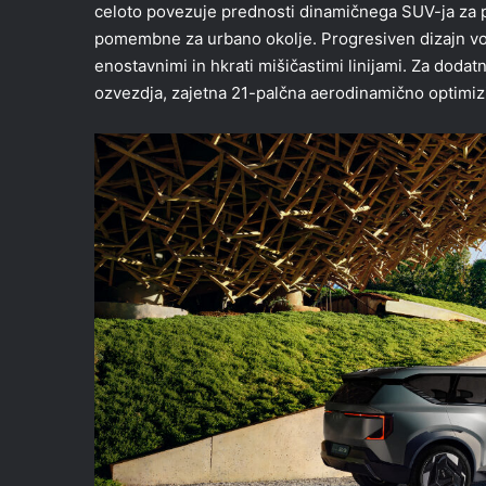
celoto povezuje prednosti dinamičnega SUV-ja za 
pomembne za urbano okolje. Progresiven dizajn vod
enostavnimi in hkrati mišičastimi linijami. Za doda
ozvezdja, zajetna 21-palčna aerodinamično optimizir