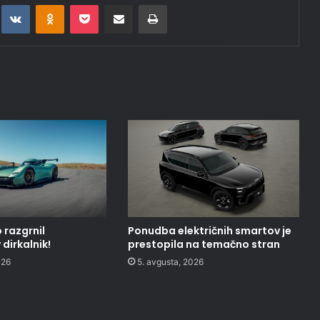
t
eddit
VKontakte
Odnoklassniki
Pocket
Deli po epošti
Natisni
 razgrnil
Ponudba električnih smartov je
dirkalnik!
prestopila na temačno stran
026
5. avgusta, 2026