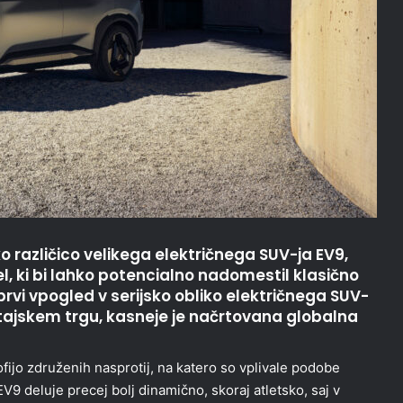
ko različico velikega električnega SUV-ja EV9,
l, ki bi lahko potencialno nadomestil klasično
vi vpogled v serijsko obliko električnega SUV-
kitajskem trgu, kasneje je načrtovana globalna
fijo združenih nasprotij, na katero so vplivale podobe
9 deluje precej bolj dinamično, skoraj atletsko, saj v