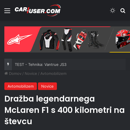
Meni
Switch
Iš
TEST - Tehnika: Vantrue JS3
Domov
/
Novice
/
Avtomobilizem
Avtomobilizem
Novice
Dražba legendarnega
McLaren F1 s 400 kilometri na
števcu