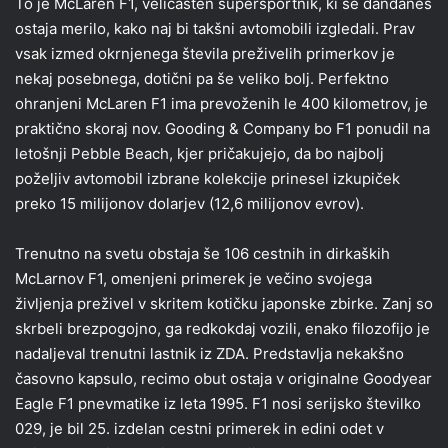
To je McLaren F1, veličasten superšportnik, ki še dandanes
ostaja merilo, kako naj bi takšni avtomobili izgledali. Prav
vsak izmed okrnjenega števila preživelih primerkov je
nekaj posebnega, dotični pa še veliko bolj. Perfektno
ohranjeni McLaren F1 ima prevoženih le 400 kilometrov, je
praktično skoraj nov. Gooding & Company bo F1 ponudil na
letošnji Pebble Beach, kjer pričakujejo, da bo najbolj
poželjiv avtomobil izbrane kolekcije prinesel izkupiček
preko 15 milijonov dolarjev (12,6 milijonov evrov).
Trenutno na svetu obstaja še 106 cestnih in dirkaških
McLarnov F1, omenjeni primerek je večino svojega
življenja preživel v skritem kotičku japonske zbirke. Zanj so
skrbeli brezpogojno, ga redkokdaj vozili, enako filozofijo je
nadaljeval trenutni lastnik iz ZDA. Predstavlja nekakšno
časovno kapsulo, recimo obut ostaja v originalne Goodyear
Eagle F1 pnevmatike iz leta 1995. F1 nosi serijsko številko
029, je bil 25. izdelan cestni primerek in edini odet v