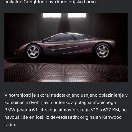
unikatno Creighton rjavo karoserijsko barvo.
V notranjosti je skoraj nedotaknjeno usnjeno oblazinjenje v
kombinaciji dveh rjavih odtenkov, poleg simfoničnega
BMW-jevega 6,1-litrskega atmosferskega V12 s 627 KM, bo
navdušil še en fosil iz devetdesetih; originalen Kenwood
radio.