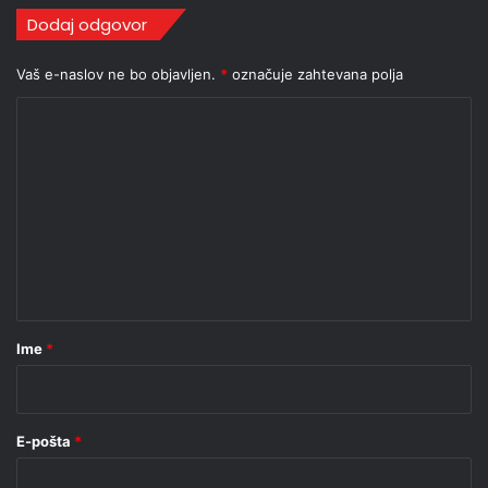
Dodaj odgovor
Vaš e-naslov ne bo objavljen.
*
označuje zahtevana polja
K
o
m
e
n
t
a
r
Ime
*
*
E-pošta
*