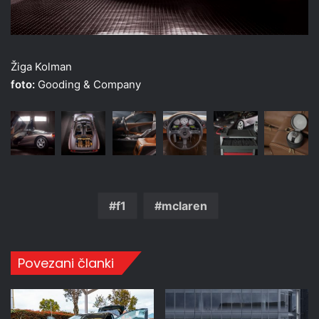
Žiga Kolman
foto:
Gooding & Company
f1
mclaren
Povezani članki