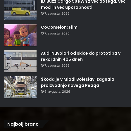
ID.Buzz Cargo 58 kWh z več dosega, več
moči in več uporabnosti
7. avgusta, 2026
CoComelon: Film
7. avgusta, 2026
Audi Nuvolari od skice do prototipa v
rekordnih 405 dneh
7. avgusta, 2026
Škoda je v Mladi Boleslavi zagnala
proizvodnjo novega Peaqa
6. avgusta, 2026
Najbolj brano