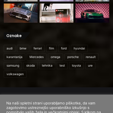
Oznake
audi
bmw
ferrari
film
ford
hyundai
karantanija
Mercedes
omega
porsche
renault
samsung
skoda
tehnika
test
toyota
ure
volkswagen
© 2026
CarAndUser.com
Na naši spletni strani uporabljamo piškotke, da vam
Domov
O nas
Cenik storitev
Pogoji uporabe
zagotovimo ustreznejšo uporabniško izkušnjo s
pomnitvijo vaših želja in večkratnimi obiski. S klikom na