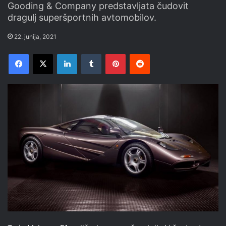
Gooding & Company predstavljata čudovit
dragulj superšportnih avtomobilov.
22. junija, 2021
Facebook
X
LinkedIn
Tumblr
Pinterest
Reddit