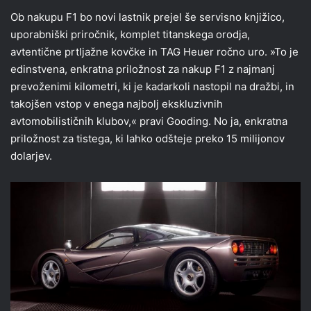
Ob nakupu F1 bo novi lastnik prejel še servisno knjižico,
uporabniški priročnik, komplet titanskega orodja,
avtentične prtljažne kovčke in TAG Heuer ročno uro. »To je
edinstvena, enkratna priložnost za nakup F1 z najmanj
prevoženimi kilometri, ki je kadarkoli nastopil na dražbi, in
takojšen vstop v enega najbolj ekskluzivnih
avtomobilističnih klubov,« pravi Gooding. No ja, enkratna
priložnost za tistega, ki lahko odšteje preko 15 milijonov
dolarjev.