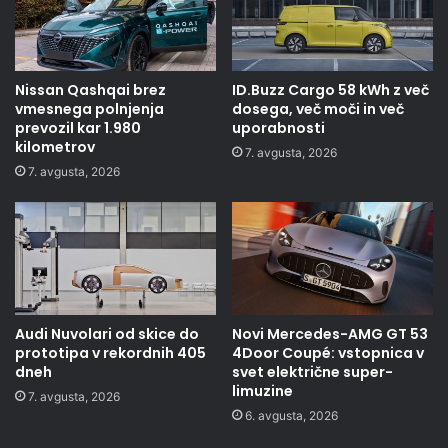
Nissan Qashqai brez
ID.Buzz Cargo 58 kWh z več
vmesnega polnjenja
dosega, več moči in več
prevozil kar 1.980
uporabnosti
kilometrov
7. avgusta, 2026
7. avgusta, 2026
Audi Nuvolari od skice do
Novi Mercedes-AMG GT 53
prototipa v rekordnih 405
4Door Coupé: vstopnica v
dneh
svet električne super-
limuzine
7. avgusta, 2026
6. avgusta, 2026