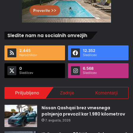
Sledite nam na socialnih omrežjih
2.445
12.352
Naročnikov
Sledilcev
0
6.568
Sledilcev
Sledilcev
Priljubljeno
Zadnje
Komentarji
Nissan Qashqai brez vmesnega
polnjenja prevozil kar 1.980 kilometrov
7. avgusta, 2026