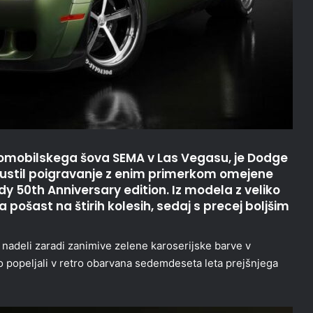
tomobilskega šova SEMA v Las Vegasu, je Dodge
pustil poigravanje z enim primerkom omejene
y 50th Anniversary edition. Iz modela z veliko
pošast na štirih kolesih, sedaj s precej boljšim
nadeli zaradi zanimive zelene karoserijske barve v
 popeljali v retro obarvana sedemdeseta leta prejšnjega