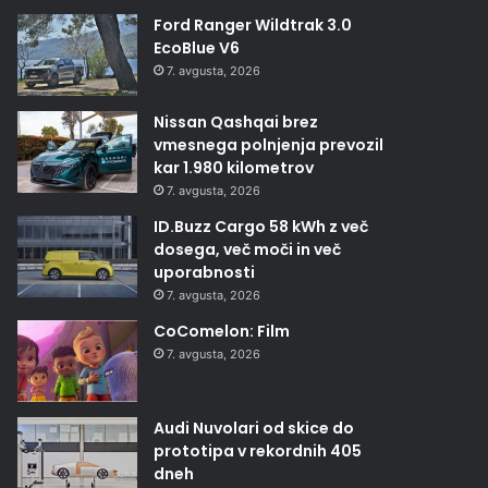
Ford Ranger Wildtrak 3.0
EcoBlue V6
7. avgusta, 2026
Nissan Qashqai brez
vmesnega polnjenja prevozil
kar 1.980 kilometrov
7. avgusta, 2026
ID.Buzz Cargo 58 kWh z več
dosega, več moči in več
uporabnosti
7. avgusta, 2026
CoComelon: Film
7. avgusta, 2026
Audi Nuvolari od skice do
prototipa v rekordnih 405
dneh