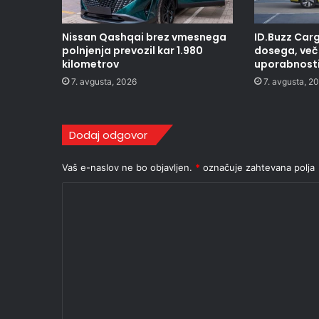
Nissan Qashqai brez vmesnega
ID.Buzz Carg
polnjenja prevozil kar 1.980
dosega, več 
kilometrov
uporabnost
7. avgusta, 2026
7. avgusta, 2
Dodaj odgovor
Vaš e-naslov ne bo objavljen.
*
označuje zahtevana polja
K
o
m
e
n
t