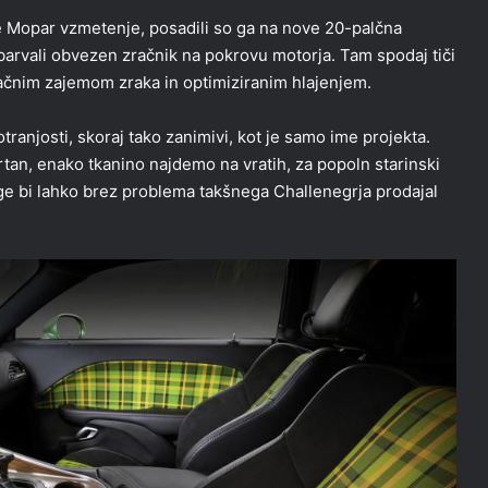
e Mopar vzmetenje, posadili so ga na nove 20-palčna
obarvali obvezen zračnik na pokrovu motorja. Tam spodaj tiči
zračnim zajemom zraka in optimiziranim hlajenjem.
tranjosti, skoraj tako zanimivi, kot je samo ime projekta.
an, enako tkanino najdemo na vratih, za popoln starinski
ge bi lahko brez problema takšnega Challenegrja prodajal