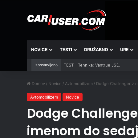
NOVICE
TESTI
DRUŽABNO
URE
Izpostavljeno
TEST - Tehnika: Vantrue JS3
Domov
/
Novice
/
Avtomobilizem
/
Dodge Challenger z n
Avtomobilizem
Novice
Dodge Challenger
imenom do seda