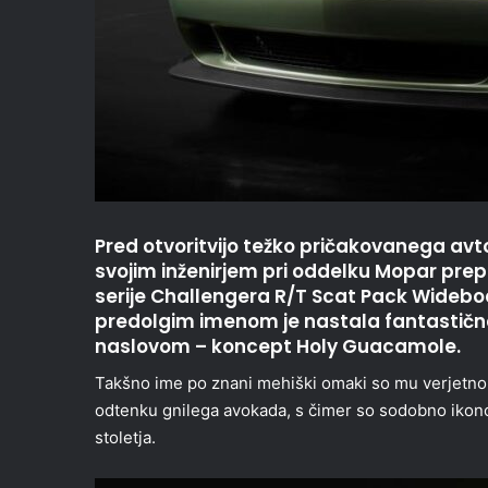
Pred otvoritvijo težko pričakovanega av
svojim inženirjem pri oddelku Mopar pre
serije Challengera R/T Scat Pack Widebod
predolgim imenom je nastala fantastična 
naslovom – koncept Holy Guacamole.
Takšno ime po znani mehiški omaki so mu verjetno 
odtenku gnilega avokada, s čimer so sodobno ikono
stoletja.