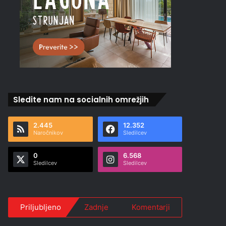
Sledite nam na socialnih omrežjih
2.445
12.352
Naročnikov
Sledilcev
0
6.568
Sledilcev
Sledilcev
Priljubljeno
Zadnje
Komentarji