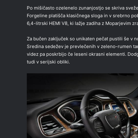
Po mišičasto ozelenelo zunanjostjo se skriva svež
Forgeline platišča klasičnega sloga in v srebrno p
6,4-litrski HEMI V8, ki lažje zadiha z Moparjevim 
Za bučen zaključek so unikaten pečat pustili še v no
Sredina sedežev je prevlečenih v zeleno-rumen tart
videz pa poskrbijo če leseni okrasni elementi. Dod
tudi v serijski obliki.