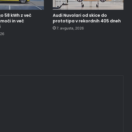
o 58 kWh z več
Audi Nuvolari od skice do
moči in več
prototipa v rekordnih 405 dneh
i
7. avgusta, 2026
026