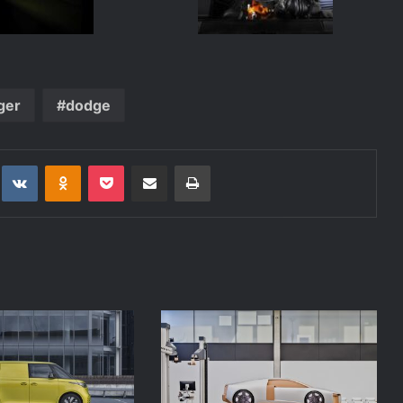
ger
dodge
t
eddit
VKontakte
Odnoklassniki
Pocket
Deli po epošti
Natisni