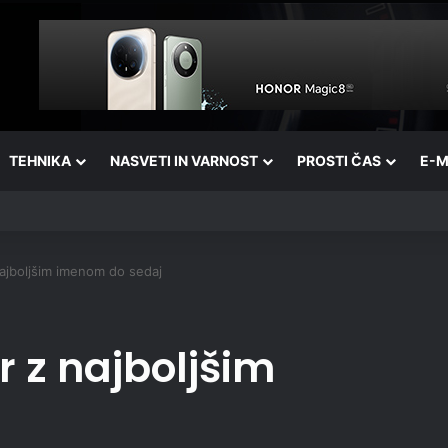
TEHNIKA
NASVETI IN VARNOST
PROSTI ČAS
E-M
ajboljšim imenom do sedaj
 z najboljšim
j