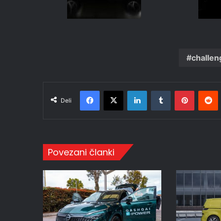
challen
Facebook
X
LinkedIn
Tumblr
Pinteres
R
Deli
Povezani članki