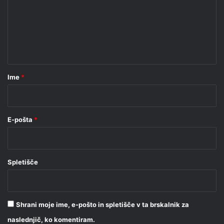
e
n
t
a
r
Ime
*
*
E-pošta
*
Spletišče
Shrani moje ime, e-pošto in spletišče v ta brskalnik za
naslednjič, ko komentiram.