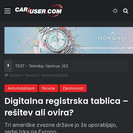
Meni
Switch
Iš
TEST - Tehnika: Vantrue JS3
Domov
/
Novice
/
Avtomobilizem
Avtomobilizem
Novice
Zanimivosti
Digitalna registrska tablica –
rešitev ali ovira?
Tri ameriške zvezne države jo že uporabljajo,
sedaj trka na Evropo …