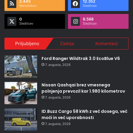
2.445
12.352
Naročnikov
Sledilcev
0
6.568
Sledilcev
Sledilcev
Priljubljeno
Zadnje
Komentarji
Ford Ranger Wildtrak 3.0 EcoBlue V6
7. avgusta, 2026
Nissan Qashqai brez vmesnega
polnjenja prevozil kar 1.980 kilometrov
7. avgusta, 2026
ID.Buzz Cargo 58 kWh z več dosega, več
moči in več uporabnosti
7. avgusta, 2026