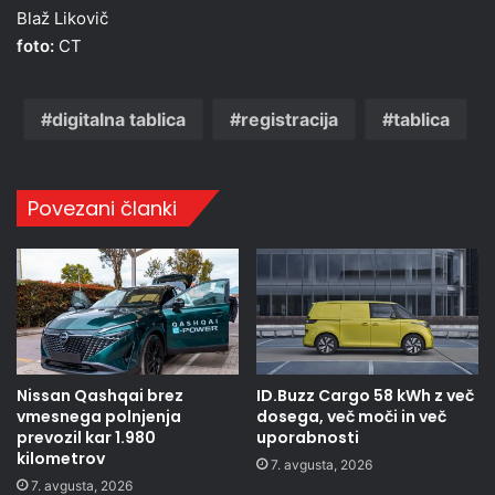
Blaž Likovič
foto:
CT
digitalna tablica
registracija
tablica
Povezani članki
Nissan Qashqai brez
ID.Buzz Cargo 58 kWh z več
vmesnega polnjenja
dosega, več moči in več
prevozil kar 1.980
uporabnosti
kilometrov
7. avgusta, 2026
7. avgusta, 2026