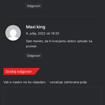
:
Odgovori
p
Maxi king
r
6. julija, 2022 ob 19:20
a
Sam menim, da hi kvecjemu dobro vplivalo na
v
promet
i
:
Odgovori
Dodaj odgovor
Vaš e-naslov ne bo objavljen.
*
označuje zahtevana polja
K
o
m