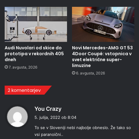
Audi Nuvolari od skice do
Novi Mercedes-AMG GT 53
prototipa v rekordnih 405
4Door Coupé: vstopnica v
dneh
svet električne super-
limuzine
7. avgusta, 2026
6. avgusta, 2026
2 komentarjev
p
You Crazy
r
5. julija, 2022 ob 8:04
a
To se v Sloveniji nebi najbolje obneslo. Že tako so
v
vsi paranoični..
i