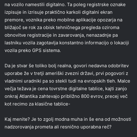
na vozilo namestili digitalno. Ta poleg registrske oznake
izpisuje in izrisuje praktično karkoli digitalni ekran
premore, voznika preko mobilne aplikacije opozarja na
bližajoč se rok za obisk tehničnega pregleda oziroma
obnovitve registracije in zavarovanja, nenazadnje pa
lastniku vozila zagotavlja konstantno informacijo o lokaciji
vozila preko GPS sistema.
Da je stvar še toliko bolj realna, govori nedavna odobritev
uporabe že v tretji ameriški zvezni državi, prvi pogovori z
vladnimi uradniki pa so stekli tudi na evropskih tleh. Malce
večja težava je cena tovrstne digitalne tablice, kajti zanjo
onkraj Atlantika zahtevajo približno 800 evrov, precej več
kot recimo za klasične tablice-
Kaj menite? Je to zgolj modna muha in še ena od možnosti
nadzorovanja prometa ali resnično uporabna reč?