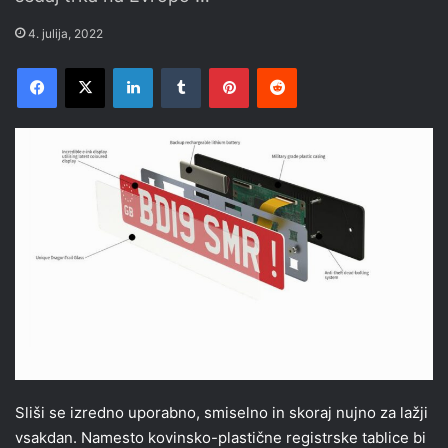
4. julija, 2022
Facebook
X
LinkedIn
Tumblr
Pinterest
Reddit
Sliši se izredno uporabno, smiselno in skoraj nujno za lažji
vsakdan. Namesto kovinsko-plastične registrske tablice bi