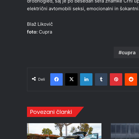
drobnogled, saj je po besedah šefa znamke Črni upo
električni avtomobili seksi, emocionalni in šokantni
Blaž Likovič
foto:
Cupra
cupra
Facebook
X
LinkedIn
Tumblr
Pinteres
R
Deli
Povezani članki