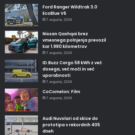
Ford Ranger Wildtrak 3.0
EcoBlue V6
7. avgusta, 2026
Nissan Qashqai brez
vmesnega polnjenja prevozil
kar 1.980 kilometrov
7. avgusta, 2026
ID.Buzz Cargo 58 kWh z več
dosega, več moči in več
uporabnosti
7. avgusta, 2026
CoComelon: Film
7. avgusta, 2026
Audi Nuvolari od skice do
prototipa v rekordnih 405
dneh