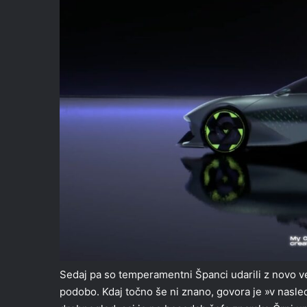
Sedaj pa so temperamentni Španci udarili z novo ves
podobo. Kdaj točno še ni znano, govora je »v nasl