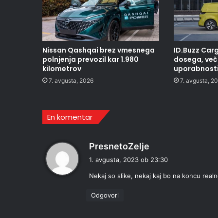
Nissan Qashqai brez vmesnega
ID.Buzz Carg
polnjenja prevozil kar 1.980
dosega, več 
kilometrov
uporabnost
7. avgusta, 2026
7. avgusta, 2
En komentar
p
PresnetoZelje
r
1. avgusta, 2023 ob 23:30
a
Nekaj so slike, nekaj kaj bo na koncu real
v
i
Odgovori
: