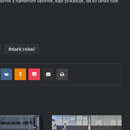
rnik z namenom upornik, kajti prikazuje, da so lahko tudi
.
dark rebel
t
eddit
VKontakte
Odnoklassniki
Pocket
Deli po epošti
Natisni