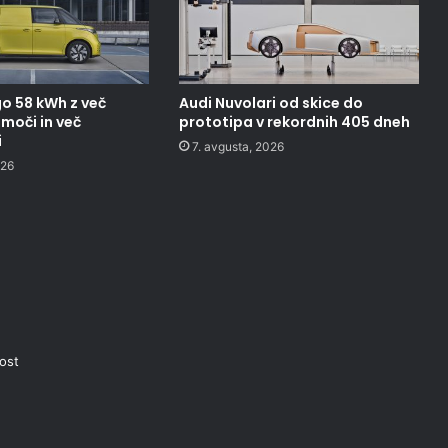
o 58 kWh z več
Audi Nuvolari od skice do
moči in več
prototipa v rekordnih 405 dneh
i
7. avgusta, 2026
026
nost