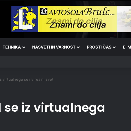
TEHNIKA
NASVETI IN VARNOST
PROSTI ČAS
E-M
 virtualnega seli v realni svet
se iz virtualnega