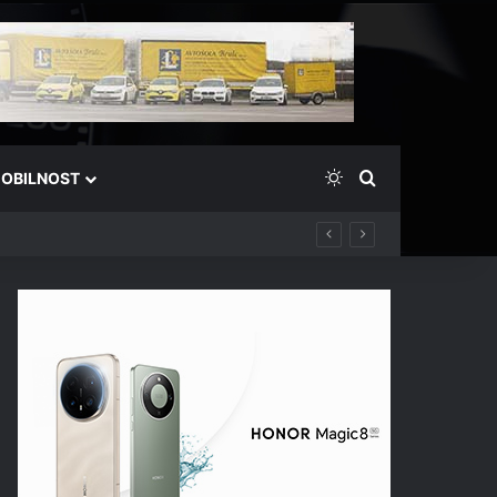
Switch skin
Išči
OBILNOST