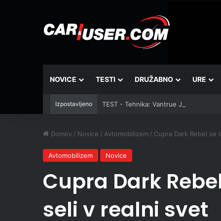
NOVICE
TESTI
DRUŽABNO
URE
Izpostavljeno
TEST - Tehnika: Vantrue JS3
Domov
/
Novice
/
Avtomobilizem
/
Cupra Dark Rebel se iz
Avtomobilizem
Novice
Cupra Dark Rebel 
seli v realni svet