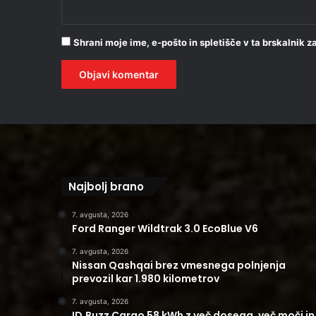
Shrani moje ime, e-pošto in spletišče v ta brskalnik 
Najbolj brano
7. avgusta, 2026
Ford Ranger Wildtrak 3.0 EcoBlue V6
7. avgusta, 2026
Nissan Qashqai brez vmesnega polnjenja
prevozil kar 1.980 kilometrov
7. avgusta, 2026
ID.Buzz Cargo 58 kWh z več dosega, več moči in