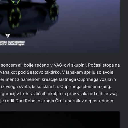
 soncem ali bolje rečeno v VAG-ovi skupini. Počasi stopa na
ovana kot pod Seatovo taktirko. V lanskem aprilu so svoje
ksperiment z namenom kreacije lastnega Cuprinega vozila in
iz vsega sveta, ki so člani t. i. Cuprinega plemena (ang.
guracij v treh različnih okoljih in prav vsaka od njih je vsaj
 je rodil DarkRebel oziroma Črni upornik v neposrednem