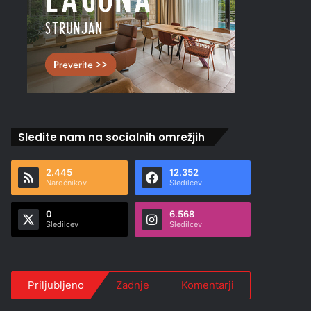
Sledite nam na socialnih omrežjih
2.445
12.352
Naročnikov
Sledilcev
0
6.568
Sledilcev
Sledilcev
Priljubljeno
Zadnje
Komentarji