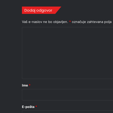
Dodaj odgovor
Vaš e-naslov ne bo objavljen.
*
označuje zahtevana polja
K
o
m
e
n
t
a
r
Ime
*
*
E-pošta
*