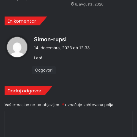
6. avgusta, 2026
En komentar
p
Simon-rupsi
r
14. decembra, 2023 ob 12:33
a
Lep!
v
i
Odgovori
:
Dodaj odgovor
Vaš e-naslov ne bo objavljen.
*
označuje zahtevana polja
K
o
m