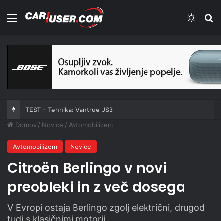
Meni
Switch
Iš
TEST - Tehnika: Vantrue JS3
Domov
/
Novice
/
Avtomobilizem
Avtomobilizem
Novice
Citroën Berlingo v novi
preobleki in z več dosega
V Evropi ostaja Berlingo zgolj električni, drugod
tudi s klasičnimi motorji.