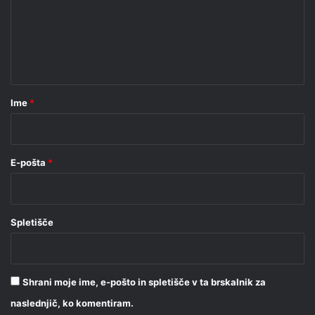
e
n
t
a
r
Ime
*
*
E-pošta
*
Spletišče
Shrani moje ime, e-pošto in spletišče v ta brskalnik za
naslednjič, ko komentiram.