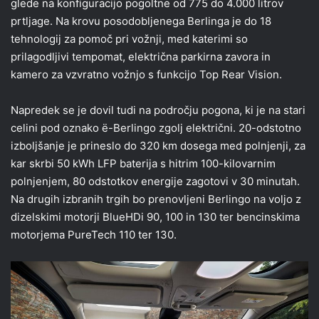
glede na konfiguracijo pogoltne od 775 do 4.000 litrov
prtljage. Na krovu posodobljenega Berlinga je do 18
tehnologij za pomoč pri vožnji, med katerimi so
prilagodljivi tempomat, električna parkirna zavora in
kamero za vzvratno vožnjo s funkcijo Top Rear Vision.
Napredek se je dovil tudi na področju pogona, ki je na stari
celini pod oznako ë-Berlingo zgolj električni. 20-odstotno
izboljšanje je prineslo do 320 km dosega med polnjenji, za
kar skrbi 50 kWh LFP baterija s hitrim 100-kilovarnim
polnjenjem, 80 odstotkov energije zagotovi v 30 minutah.
Na drugih izbranih trgih bo prenovljeni Berlingo na voljo z
dizelskimi motorji BlueHDi 90, 100 in 130 ter bencinskima
motorjema PureTech 110 ter 130.