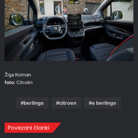
Žiga Kolman
foto:
Citroën
berlingo
citroen
e berlingo
Povezani članki