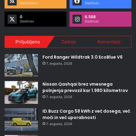
Naročnikov
Sledilcev
0
6.568
Sledilcev
Sledilcev
Priljubljeno
Zadnje
Komentarji
Ford Ranger Wildtrak 3.0 EcoBlue V6
7. avgusta, 2026
Nissan Qashqai brez vmesnega
polnjenja prevozil kar 1.980 kilometrov
7. avgusta, 2026
ID.Buzz Cargo 58 kWh z več dosega, več
moči in več uporabnosti
7. avgusta, 2026