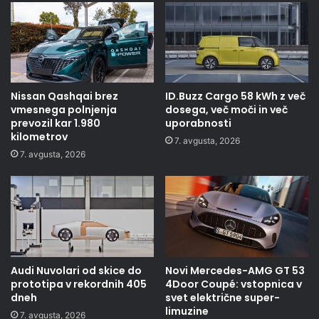
Nissan Qashqai brez
ID.Buzz Cargo 58 kWh z več
vmesnega polnjenja
dosega, več moči in več
prevozil kar 1.980
uporabnosti
kilometrov
7. avgusta, 2026
7. avgusta, 2026
Audi Nuvolari od skice do
Novi Mercedes-AMG GT 53
prototipa v rekordnih 405
4Door Coupé: vstopnica v
dneh
svet električne super-
limuzine
7. avgusta, 2026