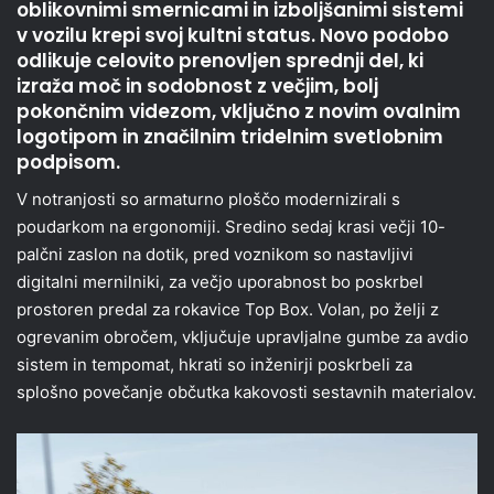
oblikovnimi smernicami in izboljšanimi sistemi
v vozilu krepi svoj kultni status. Novo podobo
odlikuje celovito prenovljen sprednji del, ki
izraža moč in sodobnost z večjim, bolj
pokončnim videzom, vključno z novim ovalnim
logotipom in značilnim tridelnim svetlobnim
podpisom.
V notranjosti so armaturno ploščo modernizirali s
poudarkom na ergonomiji. Sredino sedaj krasi večji 10-
palčni zaslon na dotik, pred voznikom so nastavljivi
digitalni mernilniki, za večjo uporabnost bo poskrbel
prostoren predal za rokavice Top Box. Volan, po želji z
ogrevanim obročem, vključuje upravljalne gumbe za avdio
sistem in tempomat, hkrati so inženirji poskrbeli za
splošno povečanje občutka kakovosti sestavnih materialov.