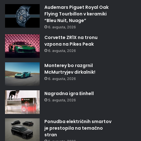
Audemars Piguet Royal Oak
Flying Tourbillon v keramiki
“Bleu Nuit, Nuage”
6. avgusta, 2026
Corvette ZR1X na tronu
vzpona na Pikes Peak
6. avgusta, 2026
Monterey bo razgrnil
McMurtryjev dirkalnik!
6. avgusta, 2026
Nagradna igra Einhell
5. avgusta, 2026
Ponudba električnih smartov
je prestopila na temačno
stran