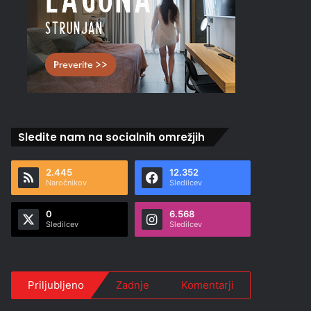
Sledite nam na socialnih omrežjih
2.445
12.352
Naročnikov
Sledilcev
0
6.568
Sledilcev
Sledilcev
Priljubljeno
Zadnje
Komentarji