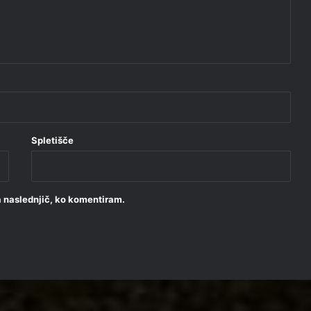
Spletišče
za naslednjič, ko komentiram.