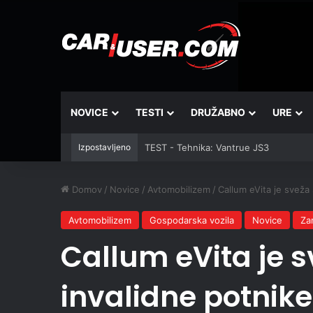
NOVICE
TESTI
DRUŽABNO
URE
Izpostavljeno
TEST - Tehnika: Vantrue JS3
Domov
/
Novice
/
Avtomobilizem
/
Callum eVita je sveža 
Avtomobilizem
Gospodarska vozila
Novice
Za
Callum eVita je s
invalidne potnike