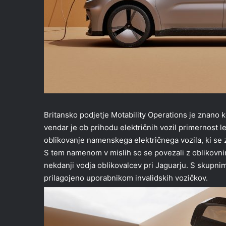
Britansko podjetje Motability Operations je znano k
vendar je ob prihodu električnih vozil primernost le-
oblikovanje namenskega električnega vozila, ki s
S tem namenom v mislih so se povezali z oblikovnim
nekdanji vodja oblikovalcev pri Jaguarju. S skupnim
prilagojeno uporabnikom invalidskih vozičkov.