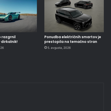
 razgrnil
Ponudba električnih smartov je
dirkalnik!
prestopila na temačno stran
026
5. avgusta, 2026