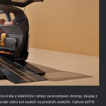
ažna vrata z električno rampo za enostaven dostop, skupaj z
 enaki višini kot sedeči na prednjih sedežih. Callum eVITA