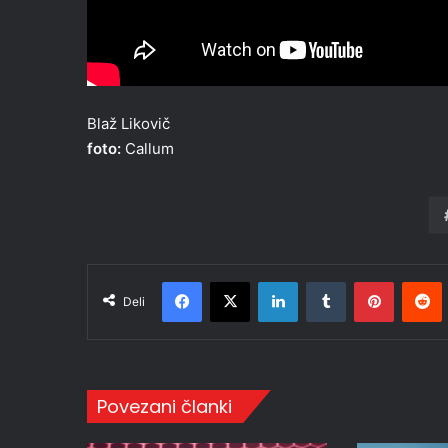
Blaž Likovič
foto:
Callum
Facebook
X
LinkedIn
Tumblr
Pinteres
R
Deli
Povezani članki