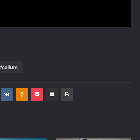
callum
t
eddit
VKontakte
Odnoklassniki
Pocket
Deli po epošti
Natisni