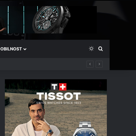
Switch skin
Išči
OBILNOST