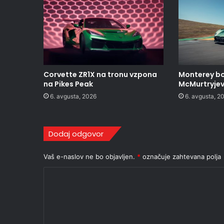
Corvette ZR1X na tronu vzpona
Monterey bo
na Pikes Peak
McMurtryjev 
6. avgusta, 2026
6. avgusta, 2
Dodaj odgovor
Vaš e-naslov ne bo objavljen.
*
označuje zahtevana polja
K
o
m
e