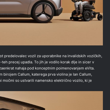
ot predelovalec vozil za uporabnike na invalidskih vozičkih,
teh precej upadla. To jih je vodilo korak dlje in sicer v
e zaenkrat nahaja pod konceptnim poimenovanjem eVita.
 birojem Callum, katerega prva violina je Ian Callum,
i močmi so ustvarili namensko električno vozilo, ki je