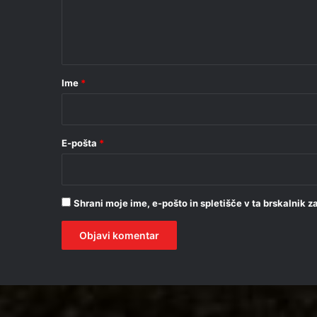
n
t
a
r
Ime
*
*
E-pošta
*
Shrani moje ime, e-pošto in spletišče v ta brskalnik 