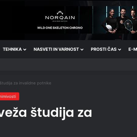
TEHNIKA
NASVETI IN VARNOST
PROSTI ČAS
E-M
študija za invalidne potnike
nimivosti
veža študija za