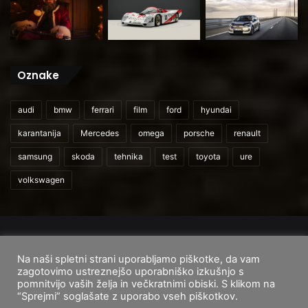
Oznake
audi
bmw
ferrari
film
ford
hyundai
karantanija
Mercedes
omega
porsche
renault
samsung
skoda
tehnika
test
toyota
ure
volkswagen
© 2026
CarAndUser.com
Na naši spletni strani uporabljamo piškotke, da vam
Domov
O nas
Cenik storitev
Pogoji uporabe
zagotovimo ustreznejšo uporabniško izkušnjo s
pomnitvijo vaših želja in večkratnimi obiski. S klikom na
Facebook
Instagram
TikTok
“Sprejmi” soglašate z uporabo vseh piškotkov.