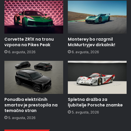
Corvette ZR1X na tronu
Monterey bo razgrnil
vzpona na Pikes Peak
McMurtryjev dirkalnik!
6. avgusta, 2026
6. avgusta, 2026
Ponudba električnih
Spletna dražba za
smartov je prestopila na
ljubitelje Porsche znamke
temačno stran
5. avgusta, 2026
5. avgusta, 2026