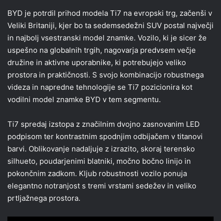
BYD je potrdil prihod modela Ti7 na evropski trg, začenši v
Veliki Britaniji, kjer bo ta sedemsedežni SUV postal največji
in najbolj vsestranski model znamke. Vozilo, ki je sicer že
uspešno na globalnih trgih, nagovarja predvsem večje
družine in aktivne uporabnike, ki potrebujejo veliko
prostora in praktičnosti. S svojo kombinacijo robustnega
videza in napredne tehnologije se Ti7 pozicionira kot
vodilni model znamke BYD v tem segmentu.
Ti7 spredaj izstopa z značilnim dvojno zasnovanim LED
podpisom ter kontrastnim spodnjim odbijačem v titanovi
barvi. Oblikovanje nadaljuje z izrazito, skoraj terensko
silhueto, poudarjenimi blatniki, močno bočno linijo in
pokončnim zadkom. Kljub robustnosti vozilo ponuja
elegantno notranjost s tremi vrstami sedežev in veliko
prtljažnega prostora.