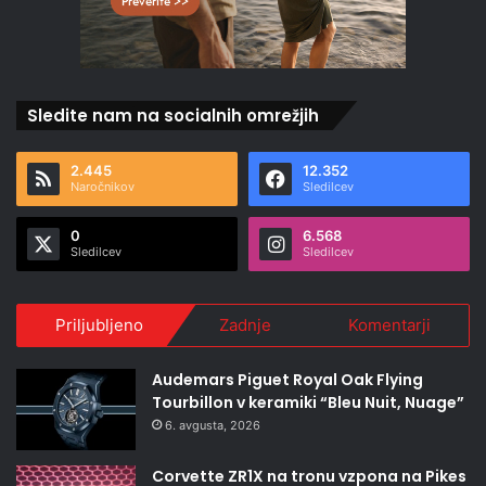
Sledite nam na socialnih omrežjih
2.445
12.352
Naročnikov
Sledilcev
0
6.568
Sledilcev
Sledilcev
Priljubljeno
Zadnje
Komentarji
Audemars Piguet Royal Oak Flying
Tourbillon v keramiki “Bleu Nuit, Nuage”
6. avgusta, 2026
Corvette ZR1X na tronu vzpona na Pikes