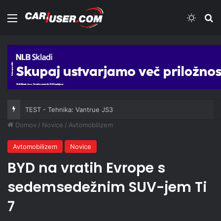
Meni
Switch
Iš
TEST - Tehnika: Vantrue JS3
Domov
/
Novice
/
Avtomobilizem
Avtomobilizem
Novice
BYD na vratih Evrope s
sedemsedežnim SUV-jem Ti
7