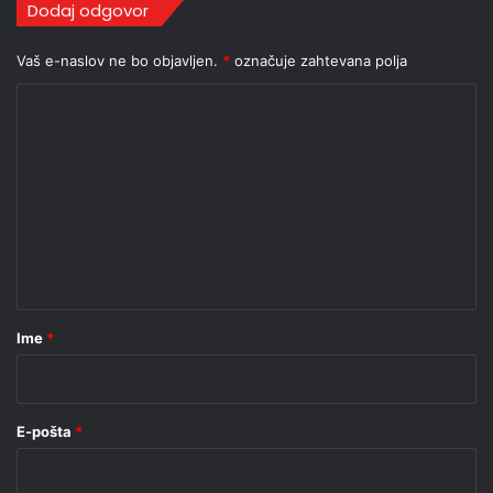
Dodaj odgovor
Vaš e-naslov ne bo objavljen.
*
označuje zahtevana polja
K
o
m
e
n
t
a
r
Ime
*
*
E-pošta
*