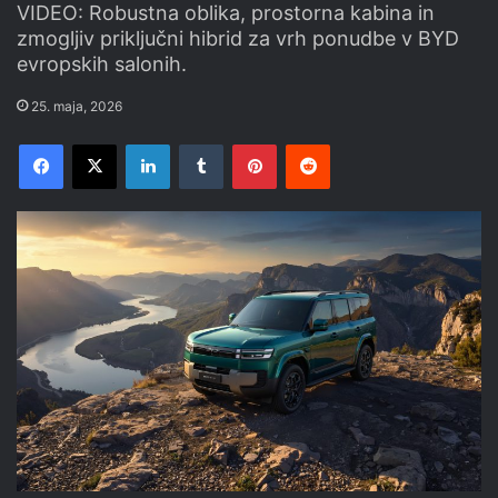
VIDEO: Robustna oblika, prostorna kabina in
zmogljiv priključni hibrid za vrh ponudbe v BYD
evropskih salonih.
25. maja, 2026
Facebook
X
LinkedIn
Tumblr
Pinterest
Reddit