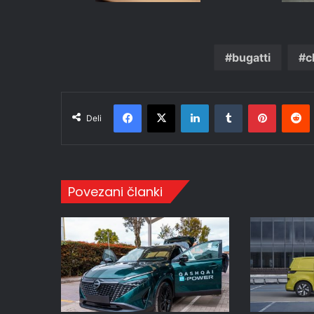
bugatti
c
Facebook
X
LinkedIn
Tumblr
Pinteres
R
Deli
Povezani članki