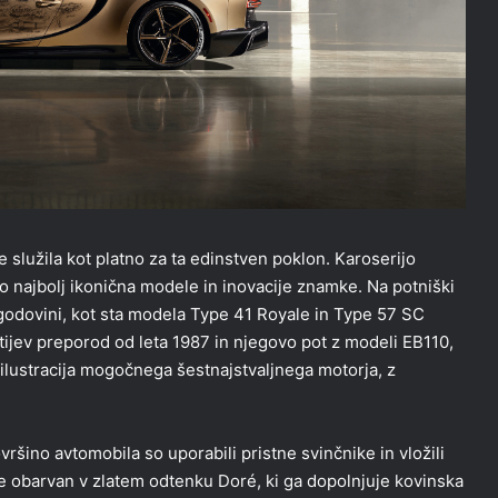
služila kot platno za ta edinstven poklon. Karoserijo
jo najbolj ikonična modele in inovacije znamke. Na potniški
v zgodovini, kot sta modela Type 41 Royale in Type 57 SC
ttijev preporod od leta 1987 in njegovo pot z modeli EB110,
 ilustracija mogočnega šestnajstvaljnega motorja, z
šino avtomobila so uporabili pristne svinčnike in vložili
ke obarvan v zlatem odtenku Doré, ki ga dopolnjuje kovinska