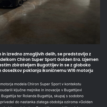
h in izredno zmogljivih delih, se predstavlja z
zdelkom Chiron Super Sport Golden Era. Izjemen
estim zbirateljem Bugattijev in se z globoko
kih dosežkov poklanja ikoničnemu W16 motorju
16 motorja modela Chiron Super Sport v kontekstu
udarili ključne mejnike in inovacije v Bugattijevi
na Bugattija ter Rolanda Bugattija, skupaj s sodobno
e privedel do nastanka zlatega obdobja oziroma »Golden