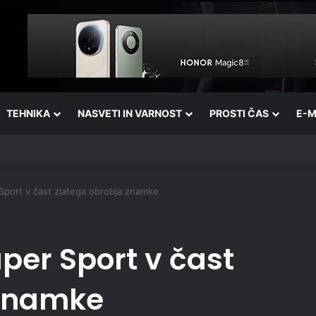
TEHNIKA
NASVETI IN VARNOST
PROSTI ČAS
E-M
Sport v čast zlatega obrobja znamke
per Sport v čast
 znamke