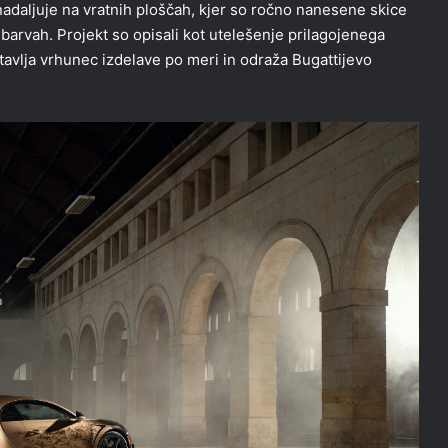
nadaljuje na vratnih ploščah, kjer so ročno nanesene skice
h barvah. Projekt so opisali kot utelešenje prilagojenega
tavlja vrhunec izdelave po meri in odraža Bugattijevo