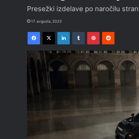
Presežki izdelave po naročilu stran
17. avgusta, 2023
Facebook
X
LinkedIn
Tumblr
Pinterest
Reddit