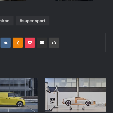
hiron
super sport
t
eddit
VKontakte
Odnoklassniki
Pocket
Deli po epošti
Natisni