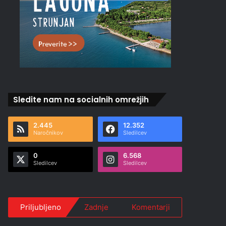
Sledite nam na socialnih omrežjih
2.445
12.352
Naročnikov
Sledilcev
0
6.568
Sledilcev
Sledilcev
Priljubljeno
Zadnje
Komentarji