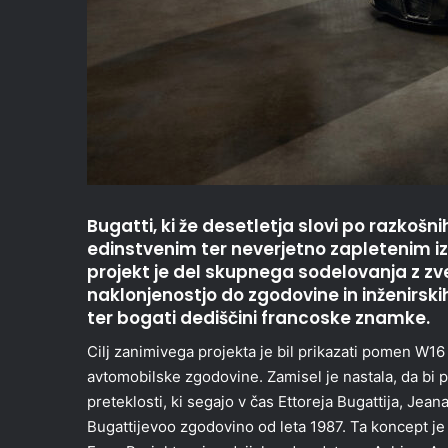
Bugatti, ki že desetletja slovi po razkošni
edinstvenim ter neverjetno zapletenim i
projekt je del skupnega sodelovanja z zv
naklonjenostjo do zgodovine in inženirs
ter bogati dediščini francoske znamke.
Cilj zanimivega projekta je bil prikazati pomen W
avtomobilske zgodovine. Zamisel je nastala, da bi po
preteklosti, ki segajo v čas Ettoreja Bugattija, Jea
Bugattijevoo zgodovino od leta 1987. Ta koncept j