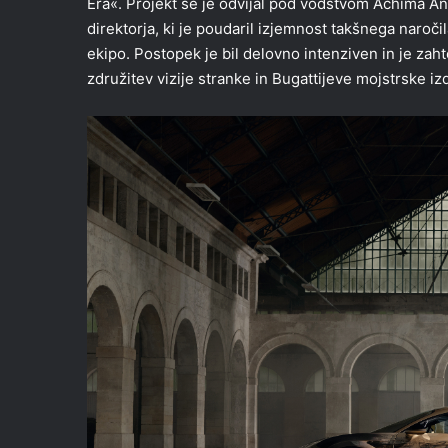
Era«. Projekt se je odvijal pod vodstvom Achima A
direktorja, ki je poudaril izjemnost takšnega naroči
ekipo. Postopek je bil delovno intenziven in je zah
združitev vizije stranke in Bugattijeve mojstrske iz