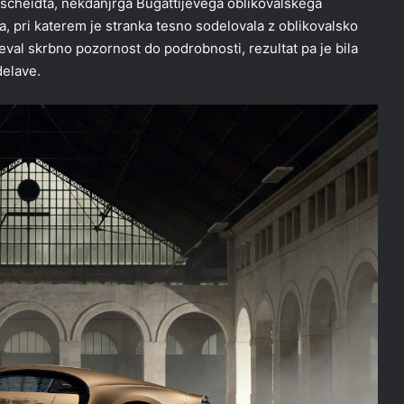
nscheidta, nekdanjrga Bugattijevega oblikovalskega
la, pri katerem je stranka tesno sodelovala z oblikovalsko
teval skrbno pozornost do podrobnosti, rezultat pa je bila
delave.