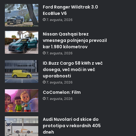
Ford Ranger Wildtrak 3.0
EcoBlue V6
7. avgusta, 2026
Nissan Qashqai brez
vmesnega polnjenja prevozil
kar 1.980 kilometrov
7. avgusta, 2026
ID.Buzz Cargo 58 kWh z več
dosega, več moči in več
uporabnosti
7. avgusta, 2026
CoComelon: Film
7. avgusta, 2026
Audi Nuvolari od skice do
prototipa v rekordnih 405
dneh