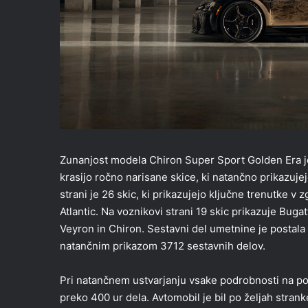
Zunanjost modela Chiron Super Sport Golden Era je 
krasijo ročno narisane skice, ki natančno prikazuje
strani je 26 skic, ki prikazujejo ključne trenutke 
Atlantic. Na voznikovi strani 19 skic prikazuje Buga
Veyron in Chiron. Sestavni del umetnine je postala
natančnim prikazom 3712 sestavnih delov.
Pri natančnem ustvarjanju vsake podrobnosti na povr
preko 400 ur dela. Avtomobil je bil po željah stran