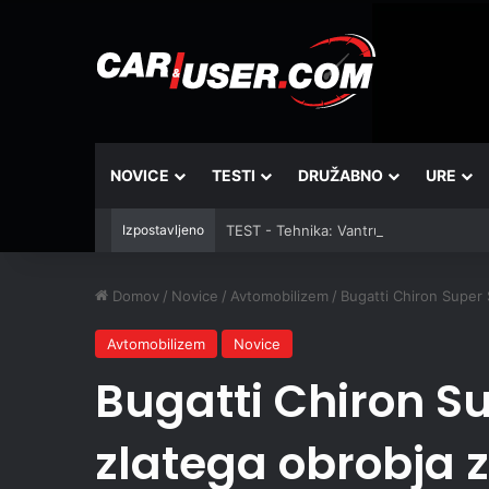
NOVICE
TESTI
DRUŽABNO
URE
Izpostavljeno
TEST - Tehnika: Vantrue JS3
Domov
/
Novice
/
Avtomobilizem
/
Bugatti Chiron Super 
Avtomobilizem
Novice
Bugatti Chiron Su
zlatega obrobja