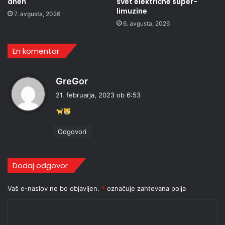
dneh
svet električne super-
limuzine
7. avgusta, 2026
6. avgusta, 2026
En komentar
p
GreGor
r
21. februarja, 2023 ob 6:53
a
v
i
Odgovori
:
Dodaj odgovor
Vaš e-naslov ne bo objavljen.
*
označuje zahtevana polja
K
o