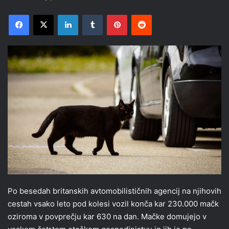
Facebook
X
LinkedIn
Tumblr
Pinterest
Reddit
Po besedah britanskih avtomobilističnih agencij na njihovih
cestah vsako leto pod kolesi vozil konča kar 230.000 mačk
oziroma v povprečju kar 630 na dan. Mačke domujejo v