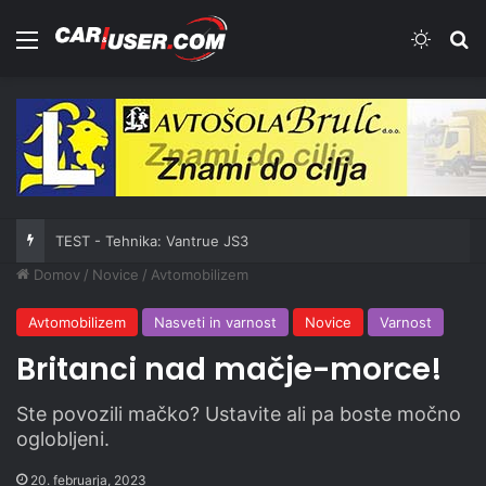
Meni
Switch
Iš
TEST - Tehnika: Vantrue JS3
Domov
/
Novice
/
Avtomobilizem
Avtomobilizem
Nasveti in varnost
Novice
Varnost
Britanci nad mačje-morce!
Ste povozili mačko? Ustavite ali pa boste močno
oglobljeni.
20. februarja, 2023