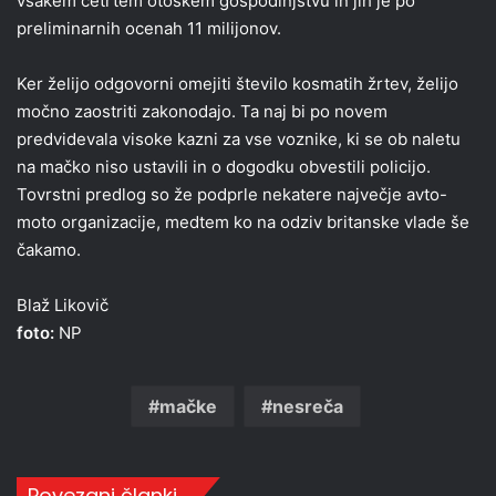
vsakem četrtem otoškem gospodinjstvu in jih je po
preliminarnih ocenah 11 milijonov.
Ker želijo odgovorni omejiti število kosmatih žrtev, želijo
močno zaostriti zakonodajo. Ta naj bi po novem
predvidevala visoke kazni za vse voznike, ki se ob naletu
na mačko niso ustavili in o dogodku obvestili policijo.
Tovrstni predlog so že podprle nekatere največje avto-
moto organizacije, medtem ko na odziv britanske vlade še
čakamo.
Blaž Likovič
foto:
NP
mačke
nesreča
Povezani članki