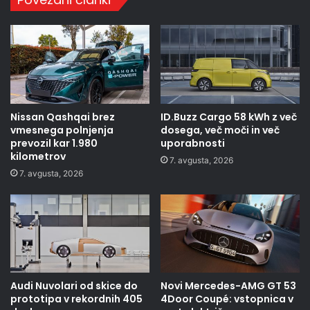
Nissan Qashqai brez
ID.Buzz Cargo 58 kWh z več
vmesnega polnjenja
dosega, več moči in več
prevozil kar 1.980
uporabnosti
kilometrov
7. avgusta, 2026
7. avgusta, 2026
Audi Nuvolari od skice do
Novi Mercedes-AMG GT 53
prototipa v rekordnih 405
4Door Coupé: vstopnica v