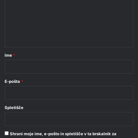
m
e
n
t
a
r
Ime
*
*
E-pošta
*
Spletišče
Shrani moje ime, e-pošto in spletišče v ta brskalnik za