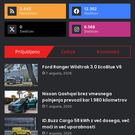
2.445
12.352
Naročnikov
Sledilcev
0
6.568
Sledilcev
Sledilcev
Priljubljeno
Zadnje
Komentarji
Ford Ranger Wildtrak 3.0 EcoBlue V6
7. avgusta, 2026
Nissan Qashqai brez vmesnega
polnjenja prevozil kar 1.980 kilometrov
7. avgusta, 2026
ID.Buzz Cargo 58 kWh z več dosega, več
moči in več uporabnosti
7. avgusta, 2026