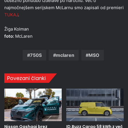
obsežno ponudbo izdelave po naročilu. Več o
najmočnejšem serijskem McLarnu smo zapisali od premieri
TUKAJ
.
Žiga Kolman
foto:
McLaren
750S
mclaren
MSO
Povezani članki
Nissan Qashqai brez
ID.Buzz Cargo 58 kWh z več