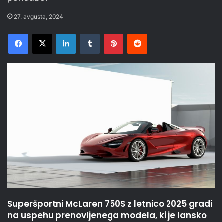
27. avgusta, 2024
Facebook
X
LinkedIn
Tumblr
Pinterest
Reddit
Superšportni McLaren 750S z letnico 2025 gradi
na uspehu prenovljenega modela, ki je lansko