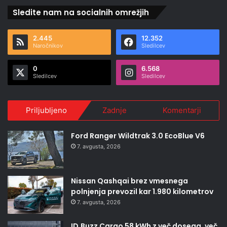
Sledite nam na socialnih omrežjih
2.445
12.352
Naročnikov
Sledilcev
0
6.568
Sledilcev
Sledilcev
Priljubljeno
Zadnje
Komentarji
Ford Ranger Wildtrak 3.0 EcoBlue V6
7. avgusta, 2026
Nissan Qashqai brez vmesnega
polnjenja prevozil kar 1.980 kilometrov
7. avgusta, 2026
ID.Buzz Cargo 58 kWh z več dosega, več