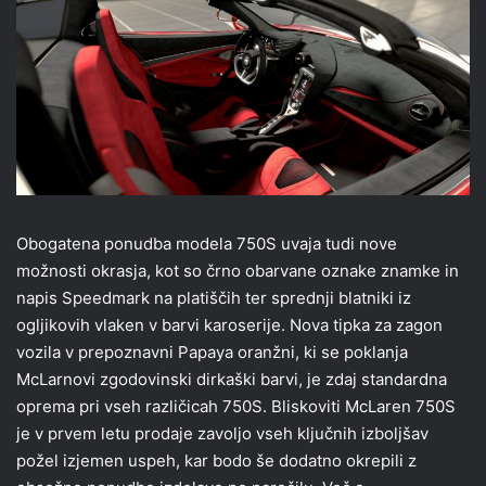
Obogatena ponudba modela 750S uvaja tudi nove
možnosti okrasja, kot so črno obarvane oznake znamke in
napis Speedmark na platiščih ter sprednji blatniki iz
ogljikovih vlaken v barvi karoserije. Nova tipka za zagon
vozila v prepoznavni Papaya oranžni, ki se poklanja
McLarnovi zgodovinski dirkaški barvi, je zdaj standardna
oprema pri vseh različicah 750S. Bliskoviti McLaren 750S
je v prvem letu prodaje zavoljo vseh ključnih izboljšav
požel izjemen uspeh, kar bodo še dodatno okrepili z