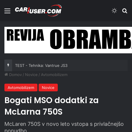
Meni
Switch
Iš
TEST - Tehnika: Vantrue JS3
Domov
/
Novice
/
Avtomobilizem
Avtomobilizem
Novice
Bogati MSO dodatki za
McLarna 750S
McLaren 750S v novo leto vstopa s privlačnejšo
ponudbo.