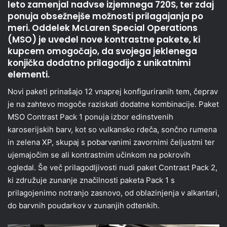
leto zamenjal nadvse izjemnega 720S, ter zdaj
ponuja obsežnejše možnosti prilagajanja po
meri. Oddelek McLaren Special Operations
(MSO) je uvedel nove kontrastne pakete, ki
kupcem omogočajo, da svojega jeklenega
konjička dodatno prilagodijo z unikatnimi
elementi.
Novi paketi prinašajo 12 vnaprej konfiguriranih tem, čeprav
je na zahtevo mogoče raziskati dodatne kombinacije. Paket
MSO Contrast Pack 1 ponuja izbor edinstvenih
karoserijskih barv, kot so vulkansko rdeča, sončno rumena
in zelena XP, skupaj s pobarvanimi zavornimi čeljustmi ter
ujemajočim se ali kontrastnim učinkom na pokrovih
ogledal. Še več prilagodljivosti nudi paket Contrast Pack 2,
ki združuje zunanje značilnosti paketa Pack 1 s
prilagojenimo notranjo zasnovo, od oblazinjenja v alkantari,
do barvnih poudarkov v zunanjih odtenkih.