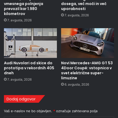
vmesnega polnjenja
dosega, več moči in več
prevozil kar 1.980
uporabnosti
kilometrov
7. avgusta, 2026
7. avgusta, 2026
Audi Nuvolari od skice do
Novi Mercedes-AMG GT 53
prototipa v rekordnih 405
4Door Coupé: vstopnica v
dneh
svet električne super-
limuzine
7. avgusta, 2026
6. avgusta, 2026
Dodaj odgovor
Vaš e-naslov ne bo objavljen.
*
označuje zahtevana polja