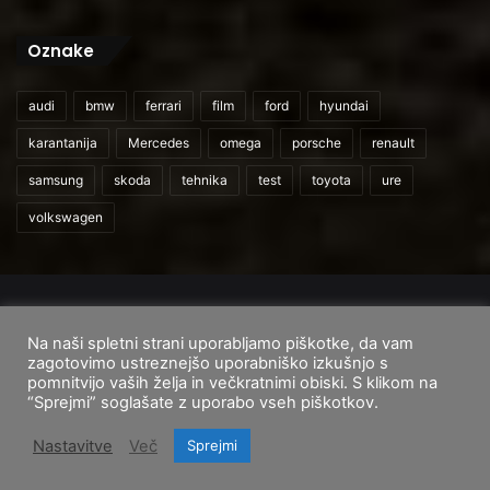
Oznake
audi
bmw
ferrari
film
ford
hyundai
karantanija
Mercedes
omega
porsche
renault
samsung
skoda
tehnika
test
toyota
ure
volkswagen
© 2026
CarAndUser.com
Na naši spletni strani uporabljamo piškotke, da vam
Domov
O nas
Cenik storitev
Pogoji uporabe
zagotovimo ustreznejšo uporabniško izkušnjo s
pomnitvijo vaših želja in večkratnimi obiski. S klikom na
Facebook
Instagram
TikTok
“Sprejmi” soglašate z uporabo vseh piškotkov.
Nastavitve
Več
Sprejmi