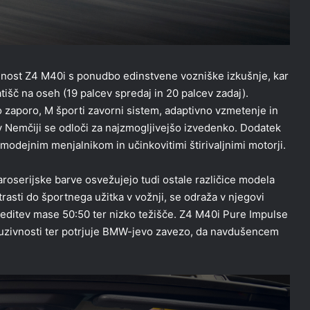
jenost Z4 M40i s ponudbo edinstvene vozniške izkušnje, kar
atišč na oseh (19 palcev spredaj in 20 palcev zadaj).
 zaporo, M športi zavorni sistem, adaptivno vzmetenje in
 v Nemčiji se odloči za najzmogljivejšo izvedenko. Dodatek
modejnim menjalnikom in učinkovitimi štirivaljnimi motorji.
roserijske barve osvežujejo tudi ostale različice modela
rasti do športnega užitka v vožnji, se odraža v njegovi
oreditev mase 50:50 ter nizko težišče. Z4 M40i Pure Impulse
kluzivnosti ter potrjuje BMW-jevo zavezo, da navdušencem