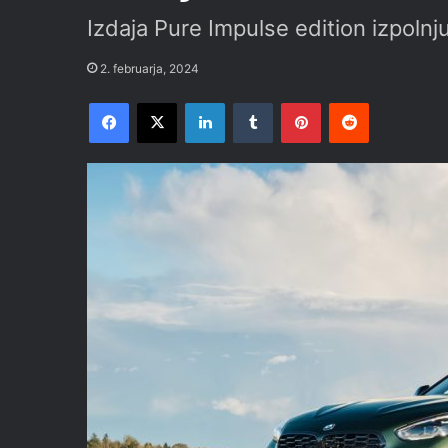
Izdaja Pure Impulse edition izpolnj
2. februarja, 2024
Facebook
X
LinkedIn
Tumblr
Pinterest
Reddit