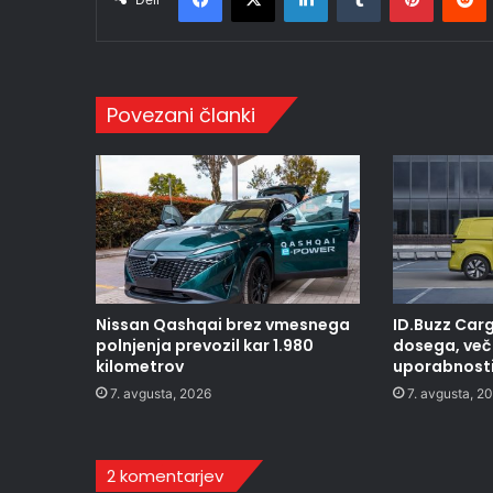
Povezani članki
Nissan Qashqai brez vmesnega
ID.Buzz Carg
polnjenja prevozil kar 1.980
dosega, več 
kilometrov
uporabnost
7. avgusta, 2026
7. avgusta, 2
2 komentarjev