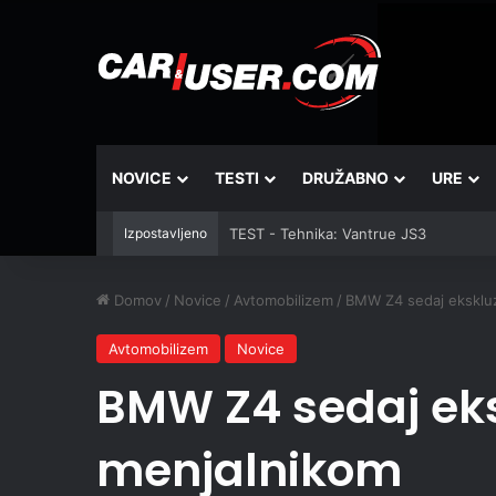
NOVICE
TESTI
DRUŽABNO
URE
Izpostavljeno
TEST - Tehnika: Vantrue JS3
Domov
/
Novice
/
Avtomobilizem
/
BMW Z4 sedaj ekskluz
Avtomobilizem
Novice
BMW Z4 sedaj eks
menjalnikom