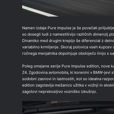
Namen izdaje Pure Impulse je še povečati priljubl
so dosegli tudi z namestitivijo različnih dimenzij pl
Dinamiko med drugim krepijo še diferencial z delno
variabilno krmiljenje. Skoraj polovica vseh kupcev
ročnega menjalnika dopolnjuje obstoječo linijo s sa
Poleg omejene serije Pure Impulse edition, nove ka
Z4. Zgodovina avtomobila, ki korenini v BMW-jevi st
sodobni zasnovi in lastnostih, kot so idealna razp
edition zagotavlja mešanico užitka v vožnji in eks
zagotovi neprekosljivo vozniško izkušnjo.