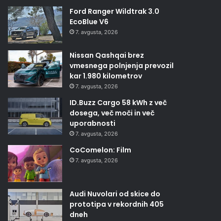
Ford Ranger Wildtrak 3.0
EcoBlue V6
7. avgusta, 2026
Nissan Qashqai brez
vmesnega polnjenja prevozil
kar 1.980 kilometrov
7. avgusta, 2026
ID.Buzz Cargo 58 kWh z več
dosega, več moči in več
uporabnosti
7. avgusta, 2026
CoComelon: Film
7. avgusta, 2026
Audi Nuvolari od skice do
prototipa v rekordnih 405
dneh