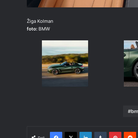
Žiga Kolman
foto:
BMW
b
Facebook
X
LinkedIn
Tumblr
Pinteres
R
Deli