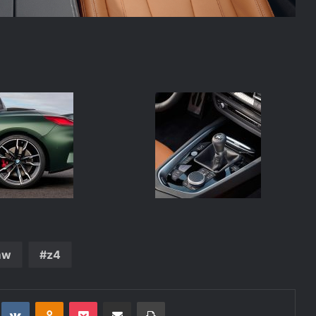
mw
z4
t
eddit
VKontakte
Odnoklassniki
Pocket
Deli po epošti
Natisni