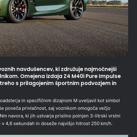
voznih navdušencev, ki združuje najmočnejši
alnikom. Omejena izdaja Z4 M40i Pure Impulse
 streho s prilagojenim športnim podvozjem in
oadsterja in specifičnim dizajnom M uveljavil kot simbol
 še poveča privlačnost, saj voznikom omogoča večjo
navora, ki jih ustvarja prisilno polnjen 3-litrski vrstni
e v 4,6 sekundah in doseže najvišjo hitrost 250 km/h.