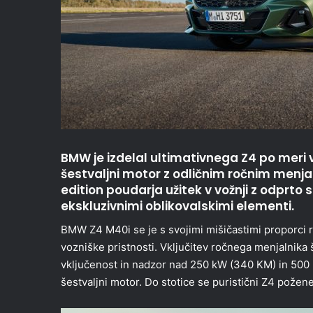
BMW je izdelal ultimativnega Z4 po meri 
šestvaljni motor z odličnim ročnim menj
edition poudarja užitek v vožnji z odprto
ekskluzivnimi oblikovalskimi elementi.
BMW Z4 M40i se je s svojimi mišičastimi proporci r
vozniške pristnosti. Vključitev ročnega menjalnika
vključenost in nadzor nad 250 kW (340 KM) in 500 Nm 
šestvaljni motor. Do stotice se puristični Z4 požen