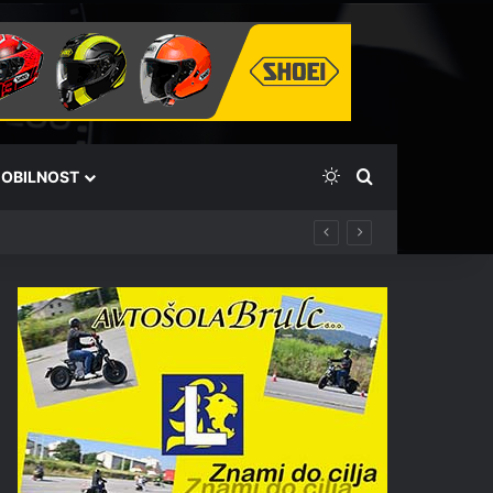
Switch skin
Išči
OBILNOST