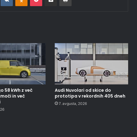
o 58 kWh z več
Audi Nuvolari od skice do
moči in več
prototipa v rekordnih 405 dneh
i
7. avgusta, 2026
026