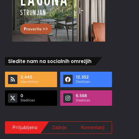
Sledite nam na socialnih omrežjih
2.445
12.352
Naročnikov
Sledilcev
0
6.568
Sledilcev
Sledilcev
Priljubljeno
Zadnje
Komentarji