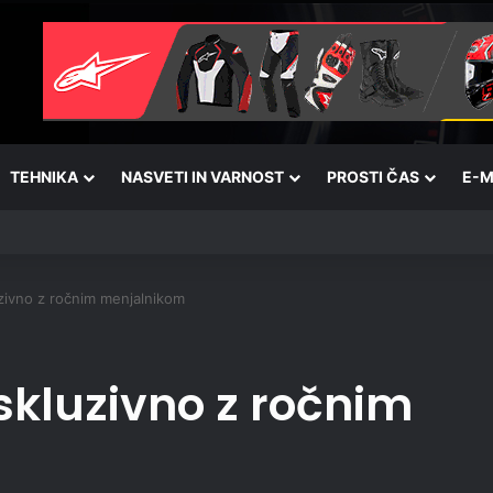
TEHNIKA
NASVETI IN VARNOST
PROSTI ČAS
E-M
ivno z ročnim menjalnikom
kluzivno z ročnim