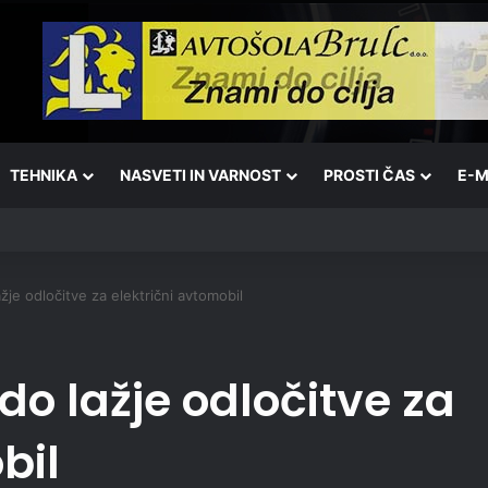
TEHNIKA
NASVETI IN VARNOST
PROSTI ČAS
E-M
žje odločitve za električni avtomobil
do lažje odločitve za
bil