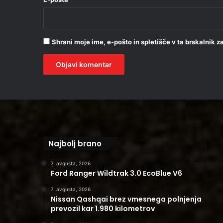
Shrani moje ime, e-pošto in spletišče v ta brskalnik 
Najbolj brano
7. avgusta, 2026
Ford Ranger Wildtrak 3.0 EcoBlue V6
7. avgusta, 2026
Nissan Qashqai brez vmesnega polnjenja
prevozil kar 1.980 kilometrov