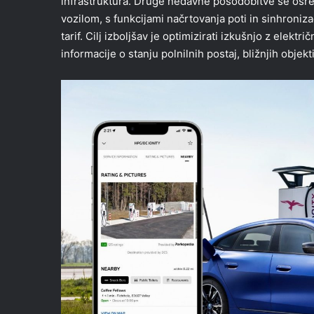
infrastruktura. Druge nedavne posodobitve se osr
vozilom, s funkcijami načrtovanja poti in sinhroniza
tarif. Cilj izboljšav je optimizirati izkušnjo z elekt
informacije o stanju polnilnih postaj, bližnjih objekt