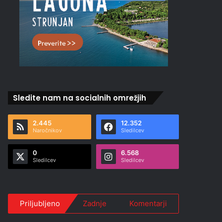
Sledite nam na socialnih omrežjih
2.445
12.352
Naročnikov
Sledilcev
0
6.568
Sledilcev
Sledilcev
Priljubljeno
Zadnje
Komentarji