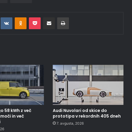
t
eddit
VKontakte
Odnoklassniki
Pocket
Deli po epošti
Natisni
o 58 kWh z več
Audi Nuvolari od skice do
moči in več
prototipa v rekordnih 405 dneh
i
7. avgusta, 2026
026