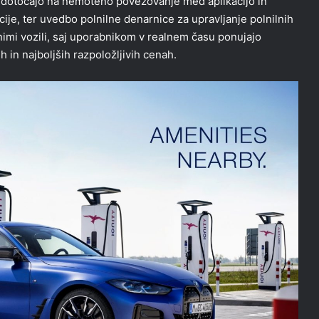
edotočajo na nemoteno povezovanje med aplikacijo in
cije, ter uvedbo polnilne denarnice za upravljanje polnilnih
ričnimi vozili, saj uporabnikom v realnem času ponujajo
ih in najboljših razpoložljivih cenah.