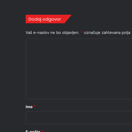
Dodaj odgovor
Vaš e-naslov ne bo objavljen.
*
označuje zahtevana polja
K
o
m
e
n
t
a
r
Ime
*
*
E-pošta
*