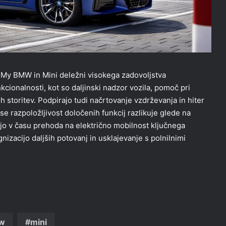
ji My BMW in Mini deležni visokega zadovoljstva
kcionalnosti, kot so daljinski nadzor vozila, pomoč pri
nih storitev. Podpirajo tudi načrtovanje vzdrževanja in hiter
e razpoložljivost določenih funkcij razlikuje glede na
ajo v času prehoda na električno mobilnost ključnega
izacijo daljših potovanj in usklajevanje s polnilnimi
w
mini