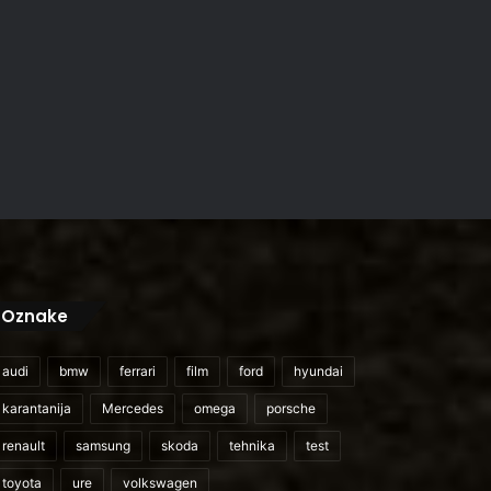
Oznake
audi
bmw
ferrari
film
ford
hyundai
karantanija
Mercedes
omega
porsche
renault
samsung
skoda
tehnika
test
toyota
ure
volkswagen