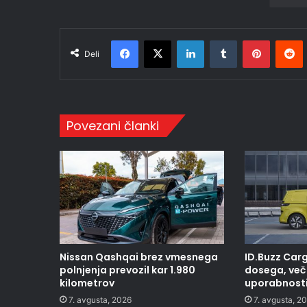
Facebook
X
LinkedIn
Tumblr
Pinteres
R
Deli
Povezani članki
Nissan Qashqai brez vmesnega
ID.Buzz Carg
polnjenja prevozil kar 1.980
dosega, več 
kilometrov
uporabnost
7. avgusta, 2026
7. avgusta, 2