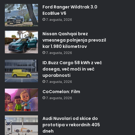
Ford Ranger Wildtrak 3.0
EcoBlue V6
7. avgusta, 2026
Nissan Qashqai brez
vmesnega polnjenja prevozil
kar 1.980 kilometrov
7. avgusta, 2026
ID.Buzz Cargo 58 kWh z več
dosega, več moči in več
uporabnosti
7. avgusta, 2026
CoComelon: Film
7. avgusta, 2026
Audi Nuvolari od skice do
prototipa v rekordnih 405
dneh