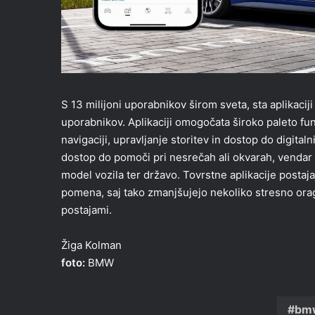
S 13 milijoni uporabnikov širom sveta, sta aplikaci
uporabnikov. Aplikaciji omogočata široko paleto fun
navigaciji, upravljanje storitev in dostop do digital
dostop do pomoči pri nesrečah ali okvarah, vendar s
model vozila ter državo. Tovrstne aplikacije postaj
pomena, saj tako zmanjšujejo nekoliko stresno oragn
postajami.
Žiga Kolman
foto:
BMW
bm