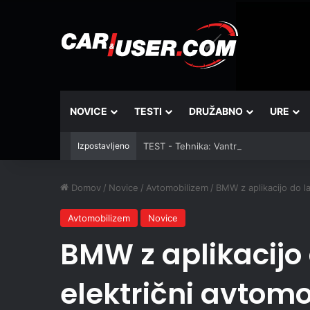
NOVICE
TESTI
DRUŽABNO
URE
Izpostavljeno
TEST - Tehnika: Vantrue JS3
Domov
/
Novice
/
Avtomobilizem
/
BMW z aplikacijo do la
Avtomobilizem
Novice
BMW z aplikacijo 
električni avtomo