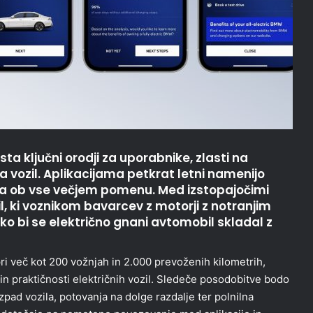
sta ključni orodji za uporabnike, zlasti na
ja vozil. Aplikacijama petkrat letni namenijo
eta ob vse večjem pomenu. Med izstopajočimi
il, ki voznikom bavarcev z motorji z notranjim
o bi se električno gnani avtomobil skladal z
pri več kot 200 vožnjah in 2.000 prevoženih kilometrih,
in praktičnosti električnih vozil. Sledeče posodobitve bodo
izpad vozila, potovanja na dolge razdalje ter polnilna