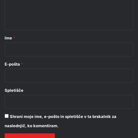
n
t
a
r
Ime
*
*
E-pošta
*
Spletišče
Shrani moje ime, e-pošto in spletišče v ta brskalnik za
naslednjič, ko komentiram.