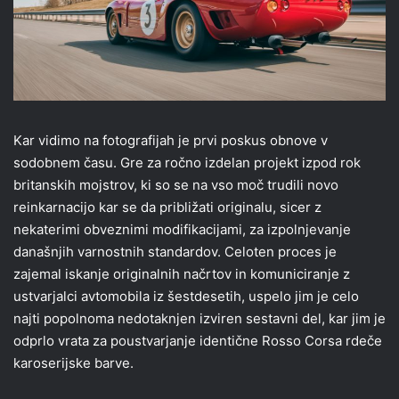
Kar vidimo na fotografijah je prvi poskus obnove v
sodobnem času. Gre za ročno izdelan projekt izpod rok
britanskih mojstrov, ki so se na vso moč trudili novo
reinkarnacijo kar se da približati originalu, sicer z
nekaterimi obveznimi modifikacijami, za izpolnjevanje
današnjih varnostnih standardov. Celoten proces je
zajemal iskanje originalnih načrtov in komuniciranje z
ustvarjalci avtomobila iz šestdesetih, uspelo jim je celo
najti popolnoma nedotaknjen izviren sestavni del, kar jim je
odprlo vrata za poustvarjanje identične Rosso Corsa rdeče
karoserijske barve.