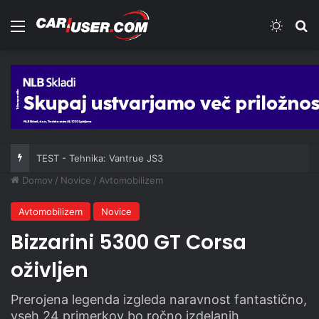
Meni
Switch
Iš
TEST - Tehnika: Vantrue JS3
Domov
/
Novice
/
Avtomobilizem
Avtomobilizem
Novice
Bizzarini 5300 GT Corsa
oživljen
Prerojena legenda izgleda naravnost fantastično,
vseh 24 primerkov bo ročno izdelanih.