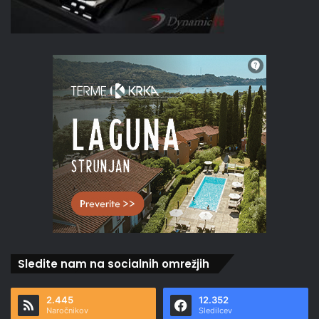
Sledite nam na socialnih omrežjih
2.445
12.352
Naročnikov
Sledilcev