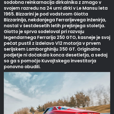
sodobna reinkarnacija dirkalnika z zmago v
svojem razredu na 24 urni dirki v Le Mansu leta
1965. Bizzarini je pod vodstvom Giotta
Bizzarinija, nekdanjega Ferrarijevega inženirja,
nastal v šestdesetih letih prejšnjega stoletja.
Giotto je sprva sodeloval pri razvoju
legendarnega Ferrarija 250 GTO, kasneje je svoj
pečat pustil z izdelavo V12 motorja v prvem
serijskem Lamborghiniju 350 GT. Originalno
podjetje ni dočakalo konca desetletja, a sedaj
so ga s pomočjo Kuvajtskega investitorja
ponovno obudili.