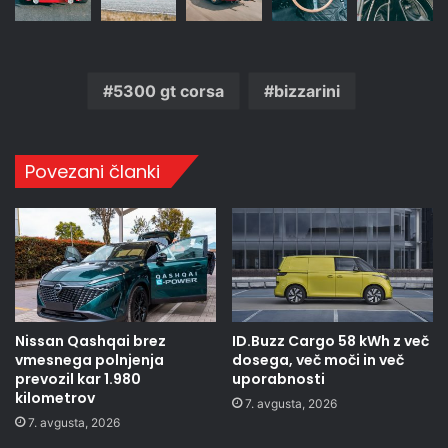
5300 gt corsa
bizzarini
Povezani članki
Nissan Qashqai brez
ID.Buzz Cargo 58 kWh z več
vmesnega polnjenja
dosega, več moči in več
prevozil kar 1.980
uporabnosti
kilometrov
7. avgusta, 2026
7. avgusta, 2026