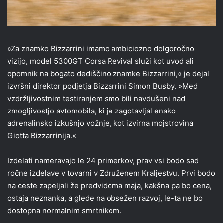
»Za znamko Bizzarrini imamo ambiciozno dolgoročno
vizijo, model 5300GT Corsa Revival služi kot uvod ali
opomnik na bogato dediščino znamke Bizzarrini,« je dejal
izvršni direktor podjetja Bizzarrini Simon Busby. »Med
vzdržljivostnim testiranjem smo bili navdušeni nad
zmogljivostjo avtomobila, ki je zagotavljal enako
adrenalinsko izkušnjo vožnje, kot izvirna mojstrovina
Giotta Bizzarrinija.«
Izdelati nameravajo le 24 primerkov, prav vsi bodo sad
ročne izdelave v tovarni v Združenem Kraljestvu. Prvi bodo
na ceste zapeljali že predvidoma maja, kakšna pa bo cena,
ostaja neznanka, a glede na obsežen razvoj, le-ta ne bo
dostopna normalnim smrtnikom.