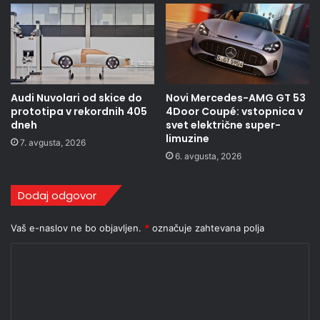
Audi Nuvolari od skice do
Novi Mercedes-AMG GT 53
prototipa v rekordnih 405
4Door Coupé: vstopnica v
dneh
svet električne super-
limuzine
7. avgusta, 2026
6. avgusta, 2026
Dodaj odgovor
Vaš e-naslov ne bo objavljen.
*
označuje zahtevana polja
K
o
m
e