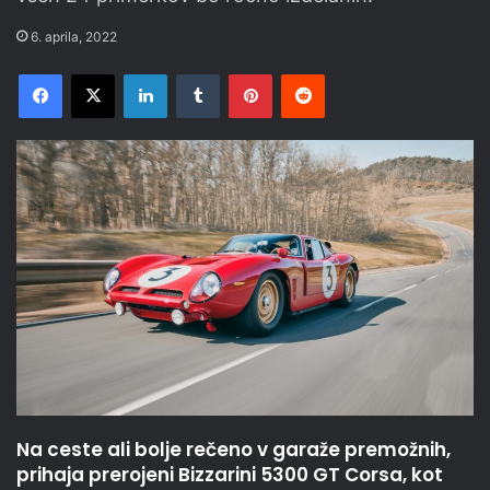
6. aprila, 2022
Facebook
X
LinkedIn
Tumblr
Pinterest
Reddit
Na ceste ali bolje rečeno v garaže premožnih,
prihaja prerojeni Bizzarini 5300 GT Corsa, kot