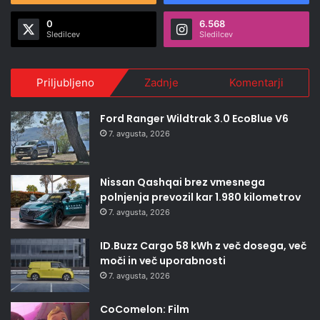
0
6.568
Sledilcev
Sledilcev
Priljubljeno
Zadnje
Komentarji
Ford Ranger Wildtrak 3.0 EcoBlue V6
7. avgusta, 2026
Nissan Qashqai brez vmesnega
polnjenja prevozil kar 1.980 kilometrov
7. avgusta, 2026
ID.Buzz Cargo 58 kWh z več dosega, več
moči in več uporabnosti
7. avgusta, 2026
CoComelon: Film