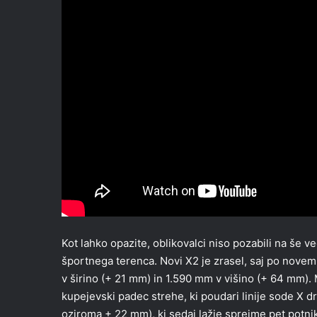
Kot lahko opazite, oblikovalci niso pozabili na še v
športnega terenca. Novi X2 je zrasel, saj po nove
v širino (+ 21 mm) in 1.590 mm v višino (+ 64 mm). 
kupejevski padec strehe, ki poudari linije sode X d
oziroma + 22 mm), ki sedaj lažje sprejme pet potni