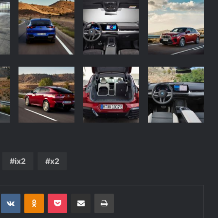
ix2
x2
t
eddit
VKontakte
Odnoklassniki
Pocket
Deli po epošti
Natisni