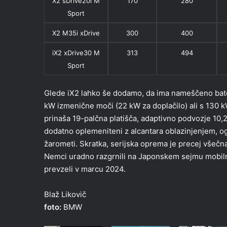
X2 sDrive20i M
170
280
Sport
X2 M35i xDrive
300
400
iX2 xDrive30 M
313
494
Sport
Glede iX2 lahko še dodamo, da ima nameščeno bateri
kW izmenične moči (22 kW za doplačilo) ali s 130
prinaša 19-palčna platišča, adaptivno podvozje 10,2
dodatno oplemeniteni z alcantara oblazinjenjem, o
žarometi. Skratka, serijska oprema je precej všeč
Nemci uradno razgrnili na Japonskem sejmu mobilno
prevzeli v marcu 2024.
Blaž Likovič
foto:
BMW