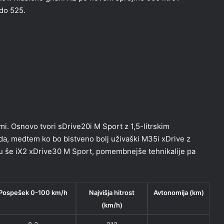
 do 525.
i. Osnovo tvori sDrive20i M Sport z 1,5-litrskim
da, medtem ko bo bistveno bolj uživaški M35i xDrive z
je tu še iX2 xDrive30 M Sport, pomembnejše tehnikalije pa
Pospešek 0-100 km/h
Najvišja hitrost
Avtonomija (km)
(km/h)