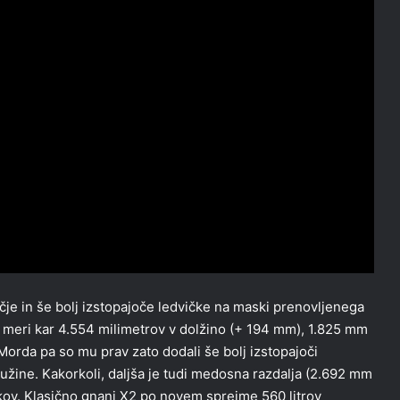
ečje in še bolj izstopajoče ledvičke na maski prenovljenega
m meri kar 4.554 milimetrov v dolžino (+ 194 mm), 1.825 mm
Morda pa so mu prav zato dodali še bolj izstopajoči
ružine. Kakorkoli, daljša je tudi medosna razdalja (2.692 mm
kov. Klasično gnani X2 po novem sprejme 560 litrov