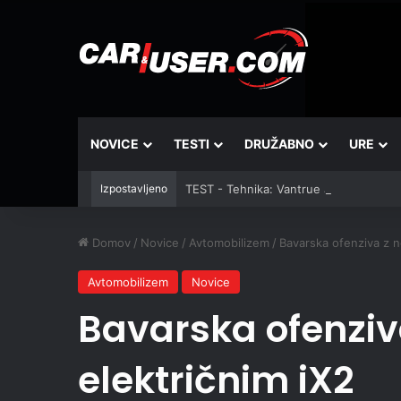
NOVICE
TESTI
DRUŽABNO
URE
Izpostavljeno
TEST - Tehnika: Vantrue JS3
Domov
/
Novice
/
Avtomobilizem
/
Bavarska ofenziva z n
Avtomobilizem
Novice
Bavarska ofenziv
električnim iX2