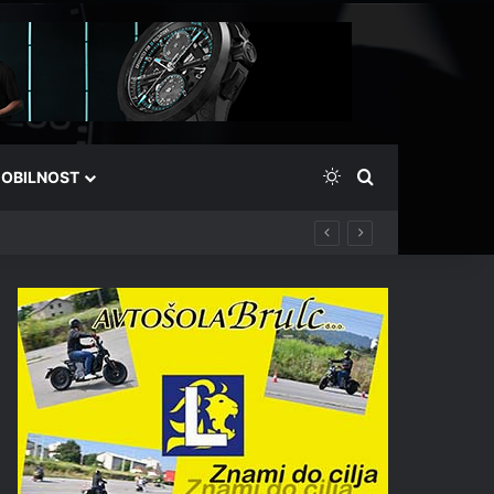
Switch skin
Išči
OBILNOST