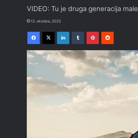
VIDEO: Tu je druga generacija mal
12. oktobra, 2023
Facebook
X
LinkedIn
Tumblr
Pinterest
Reddit