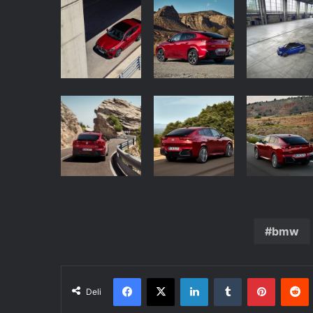
bmw
Facebook
X
LinkedIn
Tumblr
Pinteres
R
Deli