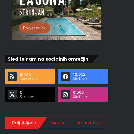
Sledite nam na socialnih omrežjih
2.445
12.352
Naročnikov
Sledilcev
0
6.568
Sledilcev
Sledilcev
Priljubljeno
Zadnje
Komentarji