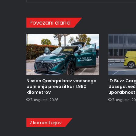
Povezani članki
Nissan Qashqai brez vmesnega
ID.Buzz Carg
polnjenja prevozil kar 1.980
dosega, več 
kilometrov
uporabnost
7. avgusta, 2026
7. avgusta, 2
2 komentarjev