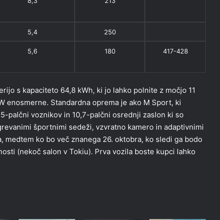
8,3
213
5,4
250
5,6
180
417-428
jo s kapaciteto 64,8 kWh, ki jo lahko polnite z močjo 11
 kW enosmerne. Standardna oprema je ako M Sport, ki
5-palčni voznikov in 10,7-palčni osrednji zaslon ki so
grevanimi športnimi sedeži, vzvratno kamero in adaptivnimi
na, medtem ko bo več znanega 26. oktobra, ko sledi ga bodo
sti (nekoč salon v Tokiu). Prva vozila boste kupci lahko