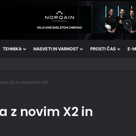
TEHNIKA
NASVETI IN VARNOST
PROSTI ČAS
E-M
ovim X2 in električnim iX2
a z novim X2 in