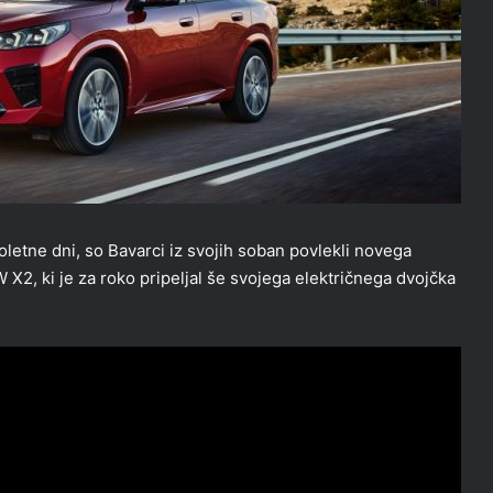
oletne dni, so Bavarci iz svojih soban povlekli novega
X2, ki je za roko pripeljal še svojega električnega dvojčka