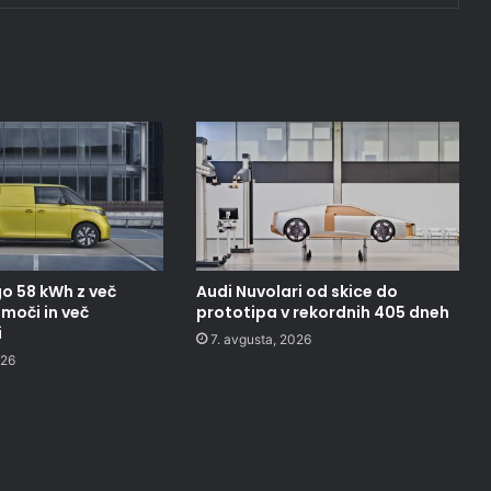
o 58 kWh z več
Audi Nuvolari od skice do
moči in več
prototipa v rekordnih 405 dneh
i
7. avgusta, 2026
026