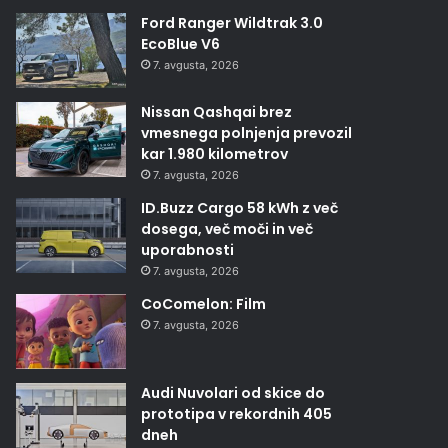
Ford Ranger Wildtrak 3.0
EcoBlue V6
7. avgusta, 2026
Nissan Qashqai brez
vmesnega polnjenja prevozil
kar 1.980 kilometrov
7. avgusta, 2026
ID.Buzz Cargo 58 kWh z več
dosega, več moči in več
uporabnosti
7. avgusta, 2026
CoComelon: Film
7. avgusta, 2026
Audi Nuvolari od skice do
prototipa v rekordnih 405
dneh