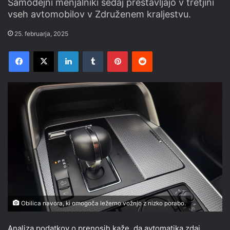
Samodejni menjalniki sedaj prestavljajo v tretjini
vseh avtomobilov v Združenem kraljestvu.
25. februarja, 2025
Facebook
X
LinkedIn
Tumblr
Pinterest
Reddit
Obilica navora, ki omogoča ležerno vožnjo z nizko porabo.
Analiza podatkov o prenosih kaže, da avtomatika zdaj