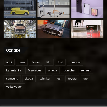
Oznake
audi
bmw
ferrari
film
ford
hyundai
karantanija
Mercedes
omega
porsche
renault
samsung
skoda
tehnika
test
toyota
ure
volkswagen