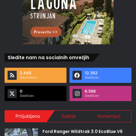
Sledite nam na socialnih omrežjih
2.445
12.352
Naročnikov
Sledilcev
0
6.568
Sledilcev
Sledilcev
Priljubljeno
Zadnje
Komentarji
Ford Ranger Wildtrak 3.0 EcoBlue V6