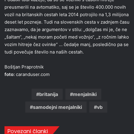
preusmerili na avtomatiko, saj se je število 400.000 novih
vozil na britanskih cestah leta 2014 potrojilo na 1,3 milijona
deset let pozneje. Tudi na slovenskih cesta v zadnjem času
zaznavamo, da je argumentov v stilu: „dolgčas mi je, če ne
„šaltam“, „nekaj moram početi med vožnjo“, „z ročnim lahko
vozim hitreje čez ovinke“ … čedalje manj, posledično pa se
tudi povečuje število na naših cestah.
Boštjan Praprotnik
foto:
caranduser.com
britanija
menjalniki
samodejni menjalniki
vb
Povezani članki