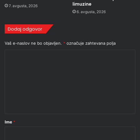
limuzine
7. avgusta, 2026
6. avgusta, 2026
Dodaj odgovor
Vaš e-naslov ne bo objavljen.
*
označuje zahtevana polja
K
o
m
e
n
t
a
r
Ime
*
*