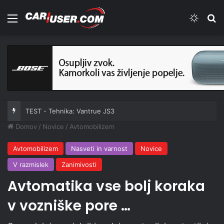
Meni
Switch
Iš
TEST - Tehnika: Vantrue JS3
Domov
/
Novice
/
Avtomobilizem
Avtomobilizem
Nasveti in varnost
Novice
V razmislek
Zanimivosti
Avtomatika vse bolj koraka
v vozniške pore …