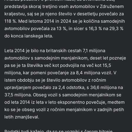
predstavlja skoraj tretjino vseh avtomobilov v Združenem
kraljestvu, saj se je njeno število v desetletju povečalo za
118 %. Med letoma 2014 in 2024 se je količina samodejnih
avtomobilov povečala za 13 %, in sicer s 16,3 % na 29,3 %
do konca lanskega leta.
Leta 2014 je bilo na britanskih cestah 7,1 milijona
avtomobilov s samodejnim menjalnikom, deset let pozneje
pa se je ta številka več kot podvojila na več kot 15,5
milijona, kar pomeni povečanje za 8,4 milijona vozil. V
istem obdobju se je število avtomobilov z ročnim
upravljanjem povečalo za 2,4 odstotka, s 36,6 milijona na
37,5 milijona. Obseg vozil s samodejnim menjalnikom se
od leta 2014 iz leta v leto eksponentno povečuje, medtem
ko se je obseg vozil z ročnim menjalnikom v zadnjih petih
letih zmanjševal.
Podatki tudi kažejo, da so se vozniki s časom hitreje