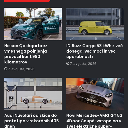
Nissan Qashqai brez
ID.Buzz Cargo 58 kWh z več
vmesnega polnjenja
dosega, več moči in več
prevozil kar 1.980
uporabnosti
kilometrov
7. avgusta, 2026
7. avgusta, 2026
Audi Nuvolari od skice do
Novi Mercedes-AMG GT 53
prototipa v rekordnih 405
4Door Coupé: vstopnica v
dneh
svet električne super-