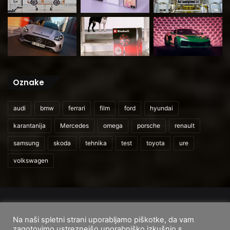
Oznake
audi
bmw
ferrari
film
ford
hyundai
karantanija
Mercedes
omega
porsche
renault
samsung
skoda
tehnika
test
toyota
ure
volkswagen
© 2026
CarAndUser.com
Na naši spletni strani uporabljamo piškotke, da vam
Domov
O nas
Cenik storitev
Pogoji uporabe
zagotovimo ustreznejšo uporabniško izkušnjo s