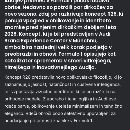
Audijev prvenec v Formuli 1 počasi dobiva
obrise. Nedavno so potrdili par dirkačev za
novo sezono, zdaj pa razkrivajo koncept R26, ki
ponuja vpogled v oblikovanje in identiteto
znamke pred njenim dirkaškim debijem leta
2026. Koncept, ki je bil predstavljen v Audi
Brand Experience Center v Münchnu,
simbolizira naslednji velik korak podjetja v
preobrazbi in obnovi. Formulo 1 opisujejo kot
katalizator sprememb v smeri vitkejšega,
hitrejšega in inovativnejšega Audija.
Koncept R26 predstavlja novo oblikovalsko filozofijo, ki jo
zaznamujejo jasnost, natančnost in čustvena inteligenca,
ter vzpostavlja vizualno identiteto, ki se bo razširila na
prihodnje modele. Z uporabo titana, ogljika in Audijeve
rdeče barve, oblikovanje uteleša minimalizem in tehnično
eleganco. Rdeči obroči bodo selektivno uporabljeni za
poudarjanje prisotnosti znamke v Formuli 1.