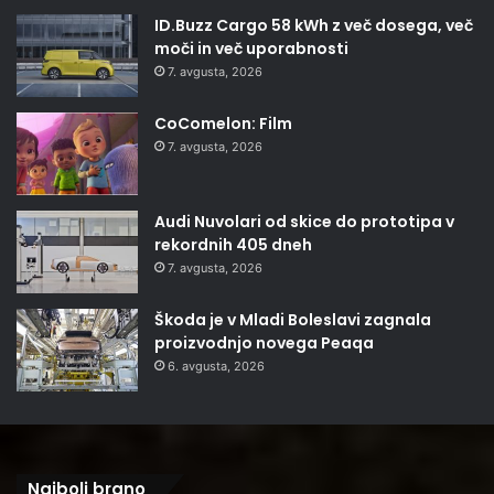
ID.Buzz Cargo 58 kWh z več dosega, več
moči in več uporabnosti
7. avgusta, 2026
CoComelon: Film
7. avgusta, 2026
Audi Nuvolari od skice do prototipa v
rekordnih 405 dneh
7. avgusta, 2026
Škoda je v Mladi Boleslavi zagnala
proizvodnjo novega Peaqa
6. avgusta, 2026
Najbolj brano