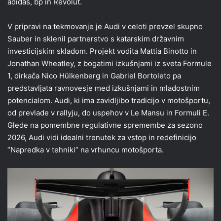
adidas, bp in Revolut.
V pripravi na tekmovanje je Audi v celoti prevzel skupno
Sauber in sklenil partnerstvo s katarskim državnim
investicijskim skladom. Projekt vodita Mattia Binotto in
Jonathan Wheatley, z bogatimi izkušnjami iz sveta Formule
1, dirkača Nico Hülkenberg in Gabriel Bortoleto pa
predstavljata ravnovesje med izkušnjami in mladostnim
potencialom. Audi, ki ima zavidljibo tradicijo v motošportu,
od prevlade v rallyju, do uspehov v Le Mansu in Formuli E.
Glede na pomembne regulativne spremembe za sezono
2026, Audi vidi idealni trenutek za vstop in redefinicijo
“Napredka v tehniki” na vrhuncu motošporta.