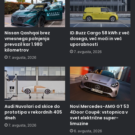
Nissan Qashqai brez
ID.Buzz Cargo 58 kWh z več
vmesnega polnjenja
dosega, več moči in več
prevozil kar 1.980
uporabnosti
kilometrov
7. avgusta, 2026
7. avgusta, 2026
Audi Nuvolari od skice do
Novi Mercedes-AMG GT 53
prototipa v rekordnih 405
4Door Coupé: vstopnica v
dneh
svet električne super-
limuzine
7. avgusta, 2026
6. avgusta, 2026