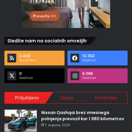
Sledite nam na socialnih omrežjih
2.445
12.352
Naročnikov
Sledilcev
0
6.568
Sledilcev
Sledilcev
Priljubljeno
Zadnje
Komentarji
Nissan Qashqai brez vmesnega
polnjenja prevozil kar 1.980 kilometrov
7. avgusta, 2026