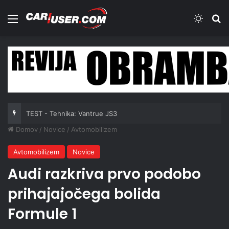
Meni
Switch
Iš
TEST - Tehnika: Vantrue JS3
Domov
/
Novice
/
Avtomobilizem
Avtomobilizem
Novice
Audi razkriva prvo podobo
prihajajočega bolida
Formule 1