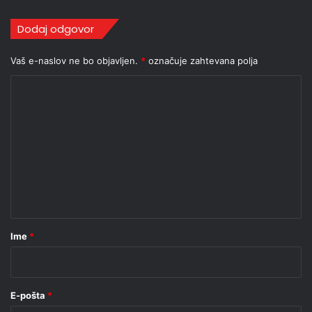
Dodaj odgovor
Vaš e-naslov ne bo objavljen.
*
označuje zahtevana polja
K
o
m
e
n
t
a
r
Ime
*
*
E-pošta
*