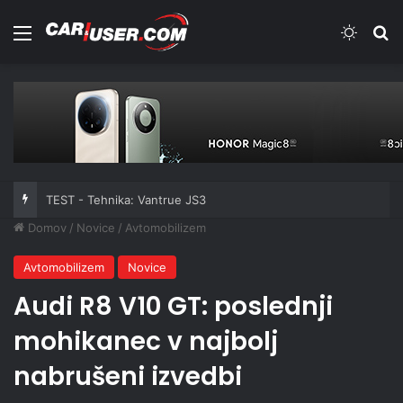
Meni
Switch
Iš
TEST - Tehnika: Vantrue JS3
Domov
/
Novice
/
Avtomobilizem
Avtomobilizem
Novice
Audi R8 V10 GT: poslednji
mohikanec v najbolj
nabrušeni izvedbi