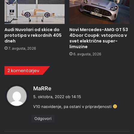
Audi Nuvolari od skice do
Novi Mercedes-AMG GT 53
prototipa v rekordnih 405
4Door Coupé: vstopnica v
dneh
svet električne super-
limuzine
7. avgusta, 2026
6. avgusta, 2026
2 komentarjev
p
MaRRe
r
5. oktobra, 2022 ob 14:15
a
V10 nasvidenje, pa ostani v pripravljenosti
v
i
Odgovori
: