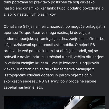
temi potezami so prav tako poskrbeli za bolj dirkaško
nastrojeno dinamiko, kar lahko kupci dodatno povzdignejo
z izbiro nastavljivih blažilnikov.
Obnašanje GT-ja na meji zmožnosti bo mogoče prilagajati z
uporabo Torque Rear voznega načina, ki dovoljuje
sedemstopenjsko spreminjanje zdrsa zanje osi, s čimer bo
lažje raziskovati sposobnosti avtomobila. Omejeni R8
proizvede več potiska k tlom kot običajni modeli, saj se
pohvali z novimi zakrilci, zračnimi tuneli, večjim difuzorjem
in velikim zadnjim krilcem – vse je izdelano iz ogljikovih
vlaken. V notranjosti se dirkaška tematika nadaljuje z
izstopajočimi rdečimi dodatki in parom objemajočih
školjkastih sedežev. R8 GT RWD bo v prodajne salone
zapeljal naslednje leto.