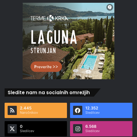
Sledite nam na socialnih omrežjih
2.445
12.352
Naročnikov
Sledilcev
0
6.568
Sledilcev
Sledilcev