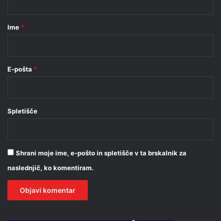
a
r
Ime
*
*
E-pošta
*
Spletišče
Shrani moje ime, e-pošto in spletišče v ta brskalnik za
naslednjič, ko komentiram.