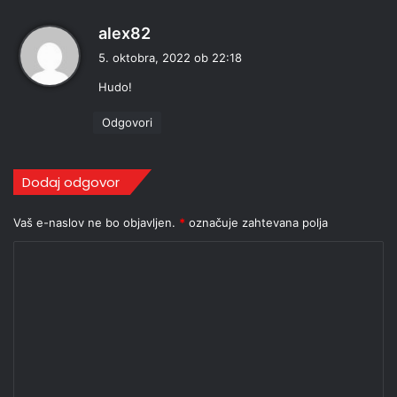
p
alex82
r
5. oktobra, 2022 ob 22:18
a
Hudo!
v
i
Odgovori
:
Dodaj odgovor
Vaš e-naslov ne bo objavljen.
*
označuje zahtevana polja
K
o
m
e
n
t