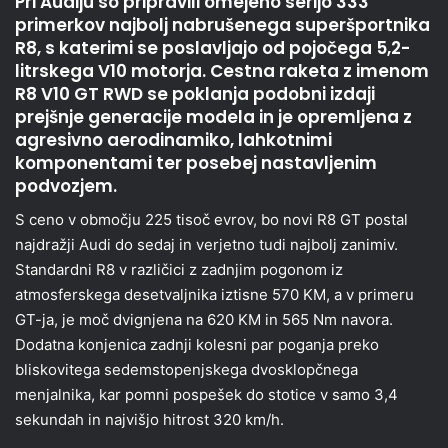
Pri Audiju so pripravili omejeno serijo 333
primerkov najbolj nabrušenega superšportnika
R8, s katerimi se poslavljajo od pojočega 5,2-
litrskega V10 motorja. Cestna raketa z imenom
R8 V10 GT RWD se poklanja podobni izdaji
prejšnje generacije modela in je opremljena z
agresivno aerodinamiko, lahkotnimi
komponentami ter posebej nastavljenim
podvozjem.
S ceno v območju 225 tisoč evrov, bo novi R8 GT postal
najdražji Audi do sedaj in verjetno tudi najbolj zanimiv.
Standardni R8 v različici z zadnjim pogonom iz
atmosferskega desetvaljnika iztisne 570 KM, a v primeru
GT-ja, je moč dvignjena na 620 KM in 565 Nm navora.
Dodatna konjenica zadnji kolesni par poganja preko
bliskovitega sedemstopenjskega dvosklopčnega
menjalnika, kar pomni pospešek do stotice v samo 3,4
sekundah in najvišjo hitrost 320 km/h.