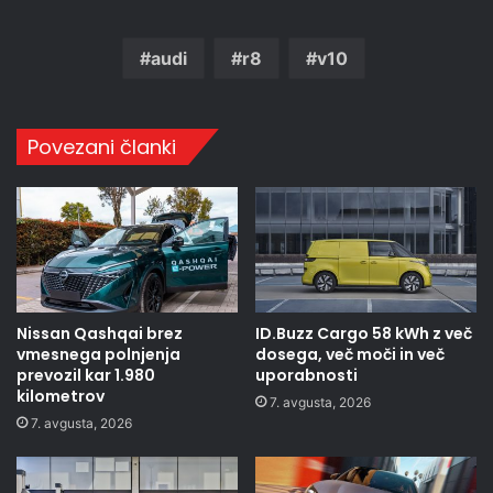
audi
r8
v10
Povezani članki
Nissan Qashqai brez
ID.Buzz Cargo 58 kWh z več
vmesnega polnjenja
dosega, več moči in več
prevozil kar 1.980
uporabnosti
kilometrov
7. avgusta, 2026
7. avgusta, 2026