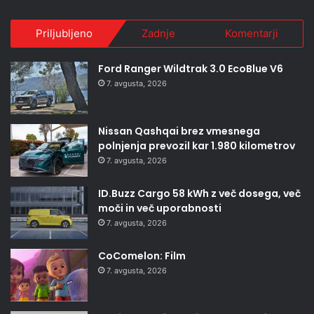
Priljubljeno
Zadnje
Komentarji
Ford Ranger Wildtrak 3.0 EcoBlue V6
7. avgusta, 2026
Nissan Qashqai brez vmesnega
polnjenja prevozil kar 1.980 kilometrov
7. avgusta, 2026
ID.Buzz Cargo 58 kWh z več dosega, več
moči in več uporabnosti
7. avgusta, 2026
CoComelon: Film
7. avgusta, 2026