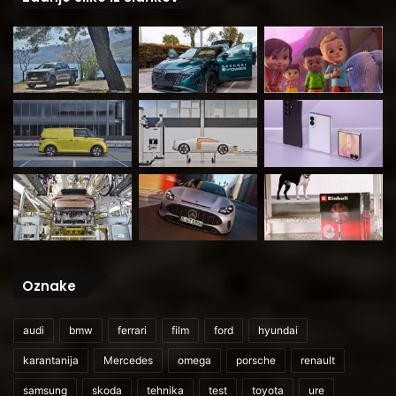
Oznake
audi
bmw
ferrari
film
ford
hyundai
karantanija
Mercedes
omega
porsche
renault
samsung
skoda
tehnika
test
toyota
ure