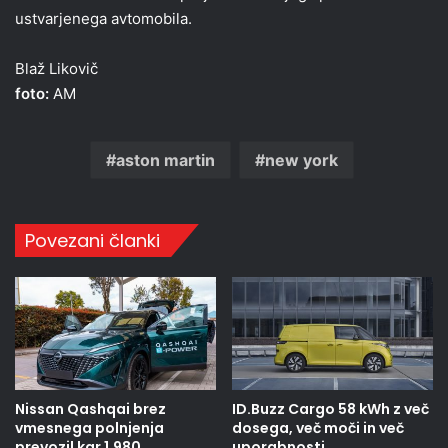
ustvarjenega avtomobila.
Blaž Likovič
foto:
AM
aston martin
new york
Povezani članki
Nissan Qashqai brez
ID.Buzz Cargo 58 kWh z več
vmesnega polnjenja
dosega, več moči in več
prevozil kar 1.980
uporabnosti