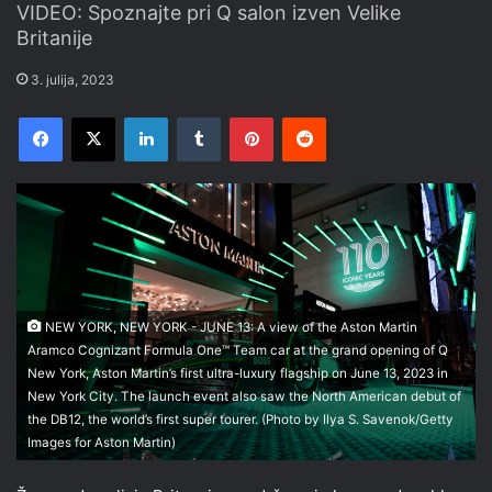
VIDEO: Spoznajte pri Q salon izven Velike
Britanije
3. julija, 2023
Facebook
X
LinkedIn
Tumblr
Pinterest
Reddit
NEW YORK, NEW YORK - JUNE 13: A view of the Aston Martin
Aramco Cognizant Formula One™ Team car at the grand opening of Q
New York, Aston Martin’s first ultra-luxury flagship on June 13, 2023 in
New York City. The launch event also saw the North American debut of
the DB12, the world’s first super tourer. (Photo by Ilya S. Savenok/Getty
Images for Aston Martin)