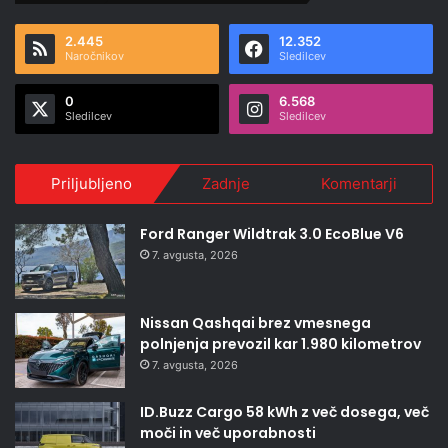
2.445
12.352
Naročnikov
Sledilcev
0
6.568
Sledilcev
Sledilcev
Priljubljeno
Zadnje
Komentarji
Ford Ranger Wildtrak 3.0 EcoBlue V6
7. avgusta, 2026
Nissan Qashqai brez vmesnega
polnjenja prevozil kar 1.980 kilometrov
7. avgusta, 2026
ID.Buzz Cargo 58 kWh z več dosega, več
moči in več uporabnosti