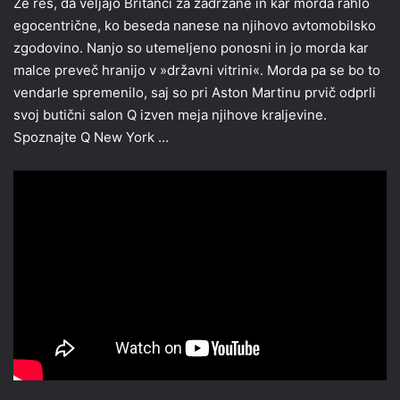
Že res, da veljajo Britanci za zadržane in kar morda rahlo
egocentrične, ko beseda nanese na njihovo avtomobilsko
zgodovino. Nanjo so utemeljeno ponosni in jo morda kar
malce preveč hranijo v »državni vitrini«. Morda pa se bo to
vendarle spremenilo, saj so pri Aston Martinu prvič odprli
svoj butični salon Q izven meja njihove kraljevine.
Spoznajte Q New York …