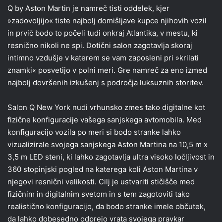
Q by Aston Martin je namreč tisti oddelek, kjer
»zadovoljijo« tiste najbolj domišljave kupce njihovih vozil
in prvič bodo to počeli tudi onkraj Atlantika, v mestu, ki
resnično nikoli ne spi. Dotični salon zagotavlja skoraj
intimno vzdušje v katerem se vam zaposleni pri »krilati
znamki« posvetijo v polni meri. Gre namreč za eno izmed
najbolj dovršenih izkušenj s področja luksuznih storitev.
Salon Q New York nudi vrhunsko zmes tako digitalne kot
fizične konfiguracije vašega sanjskega avtomobila. Med
konfiguracijo vozila po meri si bodo stranke lahko
vizualizirale svojega sanjskega Aston Martina na 10,5 m x
3,5 m LED steni, ki lahko zagotavlja ultra visoko ločljivost in
360 stopinjski pogled na katerega koli Aston Martina v
njegovi resnični velikosti. Cilj je ustvariti stičišče med
fizičnim in digitalnim svetom in s tem zagotoviti tako
realistično konfiguracijo, da bodo stranke imele občutek,
da lahko dobesedno odprejo vrata svojega pravkar