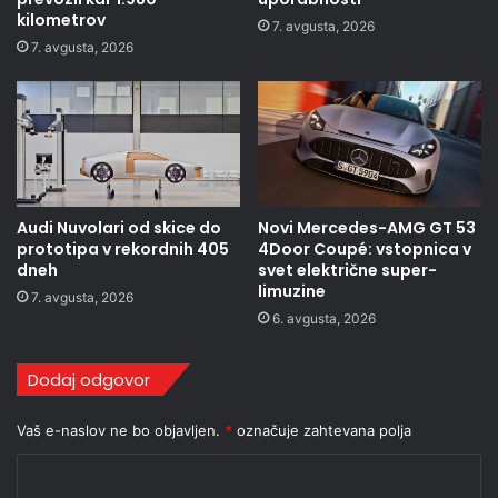
kilometrov
7. avgusta, 2026
7. avgusta, 2026
Audi Nuvolari od skice do
Novi Mercedes-AMG GT 53
prototipa v rekordnih 405
4Door Coupé: vstopnica v
dneh
svet električne super-
limuzine
7. avgusta, 2026
6. avgusta, 2026
Dodaj odgovor
Vaš e-naslov ne bo objavljen.
*
označuje zahtevana polja
K