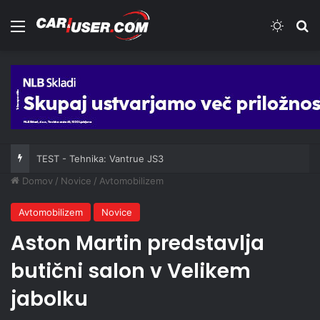
Meni
Switch
Iš
TEST - Tehnika: Vantrue JS3
Domov
/
Novice
/
Avtomobilizem
Avtomobilizem
Novice
Aston Martin predstavlja
butični salon v Velikem
jabolku