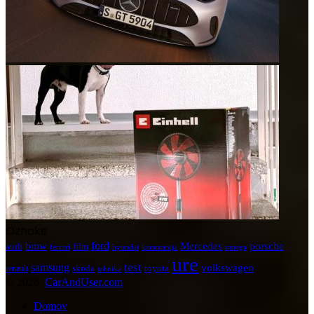
Oznake
ford
bmw
Mercedes
porsche
audi
film
hyundai
omega
ferrari
karantanija
ure
test
samsung
volkswagen
toyota
renault
skoda
tehnika
© 2026
CarAndUser.com
Domov