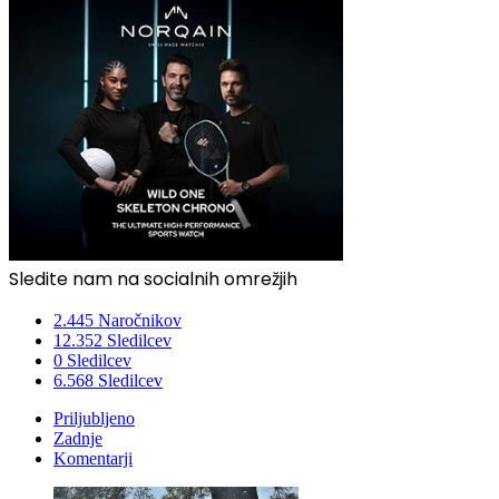
Sledite nam na socialnih omrežjih
2.445
Naročnikov
12.352
Sledilcev
0
Sledilcev
6.568
Sledilcev
Priljubljeno
Zadnje
Komentarji