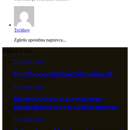
Techboy
Zgleda uporabna napravca...
Najbolj brano
7. avgusta, 2026
Ford Ranger Wildtrak 3.0 EcoBlue V6
7. avgusta, 2026
Nissan Qashqai brez vmesnega
polnjenja prevozil kar 1.980 kilometrov
7. avgusta, 2026