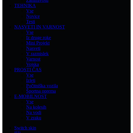
Zanimivosti
TEHNIKA
Vse
Novice
Testi
NASVETI IN VARNOST
Vse
Iz druge roke
Mini Projekt
Nasveti
V razmislek
Varnost
Vojska
PROSTI ČAS
Vse
Izleti
Počitniška vozila
Športna oprema
E-MOBILNOST
Vse
Na kolesih
Na vodi
V zraku
Switch skin