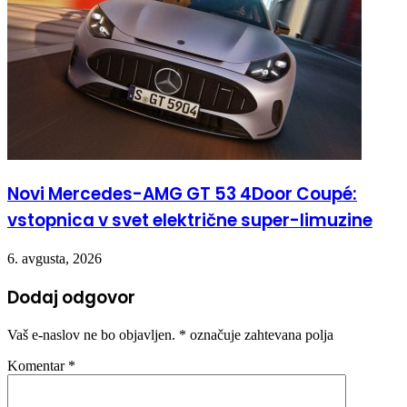
Novi Mercedes-AMG GT 53 4Door Coupé:
vstopnica v svet električne super-limuzine
6. avgusta, 2026
Dodaj odgovor
Vaš e-naslov ne bo objavljen.
*
označuje zahtevana polja
Komentar
*