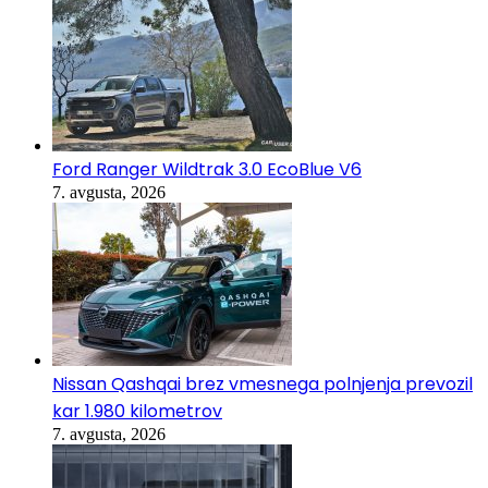
Ford Ranger Wildtrak 3.0 EcoBlue V6
7. avgusta, 2026
Nissan Qashqai brez vmesnega polnjenja prevozil
kar 1.980 kilometrov
7. avgusta, 2026