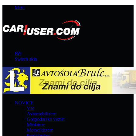
Meni
Išči
Switch skin
NOVICE
Vse
Avtomobilizem
Gospodarska vozila
Miniature
Motociklizem
Predstavitve