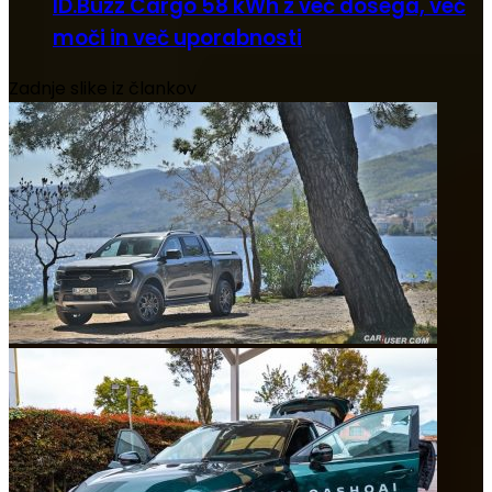
ID.Buzz Cargo 58 kWh z več dosega, več
moči in več uporabnosti
Zadnje slike iz člankov