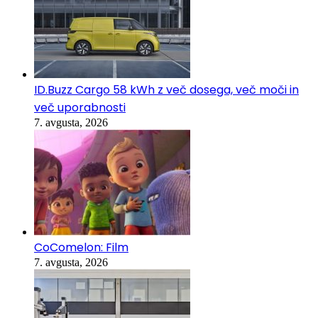
ID.Buzz Cargo 58 kWh z več dosega, več moči in
več uporabnosti
7. avgusta, 2026
CoComelon: Film
7. avgusta, 2026