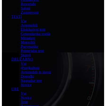
Reportaže
Saloni
Zanimivosti
TESTI
Vse
Avtomobili
Ekskluzivni testi
Gospodarska vozila
Miniature
Motocikli
Pnevmatike
Primerjalni testi
Skiroji
DRUŽABNO
Vse
(Pop)kultura
Avtomobili in slavni
Dogodki
Nagradne igre
Novice
URE
Vse
Novice
Testi