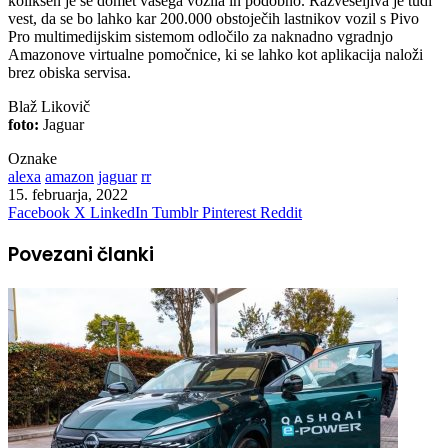
kolikšen je še domet vašega vozila in podobno. Razveseljiva je tudi
vest, da se bo lahko kar 200.000 obstoječih lastnikov vozil s Pivo
Pro multimedijskim sistemom odločilo za naknadno vgradnjo
Amazonove virtualne pomočnice, ki se lahko kot aplikacija naloži
brez obiska servisa.
Blaž Likovič
foto:
Jaguar
Oznake
alexa
amazon
jaguar
rr
15. februarja, 2022
Facebook
X
LinkedIn
Tumblr
Pinterest
Reddit
Povezani članki