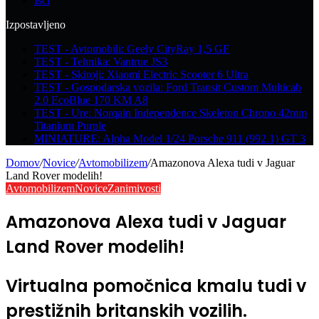
Išči
Izpostavljeno
TEST - Avtomobili: Geely CityRay 1,5 GF
TEST - Tehnika: Vantrue JS3
TEST - Skiroji: Xiaomi Electric Scooter 6 Ultra
TEST - Gospodarska vozila: Ford Transit Custom Multicab
2.0 EcoBlue 170 KM A8
TEST - Ure: Norqain Independence Skeleton Chrono 42mm
Titanium Purple
MINIATURE: Alpha Model 1/24 Porsche 911 (992.1) GT 3
Domov
/
Novice
/
Avtomobilizem
/
Amazonova Alexa tudi v Jaguar
Land Rover modelih!
Avtomobilizem
Novice
Zanimivosti
Amazonova Alexa tudi v Jaguar
Land Rover modelih!
Virtualna pomočnica kmalu tudi v
prestižnih britanskih vozilih.