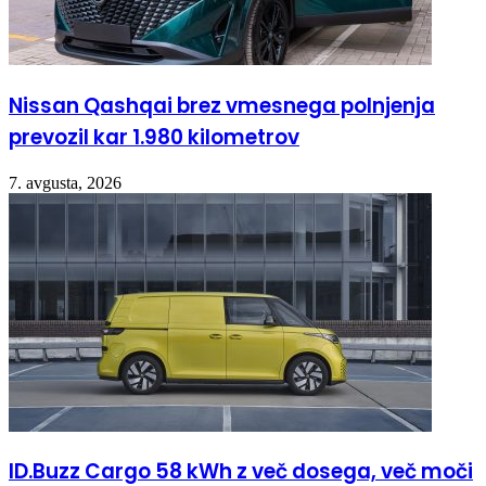
Nissan Qashqai brez vmesnega polnjenja
prevozil kar 1.980 kilometrov
7. avgusta, 2026
ID.Buzz Cargo 58 kWh z več dosega, več moči