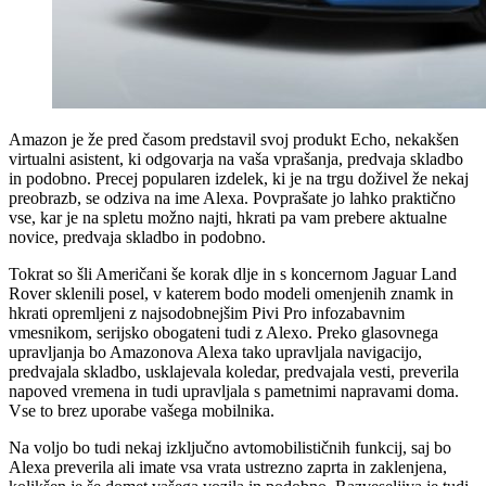
Amazon je že pred časom predstavil svoj produkt Echo, nekakšen
virtualni asistent, ki odgovarja na vaša vprašanja, predvaja skladbo
in podobno. Precej popularen izdelek, ki je na trgu doživel že nekaj
preobrazb, se odziva na ime Alexa. Povprašate jo lahko praktično
vse, kar je na spletu možno najti, hkrati pa vam prebere aktualne
novice, predvaja skladbo in podobno.
Tokrat so šli Američani še korak dlje in s koncernom Jaguar Land
Rover sklenili posel, v katerem bodo modeli omenjenih znamk in
hkrati opremljeni z najsodobnejšim Pivi Pro infozabavnim
vmesnikom, serijsko obogateni tudi z Alexo. Preko glasovnega
upravljanja bo Amazonova Alexa tako upravljala navigacijo,
predvajala skladbo, usklajevala koledar, predvajala vesti, preverila
napoved vremena in tudi upravljala s pametnimi napravami doma.
Vse to brez uporabe vašega mobilnika.
Na voljo bo tudi nekaj izključno avtomobilističnih funkcij, saj bo
Alexa preverila ali imate vsa vrata ustrezno zaprta in zaklenjena,