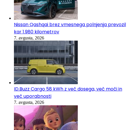
Nissan Qashqai brez vmesnega polnjenja prevozil
kar 1.980 kilometrov
7. avgusta, 2026
ID.Buzz Cargo 58 kWh z več dosega, več moči in
več uporabnosti
7. avgusta, 2026