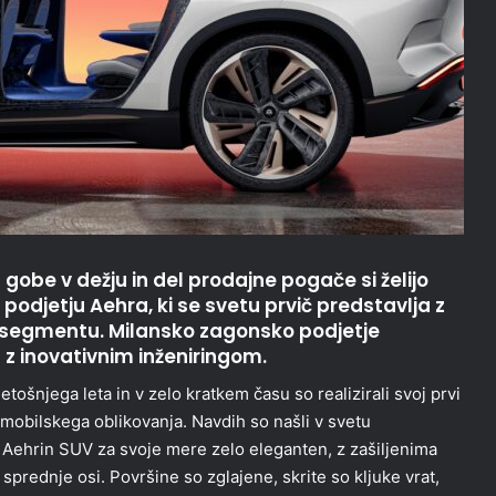
 gobe v dežju in del prodajne pogače si želijo
podjetju Aehra, ki se svetu prvič predstavlja z
 segmentu. Milansko zagonsko podjetje
 z inovativnim inženiringom.
tošnjega leta in v zelo kratkem času so realizirali svoj prvi
tomobilskega oblikovanja. Navdih so našli v svetu
 Aehrin SUV za svoje mere zelo eleganten, z zašiljenima
prednje osi. Površine so zglajene, skrite so kljuke vrat,