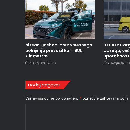
Nissan Qashqai brez vmesnega
ID.Buzz Carg
polnjenja prevozil kar 1.980
dosega, več 
kilometrov
uporabnost
7. avgusta, 2026
7. avgusta, 2
Dodaj odgovor
Vaš e-naslov ne bo objavljen.
*
označuje zahtevana polja
K
o
m