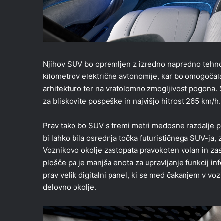
Njihov SUV bo opremljen z izredno napredno tehnolo
kilometrov električne avtonomije, kar bo omogočala
arhitekturo ter na vratolomno zmogljivost pogona. 
za bliskovite pospeške in najvišjo hitrost 265 km/h.
Prav tako bo SUV s tremi metri medosne razdalje p
bi lahko bila osrednja točka futurističnega SUV-ja
Voznikovo okolje zastopata pravokoten volan in zas
plošče pa je manjša enota za upravljanje funkcij i
prav velik digitalni panel, ki se med čakanjem v vo
delovno okolje.