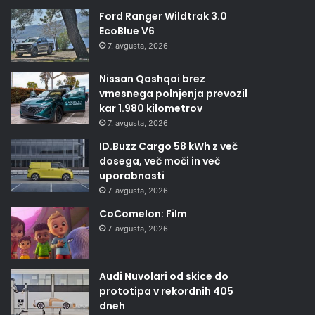
Ford Ranger Wildtrak 3.0
EcoBlue V6
7. avgusta, 2026
Nissan Qashqai brez
vmesnega polnjenja prevozil
kar 1.980 kilometrov
7. avgusta, 2026
ID.Buzz Cargo 58 kWh z več
dosega, več moči in več
uporabnosti
7. avgusta, 2026
CoComelon: Film
7. avgusta, 2026
Audi Nuvolari od skice do
prototipa v rekordnih 405
dneh