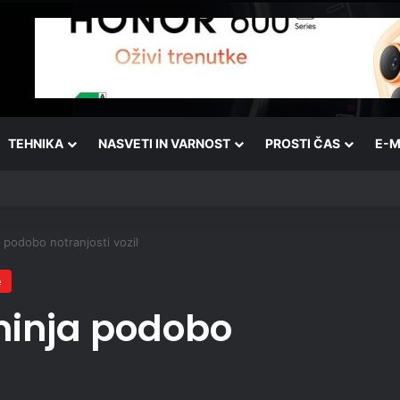
TEHNIKA
NASVETI IN VARNOST
PROSTI ČAS
E-M
podobo notranjosti vozil
e
minja podobo