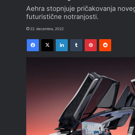
Aehra stopnjuje pričakovanja nove
futuristične notranjosti.
22. decembra, 2022
Facebook
X
LinkedIn
Tumblr
Pinterest
Reddit