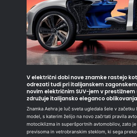
V električni dobi nove znamke rastejo kot
odrezati tudi pri italijanskem zagonskem 
novim električnim SUV-jem v prestižnem
združuje italijansko eleganco oblikovanja
Znamka Aehra je luč sveta ugledala šele v začetku le
model, s katerim želijo na novo začrtati pravila av
motociklizma in superšportnih avtomobilov, zato je
previsoma in vetrobranskim steklom, ki sega preko s