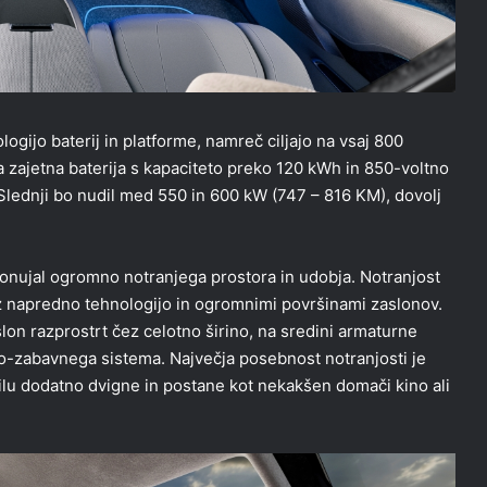
gijo baterij in platforme, namreč ciljajo na vsaj 800
 zajetna baterija s kapaciteto preko 120 kWh in 850-voltno
Slednji bo nudil med 550 in 600 kW (747 – 816 KM), dovolj
onujal ogromno notranjega prostora in udobja. Notranjost
, z napredno tehnologijo in ogromnimi površinami zaslonov.
lon razprostrt čez celotno širino, na sredini armaturne
nfo-zabavnega sistema. Največja posebnost notranjosti je
zilu dodatno dvigne in postane kot nekakšen domači kino ali