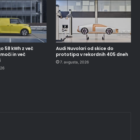
o 58 kWh z več
Audi Nuvolari od skice do
moči in več
prototipa v rekordnih 405 dneh
i
7. avgusta, 2026
026