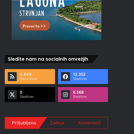
Sledite nam na socialnih omrežjih
2.445
12.352
Naročnikov
Sledilcev
0
6.568
Sledilcev
Sledilcev
Priljubljeno
Zadnje
Komentarji