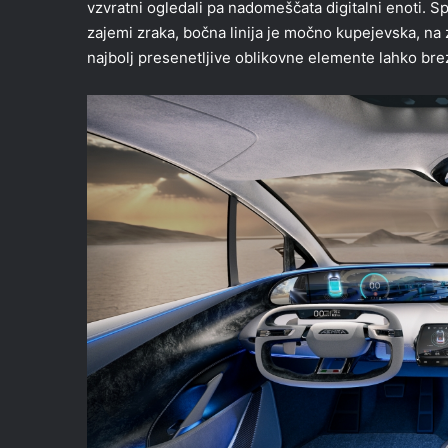
vzvratni ogledali pa nadomeščata digitalni enoti. Spr
zajemi zraka, bočna linija je močno kupejevska, na
najbolj presenetljive oblikovne elemente lahko bre