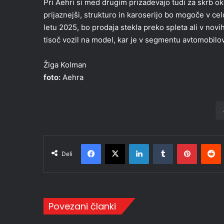
Pri Aehri si med drugim prizadevajo tudi za skrb oko
prijaznejši, strukturo in karoserijo bo mogoče v cel
letu 2025, bo prodaja stekla preko spleta ali v novih 
tisoč vozil na model, kar je v segmentu avtomobilo
Žiga Kolman
foto:
Aehra
Facebook
X
LinkedIn
Tumblr
Pinteres
R
Deli
Povezani članki