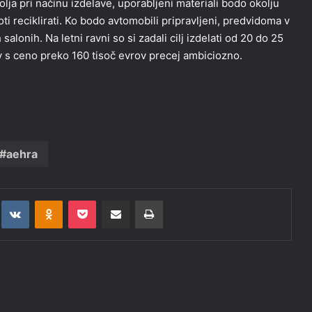
lja pri načinu izdelave, uporabljeni materiali bodo okolju
oti reciklirati. Ko bodo avtomobili pripravljeni, predvidoma v
salonih. Na letni ravni so si zadali cilj izdelati od 20 do 25
v s ceno preko 160 tisoč evrov precej ambiciozno.
aehra
t
eddit
VKontakte
Odnoklassniki
Pocket
Deli po epošti
Natisni