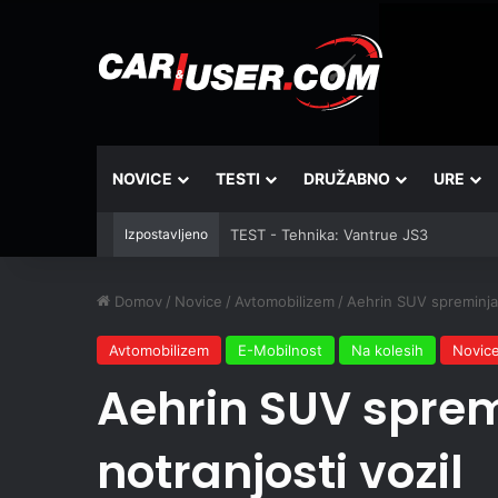
NOVICE
TESTI
DRUŽABNO
URE
Izpostavljeno
TEST - Tehnika: Vantrue JS3
Domov
/
Novice
/
Avtomobilizem
/
Aehrin SUV spreminja 
Avtomobilizem
E-Mobilnost
Na kolesih
Novic
Aehrin SUV spre
notranjosti vozil