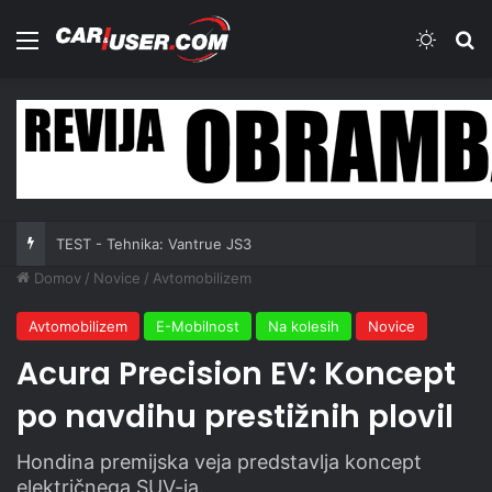
Meni
Switch
Iš
TEST - Tehnika: Vantrue JS3
Domov
/
Novice
/
Avtomobilizem
Avtomobilizem
E-Mobilnost
Na kolesih
Novice
Acura Precision EV: Koncept
po navdihu prestižnih plovil
Hondina premijska veja predstavlja koncept
električnega SUV-ja.