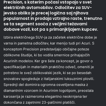
Precision, s katerim počasi vstopajo v svet
električnih avtomobilov. Odločitev za SUV-
jevsko obliko je precej logična saj njihova
popularnost in prodaja vztrajno raste, trenutno
se ta segment sooča z večjimi težavami
dobave vozil, kot pa s primanjkljajem kupcev.
Izbira električnega SUV-ja za začetek električne dobe je
varna in pametna odločitev, kar menijo tudi pri Acuri. S
konceptom Precision predstavljajo običajne poteze
oblikovne študije, ki bo vodila smernice prihajajočih
Acurinih modelov. Ker gre šele za koncept, je govor o
specifikacijah in materialih praktično odveč, omeniti je
potrebno le svež oblikovalski jezik, ki se po besedah
snovalcev spogleduje z italijanskimi luksuznimi plovili.
Sprednji del dominira ogromna osvetljena maska z
diamantnim vzorcem in Acurinim logotipom, preostala
karoserija je razmeroma elegantno neokrnjena ter
dokončana z zajetnimi 23-palčnimi platišči.