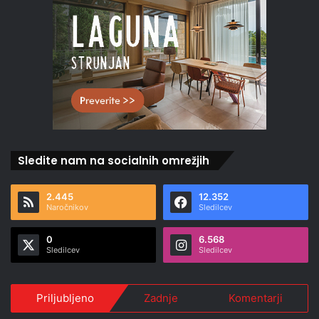
Sledite nam na socialnih omrežjih
2.445
12.352
Naročnikov
Sledilcev
0
6.568
Sledilcev
Sledilcev
Priljubljeno
Zadnje
Komentarji