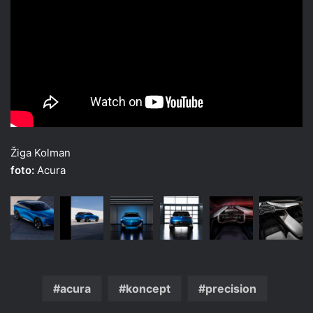
Žiga Kolman
foto:
Acura
acura
koncept
precision