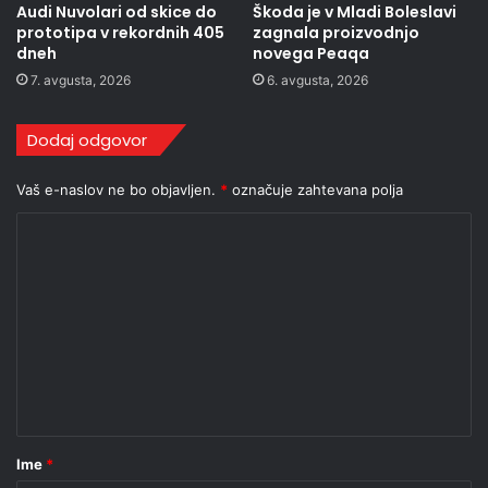
Audi Nuvolari od skice do
Škoda je v Mladi Boleslavi
prototipa v rekordnih 405
zagnala proizvodnjo
dneh
novega Peaqa
7. avgusta, 2026
6. avgusta, 2026
Dodaj odgovor
Vaš e-naslov ne bo objavljen.
*
označuje zahtevana polja
K
o
m
e
n
t
a
r
Ime
*