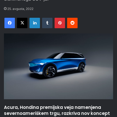
25. avgusta, 2022
Facebook
X
LinkedIn
Tumblr
Pinterest
Reddit
Acura, Hondina premijska veja namenjena
severnoameriškem trgu, razkriva nov koncept