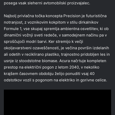
posega vsak sleherni avtomobilski proizvajalec.
Najbolj privlačna točka koncepta Precision je futuristična
notranjost, z voznikovim kokpitom v stilu dirkalnikov
Formule 1, vse skupaj spremlja ambientna osvetlitev, ki ob
dinamični vožnji sveti redeče, v samodejnem načinu pa v
sproščujoči modri barvi. Ker stremijo k večji
okoljevarstveni ozaveščenosti, je večina površin izdelanih
ali odetih v reciklirano plastiko, trajnostno pridobljen les in
usnje iz stoodstotne biomase. Acura načrtuje kompleten
prestop na električni pogon z letom 2040, v nekoliko
krajšem časovnem obdobju želijo ponuditi vsaj 40
odstotkov vozil s pogonom na elektriko in gorivne celice.