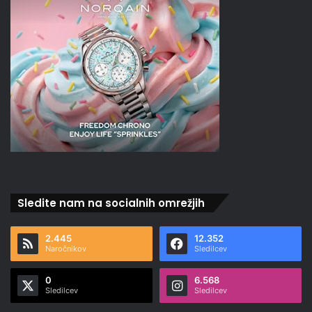
Sledite nam na socialnih omrežjih
2.445
12.352
Naročnikov
Sledilcev
0
6.568
Sledilcev
Sledilcev