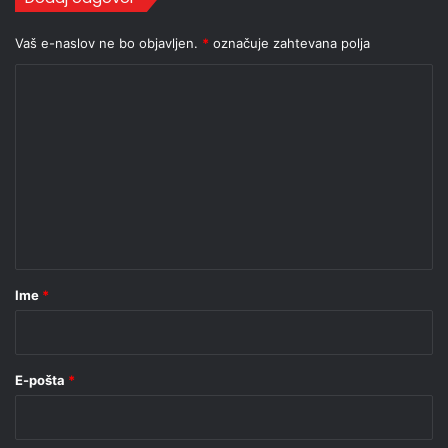
Vaš e-naslov ne bo objavljen.
*
označuje zahtevana polja
K
o
m
e
n
t
a
r
Ime
*
*
E-pošta
*