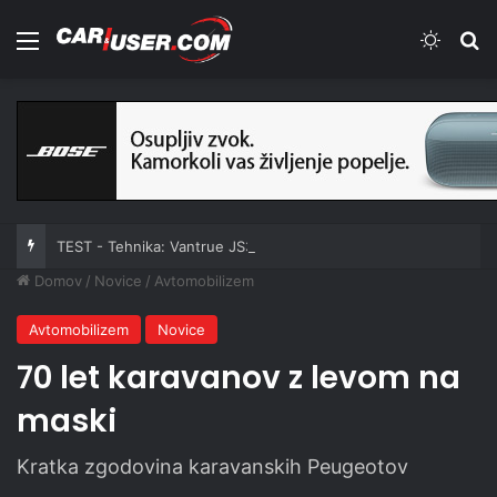
Meni
Switch
Iš
TEST - Tehnika: Vantrue JS3
Domov
/
Novice
/
Avtomobilizem
Avtomobilizem
Novice
70 let karavanov z levom na
maski
Kratka zgodovina karavanskih Peugeotov