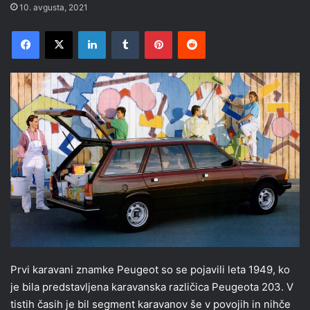
10. avgusta, 2021
Facebook
X
LinkedIn
Tumblr
Pinterest
Reddit
Prvi karavani znamke Peugeot so se pojavili leta 1949, ko
je bila predstavljena karavanska različica Peugeota 203. V
tistih časih je bil segment karavanov še v povojih in nihče