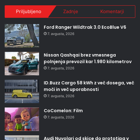
Priljubljeno
Zadnje
Komentarji
Ford Ranger Wildtrak 3.0 EcoBlue V6
7. avgusta, 2026
Nissan Qashqai brez vmesnega
polnjenja prevozil kar 1.980 kilometrov
7. avgusta, 2026
ID.Buzz Cargo 58 kWh z več dosega, več
moči in več uporabnosti
7. avgusta, 2026
CoComelon: Film
7. avgusta, 2026
Audi Nuvolari od skice do prototipa v