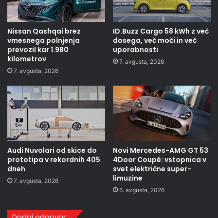
Nissan Qashqai brez
ID.Buzz Cargo 58 kWh z več
vmesnega polnjenja
dosega, več moči in več
prevozil kar 1.980
uporabnosti
kilometrov
7. avgusta, 2026
7. avgusta, 2026
Audi Nuvolari od skice do
Novi Mercedes-AMG GT 53
prototipa v rekordnih 405
4Door Coupé: vstopnica v
dneh
svet električne super-
limuzine
7. avgusta, 2026
6. avgusta, 2026
Dodaj odgovor