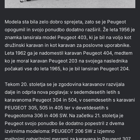
Modela sta bila zelo dobro sprejeta, zato se je Peugeot
opogumil in svojo ponudbo dodatno razširil. Že leta 1956 je
znamka lansirala model Peugeot 403, ki je bil na voljo kot
družinski karavan in kot karavan za poslovne uporabnike.
Leta 1962 ga je nadomestil karavan Peugeot 404, medtem
ko je moral karavan Peugeot 203 na svojega naslednika
počakati vse do leta 1965, ko je bil lansiran Peugeot 204.
Tekom 20. stoletja se je zgodovina karavanov razvijala
dalje in odprla nova poglavja: v sedemdesetih letih s
karavanoma Peugeot 304 in 504, v osemdesetih s karavani
PEUGEOT 305, 505 in 405 ter v devetdesetih s
Peugeotoma 306 in 406 SW. Na začetku 21. stoletja je
Peugeot svojo ponudbo še dodatno popestril z dvema
izvirnima modeloma: PEUGEOT 206 SW z izjemno
majhnimi gabaritnimi merami za karavana in Peugeot 307