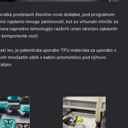
 kratke predstavili številne nove dodatke, pod programom
vinici najdemo mnoge zanimivosti, kot so vrhunski mlinčki za
rava napredno tehnologijo razširiti izven okvirjev zabavnih
e komponente vozil.
ski lev, je patentirala uporabo TPU materiala za uporabo v
kšnih mrežastih oblik v kabini avtomobilov pod njihovo
tijev.