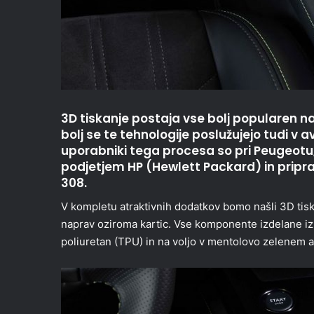
3D tiskanje postaja vse bolj popularen na
bolj se te tehnologije poslužujejo tudi v a
uporabniki tega procesa so pri Peugeotu,
podjetjem HP (Hewlett Packard) in pripra
308.
V kompletu atraktivnih dodatkov bomo našli 3D tiska
naprav oziroma kartic. Vse komponente izdelane i
poliuretan (TPU) in na voljo v mentolovo zelenem 