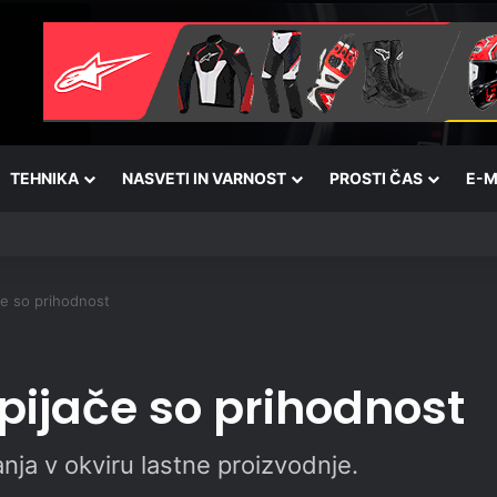
TEHNIKA
NASVETI IN VARNOST
PROSTI ČAS
E-M
ače so prihodnost
 pijače so prihodnost
nja v okviru lastne proizvodnje.