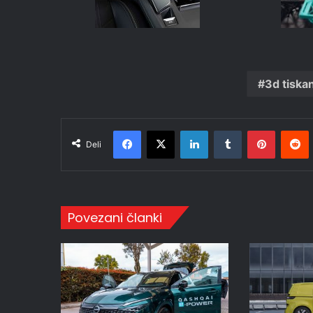
3d tiska
Facebook
X
LinkedIn
Tumblr
Pinteres
R
Deli
Povezani članki