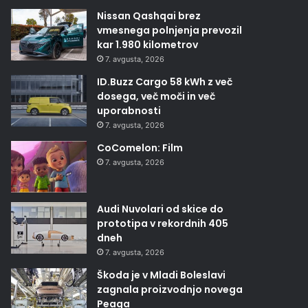
Nissan Qashqai brez
vmesnega polnjenja prevozil
kar 1.980 kilometrov
7. avgusta, 2026
ID.Buzz Cargo 58 kWh z več
dosega, več moči in več
uporabnosti
7. avgusta, 2026
CoComelon: Film
7. avgusta, 2026
Audi Nuvolari od skice do
prototipa v rekordnih 405
dneh
7. avgusta, 2026
Škoda je v Mladi Boleslavi
zagnala proizvodnjo novega
Peaqa