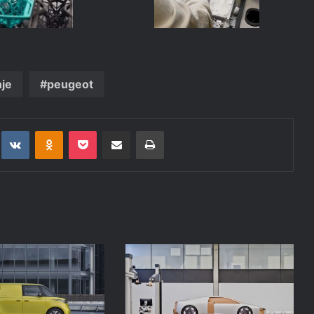
nje
peugeot
t
eddit
VKontakte
Odnoklassniki
Pocket
Deli po epošti
Natisni