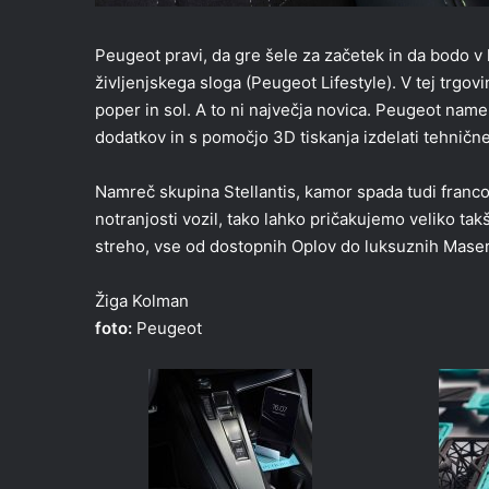
Peugeot pravi, da gre šele za začetek in da bodo v
življenjskega sloga (Peugeot Lifestyle). V tej trgo
poper in sol. A to ni največja novica. Peugeot name
dodatkov in s pomočjo 3D tiskanja izdelati tehničn
Namreč skupina Stellantis, kamor spada tudi franco
notranjosti vozil, tako lahko pričakujemo veliko ta
streho, vse od dostopnih Oplov do luksuznih Masera
Žiga Kolman
foto:
Peugeot