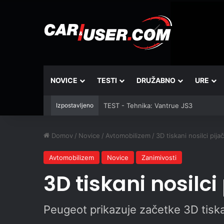
NOVICE
TESTI
DRUŽABNO
URE
Izpostavljeno
TEST - Tehnika: Vantrue JS3
Domov
/
Novice
/
Avtomobilizem
/
3D tiskani nosilci pij
Avtomobilizem
Novice
Zanimivosti
3D tiskani nosilci
Peugeot prikazuje začetke 3D tiska