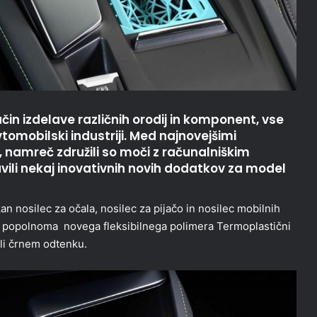
čin izdelave različnih orodij in komponent, vse
vtomobilski industriji. Med najnovejšimi
 namreč združili so moči z računalniškim
vili nekaj inovativnih novih dodatkov za model
n nosilec za očala, nosilec za pijačo in nosilec mobilnih
z popolnoma novega fleksibilnega polimera Termoplastični
ali črnem odtenku.