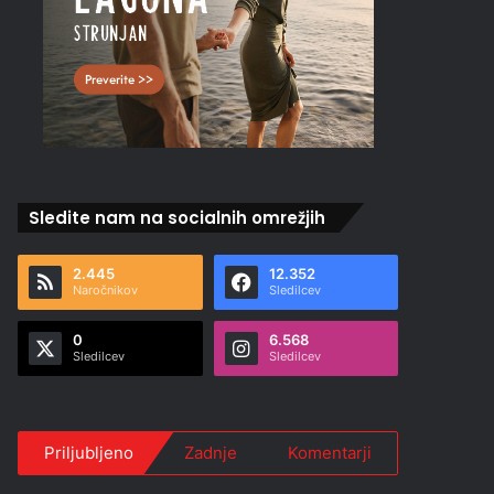
Sledite nam na socialnih omrežjih
2.445
12.352
Naročnikov
Sledilcev
0
6.568
Sledilcev
Sledilcev
Priljubljeno
Zadnje
Komentarji