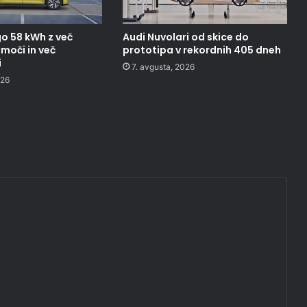
o 58 kWh z več
Audi Nuvolari od skice do
moči in več
prototipa v rekordnih 405 dneh
i
7. avgusta, 2026
026