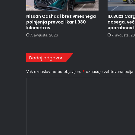
Nissan Qashqai brez vmesnega
ID.Buzz Carg
polnjenja prevozil kar 1.980
dosega, več 
kilometrov
uporabnost
7. avgusta, 2026
7. avgusta, 2
Dodaj odgovor
Vaš e-naslov ne bo objavljen.
*
označuje zahtevana polja
K
o
m
e
n
t