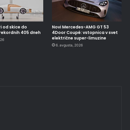
i od skice do
Novi Mercedes-AMG GT 53
 rekordnih 405 dneh
4Door Coupé: vstopnica v svet
električne super-limuzine
026
6. avgusta, 2026