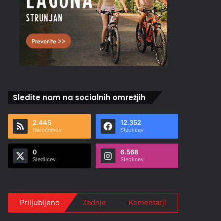
Sledite nam na socialnih omrežjih
2.445
12.352
Naročnikov
Sledilcev
0
6.568
Sledilcev
Sledilcev
Priljubljeno
Zadnje
Komentarji