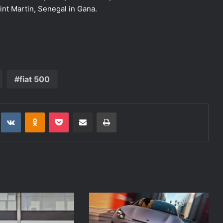
int Martin, Senegal in Gana.
fiat 500
t
eddit
VKontakte
Odnoklassniki
Pocket
Deli po epošti
Natisni