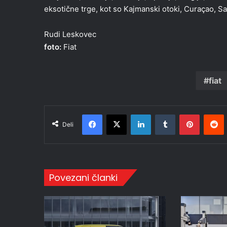
eksotične trge, kot so Kajmanski otoki, Curaçao, Sa
Rudi Leskovec
foto:
Fiat
fiat
Facebook
X
LinkedIn
Tumblr
Pinteres
R
Deli
Povezani članki