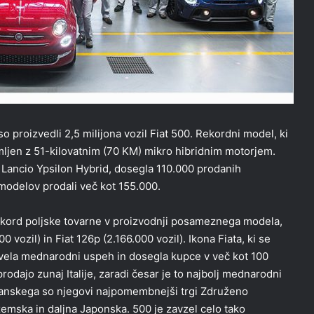
o proizvedli 2,5 milijona vozil Fiat 500. Rekordni model, ki
emljen z 51-kilovatnim (70 KM) mikro hibridnim motorjem.
 Lancio Ypsilon Hybrid, dosegla 110.000 prodanih
modelov prodali več kot 155.000.
 rekord poljske tovarne v proizvodnji posameznega modela,
vozil) in Fiat 126p (2.166.000 vozil). Ikona Fiata, ki se
živela mednarodni uspeh in dosegla kupce v več kot 100
odajo zunaj Italije, zaradi česar je to najbolj mednarodni
lijanskega so njegovi najpomembnejši trgi Združeno
ozemska in daljna Japonska. 500 je zavzel celo tako