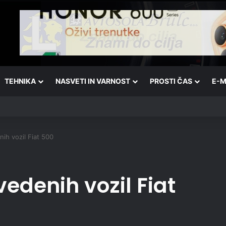
TEHNIKA
NASVETI IN VARNOST
PROSTI ČAS
E-M
nih vozil Fiat 500
vedenih vozil Fiat