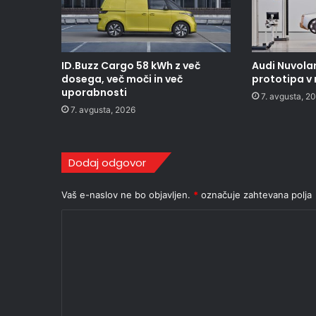
ID.Buzz Cargo 58 kWh z več
Audi Nuvolar
dosega, več moči in več
prototipa v
uporabnosti
7. avgusta, 2
7. avgusta, 2026
Dodaj odgovor
Vaš e-naslov ne bo objavljen.
*
označuje zahtevana polja
K
o
m
e
n