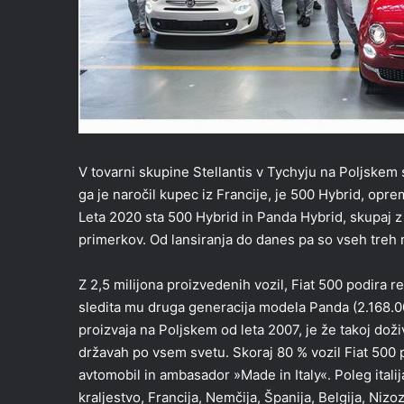
V tovarni skupine Stellantis v Tychyju na Poljskem s
ga je naročil kupec iz Francije, je 500 Hybrid, opr
Leta 2020 sta 500 Hybrid in Panda Hybrid, skupaj z
primerkov. Od lansiranja do danes pa so vseh treh 
Z 2,5 milijona proizvedenih vozil, Fiat 500 podira
sledita mu druga generacija modela Panda (2.168.000 
proizvaja na Poljskem od leta 2007, je že takoj do
državah po vsem svetu. Skoraj 80 % vozil Fiat 500 pr
avtomobil in ambasador »Made in Italy«. Poleg ita
kraljestvo, Francija, Nemčija, Španija, Belgija, Niz