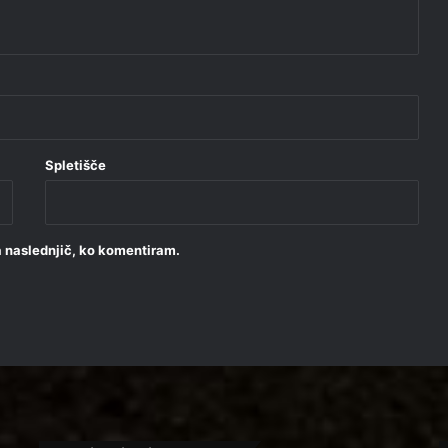
Spletišče
za naslednjič, ko komentiram.