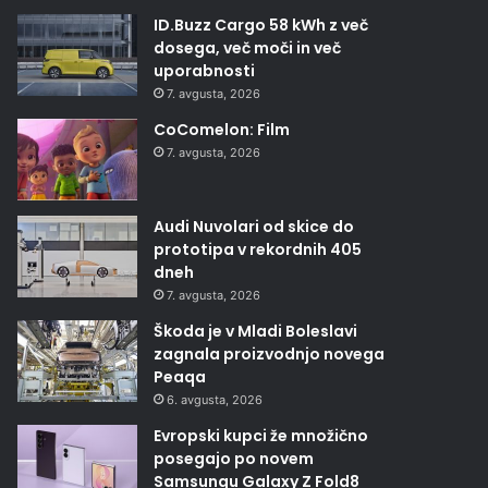
ID.Buzz Cargo 58 kWh z več
dosega, več moči in več
uporabnosti
7. avgusta, 2026
CoComelon: Film
7. avgusta, 2026
Audi Nuvolari od skice do
prototipa v rekordnih 405
dneh
7. avgusta, 2026
Škoda je v Mladi Boleslavi
zagnala proizvodnjo novega
Peaqa
6. avgusta, 2026
Evropski kupci že množično
posegajo po novem
Samsungu Galaxy Z Fold8