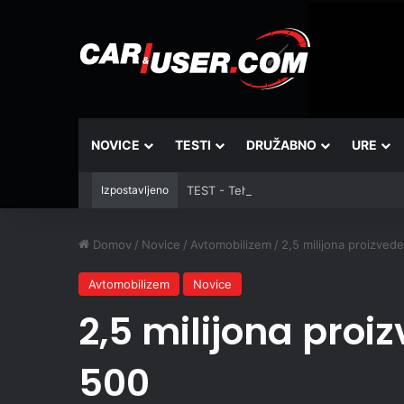
NOVICE
TESTI
DRUŽABNO
URE
Izpostavljeno
TEST - Tehnika: Vantrue JS3
Domov
/
Novice
/
Avtomobilizem
/
2,5 milijona proizvede
Avtomobilizem
Novice
2,5 milijona proiz
500