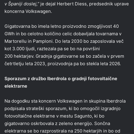
v Španiji doslej,”
je dejal Herbert Diess, predsednik uprave
koncerna Volkswagen.
Gigatovarna bo imela letno proizvodno zmogljivost 40
GWh in bo celotno količino celic dobavljala tovarnama v
Martorellu in Pamploni. Do leta 2030 bo zaposlovala več
kot 3.000 ljudi, raztezala pa se bo na površini
200 hektarjev. Gradnja gigatovarne se bo začela v prvem
četrtletju leta 2023, proizvodnja pa bo stekla leta 2026.
Sporazum z družbo Iberdrola o gradnji fotovoltaične
elektrarne
Na dogodku sta koncern Volkswagen in skupina Iberdrola
podpisala strateški sporazum, ki bo omogočil izgradnjo
fotovoltaične elektrarne v mestu Sagunto, ki bo
gigatovarno oskrbovala z zeleno energijo. Sončna
elektrarna se bo razprostirala na 250 hektarjih in bo od