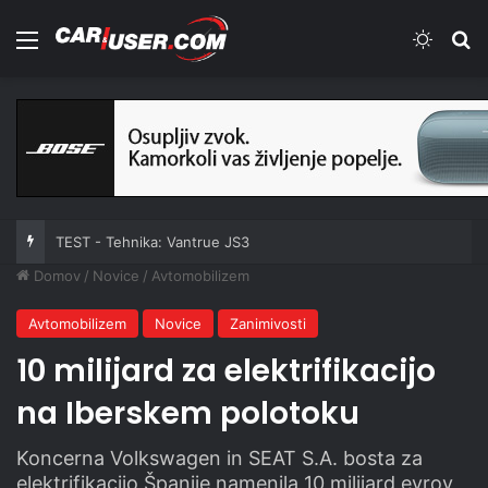
Meni
Switch
Iš
TEST - Tehnika: Vantrue JS3
Domov
/
Novice
/
Avtomobilizem
Avtomobilizem
Novice
Zanimivosti
10 milijard za elektrifikacijo
na Iberskem polotoku
Koncerna Volkswagen in SEAT S.A. bosta za
elektrifikacijo Španije namenila 10 milijard evrov