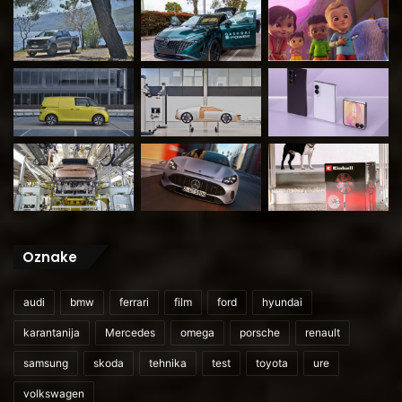
Oznake
audi
bmw
ferrari
film
ford
hyundai
karantanija
Mercedes
omega
porsche
renault
samsung
skoda
tehnika
test
toyota
ure
volkswagen