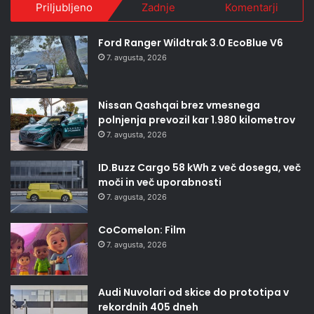
Priljubljeno
Zadnje
Komentarji
Ford Ranger Wildtrak 3.0 EcoBlue V6
7. avgusta, 2026
Nissan Qashqai brez vmesnega
polnjenja prevozil kar 1.980 kilometrov
7. avgusta, 2026
ID.Buzz Cargo 58 kWh z več dosega, več
moči in več uporabnosti
7. avgusta, 2026
CoComelon: Film
7. avgusta, 2026
Audi Nuvolari od skice do prototipa v
rekordnih 405 dneh