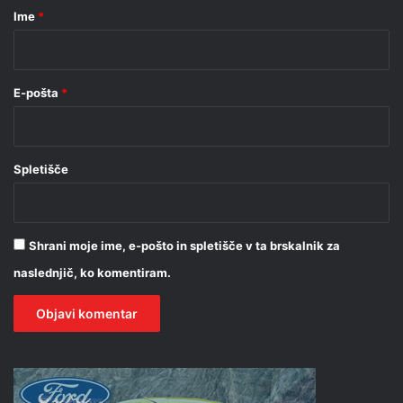
r
Ime
*
*
E-pošta
*
Spletišče
Shrani moje ime, e-pošto in spletišče v ta brskalnik za
naslednjič, ko komentiram.