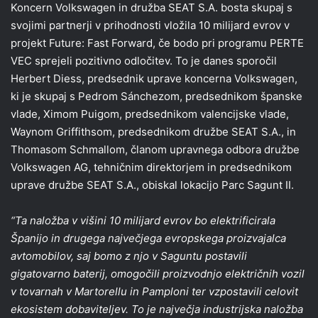
Koncern Volkswagen in družba SEAT S.A. bosta skupaj s
svojimi partnerji v prihodnosti vložila 10 milijard evrov v
projekt Future: Fast Forward, če bodo pri programu PERTE
VEC sprejeli pozitivno odločitev. To je danes sporočil
Herbert Diess, predsednik uprave koncerna Volkswagen,
ki je skupaj s Pedrom Sánchezom, predsednikom španske
vlade, Ximom Puigom, predsednikom valencijske vlade,
Waynom Griffithsom, predsednikom družbe SEAT S.A., in
Thomasom Schmallom, članom upravnega odbora družbe
Volkswagen AG, tehničnim direktorjem in predsednikom
uprave družbe SEAT S.A., obiskal lokacijo Parc Sagunt II.
“Ta naložba v višini 10 milijard evrov bo elektrificirala
Španijo in drugega največjega evropskega proizvajalca
avtomobilov, saj bomo z njo v Saguntu postavili
gigatovarno baterij, omogočili proizvodnjo električnih vozil
v tovarnah v Martorellu in Pamploni ter vzpostavili celovit
ekosistem dobaviteljev. To je največja industrijska naložba