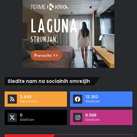
Sledite nam na socialnih omrežjih
2.445
12.352
Naročnikov
Sledilcev
0
6.568
Sledilcev
Sledilcev