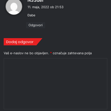
N33der
r
11. maja, 2022 ob 21:53
a
Đabe
v
i
Odgovori
:
Dodaj odgovor
Vaš e-naslov ne bo objavljen.
*
označuje zahtevana polja
K
o
m
e
n
t
a