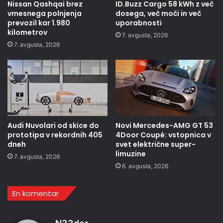
Nissan Qashqai brez
ID.Buzz Cargo 58 kWh z več
vmesnega polnjenja
dosega, več moči in več
prevozil kar 1.980
uporabnosti
kilometrov
7. avgusta, 2026
7. avgusta, 2026
Audi Nuvolari od skice do
Novi Mercedes-AMG GT 53
prototipa v rekordnih 405
4Door Coupé: vstopnica v
dneh
svet električne super-
limuzine
7. avgusta, 2026
6. avgusta, 2026
En komentar
p