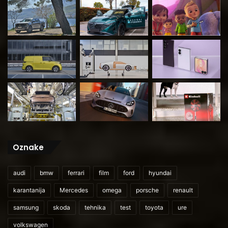
Oznake
audi
bmw
ferrari
film
ford
hyundai
karantanija
Mercedes
omega
porsche
renault
samsung
skoda
tehnika
test
toyota
ure
volkswagen