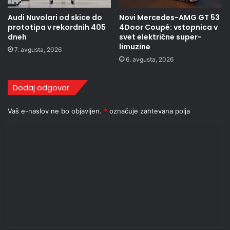
Audi Nuvolari od skice do
Novi Mercedes-AMG GT 53
prototipa v rekordnih 405
4Door Coupé: vstopnica v
dneh
svet električne super-
limuzine
7. avgusta, 2026
6. avgusta, 2026
Dodaj odgovor
Vaš e-naslov ne bo objavljen.
*
označuje zahtevana polja
K
o
m
e
n
t
a