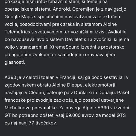
prikazuje hišni info-zabavni sistem, ki temelji na
operacijskem sistemu Android. Opremljen je z navigacijo
Google Maps s specifičnimi nastavitvami za električna
vozila, posodobitvami prek zraka in sistemom Alpine
Telemetrics s svetovanjem ter vozniškimi izzivi. Avdiofile
bo navduševal avdio sistem Devialet s 13 zvočniki, ki je na
voljo v standardni ali XtremeSound izvedni s prostorsko
prilagojenim zvokom ter samodejnim uravnavanjem
glasnosti.
A390 je v celoti izdelan v Franciji, saj ga bodo sestavljali v
zgodovinskem obratu Alpine Dieppe, elektromotorji
nastajajo v Cléonu, baterije pa v Dunkirki in Douaiju. Paket
francoske proizvodnje zaokrožujejo posebej ustvarjene
Michelinove pnevmatike. Za novega Alpine A390 v izvedbi
GT bo potrebno odšteti vsaj 69.000 evrov, za model GTS
pa najmanj 77 tisočakov.