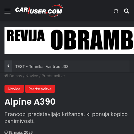
Meni
Switch
Iš
TEST - Tehnika: Vantrue JS3
Domov
/
Novice
/
Predstavitve
Novice
Predstavitve
Alpine A390
Francozi predstavljajo križanca, ki ponuja kopico
zanimivosti.
19. maja, 2026