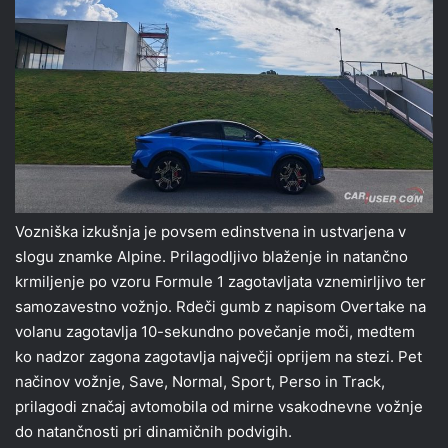
Vozniška izkušnja je povsem edinstvena in ustvarjena v
slogu znamke Alpine. Prilagodljivo blaženje in natančno
krmiljenje po vzoru Formule 1 zagotavljata vznemirljivo ter
samozavestno vožnjo. Rdeči gumb z napisom Overtake na
volanu zagotavlja 10-sekundno povečanje moči, medtem
ko nadzor zagona zagotavlja največji oprijem na stezi. Pet
načinov vožnje, Save, Normal, Sport, Perso in Track,
prilagodi značaj avtomobila od mirne vsakodnevne vožnje
do natančnosti pri dinamičnih podvigih.