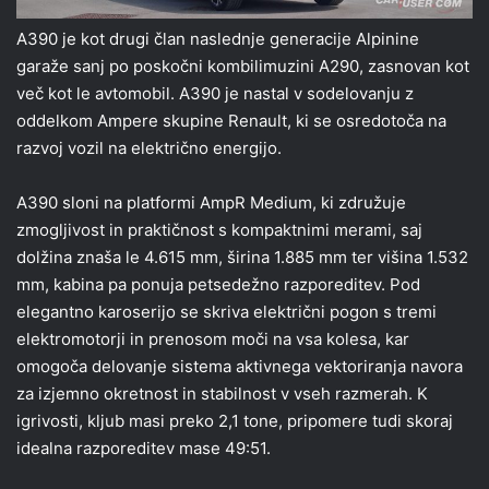
A390 je kot drugi član naslednje generacije Alpinine
garaže sanj po poskočni kombilimuzini A290, zasnovan kot
več kot le avtomobil. A390 je nastal v sodelovanju z
oddelkom Ampere skupine Renault, ki se osredotoča na
razvoj vozil na električno energijo.
A390 sloni na platformi AmpR Medium, ki združuje
zmogljivost in praktičnost s kompaktnimi merami, saj
dolžina znaša le 4.615 mm, širina 1.885 mm ter višina 1.532
mm, kabina pa ponuja petsedežno razporeditev. Pod
elegantno karoserijo se skriva električni pogon s tremi
elektromotorji in prenosom moči na vsa kolesa, kar
omogoča delovanje sistema aktivnega vektoriranja navora
za izjemno okretnost in stabilnost v vseh razmerah. K
igrivosti, kljub masi preko 2,1 tone, pripomere tudi skoraj
idealna razporeditev mase 49:51.