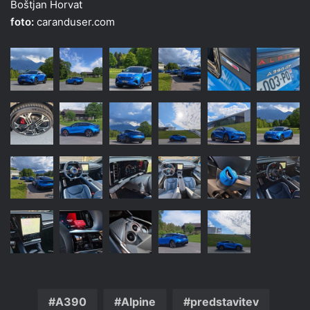
Boštjan Horvat
foto:
caranduser.com
A390
Alpine
predstavitev