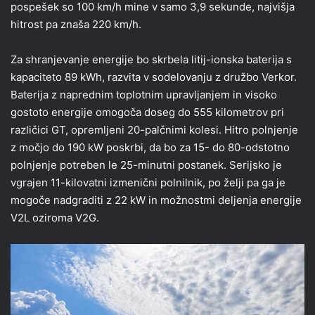
pospešek so 100 km/h mine v samo 3,9 sekunde, najvišja
hitrost pa znaša 220 km/h.
Za shranjevanje energije bo skrbela litij-ionska baterija s
kapaciteto 89 kWh, razvita v sodelovanju z družbo Verkor.
Baterija z naprednim toplotnim upravljanjem in visoko
gostoto energije omogoča doseg do 555 kilometrov pri
različici GT, opremljeni 20-palčnimi kolesi. Hitro polnjenje
z močjo do 190 kW poskrbi, da bo za 15- do 80-odstotno
polnjenje potreben le 25-minutni postanek. Serijsko je
vgrajen 11-kilovatni izmenični polnilnik, po želji pa ga je
mogoče nadgraditi z 22 kW in možnostmi deljenja energije
V2L oziroma V2G.