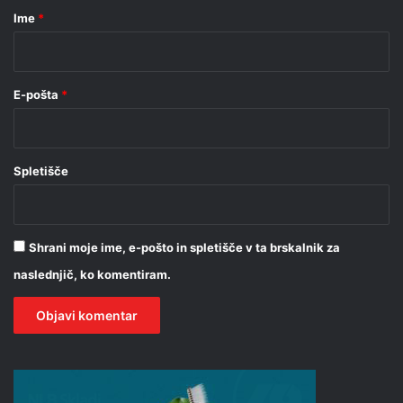
r
Ime
*
*
E-pošta
*
Spletišče
Shrani moje ime, e-pošto in spletišče v ta brskalnik za
naslednjič, ko komentiram.