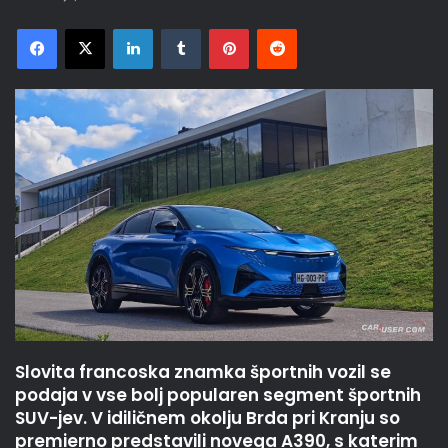
Facebook
X
LinkedIn
Tumblr
Pinterest
Reddit
Slovita francoska znamka športnih vozil se
podaja v vse bolj popularen segment športnih
SUV-jev. V idiličnem okolju Brda pri Kranju so
premierno predstavili novega A390, s katerim