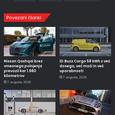
Povezani članki
Nissan Qashqai brez
ID.Buzz Cargo 58 kWh z več
vmesnega polnjenja
dosega, več moči in več
prevozil kar 1.980
uporabnosti
kilometrov
7. avgusta, 2026
7. avgusta, 2026