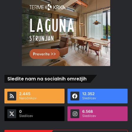
Sledite nam na socialnih omrežjih
2.445
12.352
Naročnikov
Sledilcev
0
6.568
Sledilcev
Sledilcev