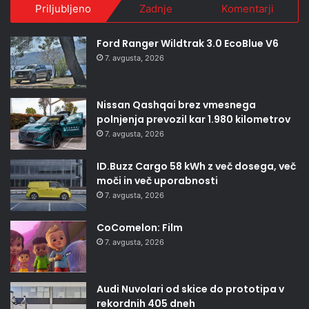
Priljubljeno
Zadnje
Komentarji
Ford Ranger Wildtrak 3.0 EcoBlue V6
7. avgusta, 2026
Nissan Qashqai brez vmesnega
polnjenja prevozil kar 1.980 kilometrov
7. avgusta, 2026
ID.Buzz Cargo 58 kWh z več dosega, več
moči in več uporabnosti
7. avgusta, 2026
CoComelon: Film
7. avgusta, 2026
Audi Nuvolari od skice do prototipa v
rekordnih 405 dneh