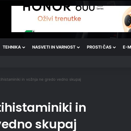
TEHNIKA
NASVETI IN VARNOST
PROSTI ČAS
E-M
ihistaminiki in vožnja ne gredo vedno skupaj
histaminiki in
vedno skupaj