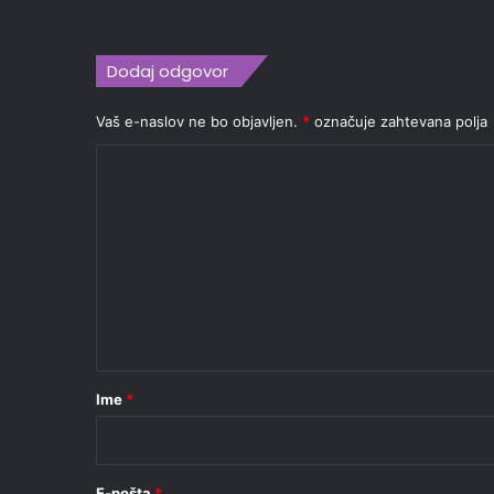
Dodaj odgovor
Vaš e-naslov ne bo objavljen.
*
označuje zahtevana polja
K
o
m
e
n
t
a
r
Ime
*
*
E-pošta
*