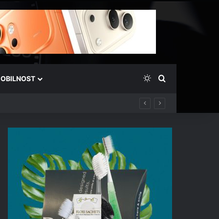
Switch skin
Išči
OBILNOST