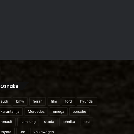
Oznake
audi
bmw
ferrari
film
ford
hyundai
karantanija
Mercedes
omega
porsche
renault
samsung
skoda
tehnika
test
toyota
ure
volkswagen