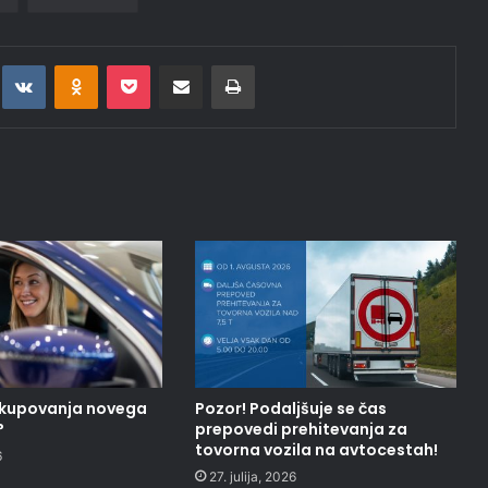
t
eddit
VKontakte
Odnoklassniki
Pocket
Deli po epošti
Natisni
nakupovanja novega
Pozor! Podaljšuje se čas
?
prepovedi prehitevanja za
tovorna vozila na avtocestah!
6
27. julija, 2026