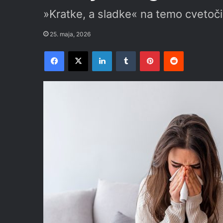
»Kratke, a sladke« na temo cvetočih
25. maja, 2026
Facebook
X
LinkedIn
Tumblr
Pinterest
Reddit