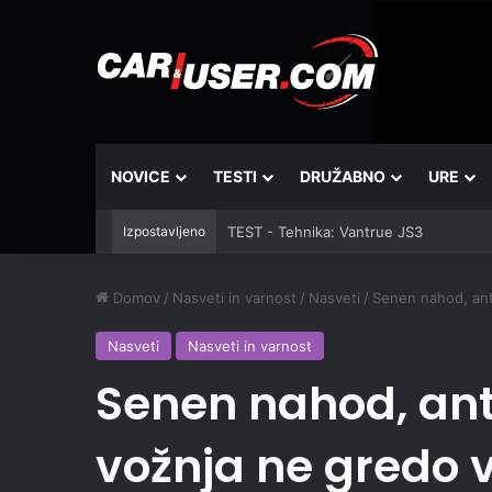
NOVICE
TESTI
DRUŽABNO
URE
Izpostavljeno
TEST - Tehnika: Vantrue JS3
Domov
/
Nasveti in varnost
/
Nasveti
/
Senen nahod, ant
Nasveti
Nasveti in varnost
Senen nahod, anti
vožnja ne gredo 