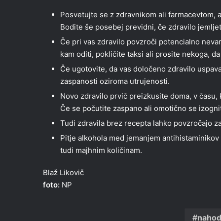
Posvetujte se z zdravnikom ali farmacevtom, a
Bodite še posebej previdni, če zdravilo jemljet
Če pri vas zdravilo povzroči potencialno neva
kam oditi, pokličite taksi ali prosite nekoga, da
Če ugotovite, da vas določeno zdravilo uspava, 
zaspanosti oziroma utrujenosti.
Novo zdravilo prvič preizkusite doma, v času, k
Če se počutite zaspano ali omotično se izogni
Tudi zdravila brez recepta lahko povzročajo z
Pitje alkohola med jemanjem antihistaminikov 
tudi majhnim količinam.
Blaž Likovič
foto:
NP
naho