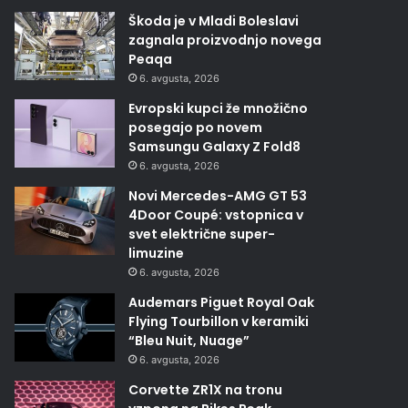
Škoda je v Mladi Boleslavi
zagnala proizvodnjo novega
Peaqa
6. avgusta, 2026
Evropski kupci že množično
posegajo po novem
Samsungu Galaxy Z Fold8
6. avgusta, 2026
Novi Mercedes-AMG GT 53
4Door Coupé: vstopnica v
svet električne super-
limuzine
6. avgusta, 2026
Audemars Piguet Royal Oak
Flying Tourbillon v keramiki
“Bleu Nuit, Nuage”
6. avgusta, 2026
Corvette ZR1X na tronu