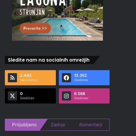
Sledite nam na socialnih omrežjih
2.445
12.352
Naročnikov
Sledilcev
0
6.568
Sledilcev
Sledilcev
Priljubljeno
Zadnje
Komentarji