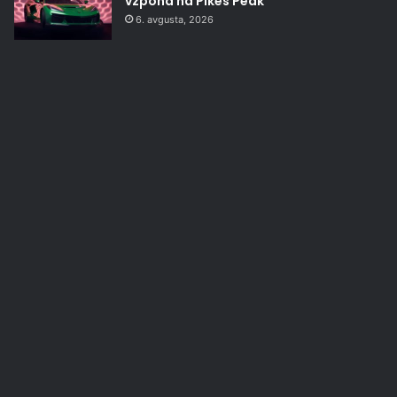
vzpona na Pikes Peak
6. avgusta, 2026