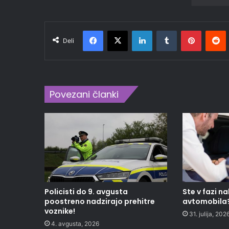
Facebook
X
LinkedIn
Tumblr
Pinteres
R
Deli
Povezani članki
Policisti do 9. avgusta
Ste v fazi 
poostreno nadzirajo prehitre
avtomobila
voznike!
31. julija, 202
4. avgusta, 2026