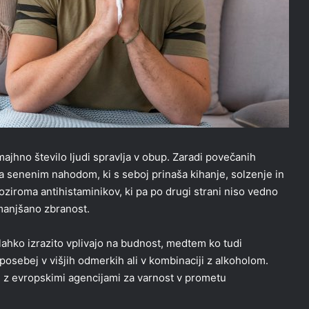
majhno število ljudi spravlja v obup. Zaradi povečanih
a senenim nahodom, ki s seboj prinaša kihanje, solzenje in
l oziroma antihistaminikov, ki pa po drugi strani niso vedno
zmanjšano zbranost.
, lahko izrazito vplivajo na budnost, medtem ko tudi
osebej v višjih odmerkih ali v kombinaciji z alkoholom.
ju z evropskimi agencijami za varnost v prometu