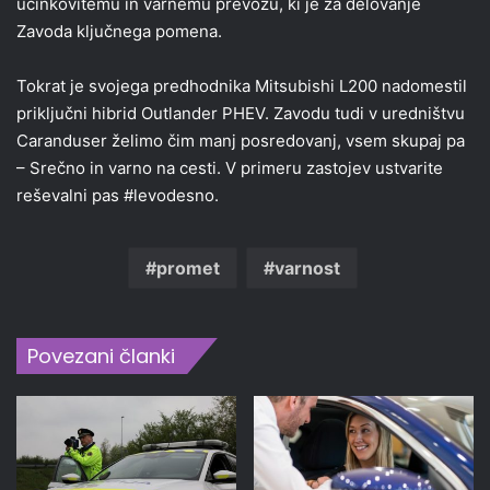
učinkovitemu in varnemu prevozu, ki je za delovanje
Zavoda ključnega pomena.
Tokrat je svojega predhodnika Mitsubishi L200 nadomestil
priključni hibrid Outlander PHEV. Zavodu tudi v uredništvu
Caranduser želimo čim manj posredovanj, vsem skupaj pa
– Srečno in varno na cesti. V primeru zastojev ustvarite
reševalni pas #levodesno.
promet
varnost
Povezani članki