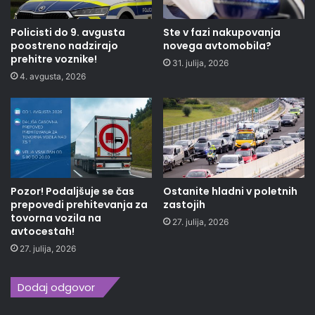
Policisti do 9. avgusta
Ste v fazi nakupovanja
poostreno nadzirajo
novega avtomobila?
prehitre voznike!
31. julija, 2026
4. avgusta, 2026
Pozor! Podaljšuje se čas
Ostanite hladni v poletnih
prepovedi prehitevanja za
zastojih
tovorna vozila na
27. julija, 2026
avtocestah!
27. julija, 2026
Dodaj odgovor