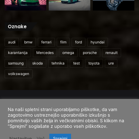
Oznake
audi
bmw
ferrari
film
ford
hyundai
karantanija
Mercedes
omega
porsche
renault
samsung
skoda
tehnika
test
toyota
ure
volkswagen
© 2026
CarAndUser.com
Na naši spletni strani uporabljamo piškotke, da vam
Domov
O nas
Cenik storitev
Pogoji uporabe
zagotovimo ustreznejšo uporabniško izkušnjo s
pomnitvijo vaših želja in večkratnimi obiski. S klikom na
Facebook
Instagram
TikTok
“Sprejmi” soglašate z uporabo vseh piškotkov.
Nastavitve
Več
Sprejmi