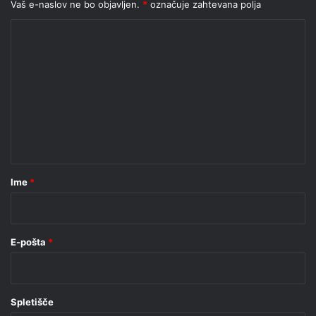
Vaš e-naslov ne bo objavljen.
*
označuje zahtevana polja
K
o
m
e
n
t
a
r
Ime
*
*
E-pošta
*
Spletišče