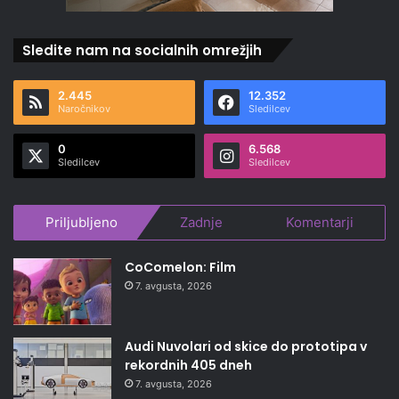
Sledite nam na socialnih omrežjih
2.445
12.352
Naročnikov
Sledilcev
0
6.568
Sledilcev
Sledilcev
Priljubljeno
Zadnje
Komentarji
CoComelon: Film
7. avgusta, 2026
Audi Nuvolari od skice do prototipa v
rekordnih 405 dneh
7. avgusta, 2026