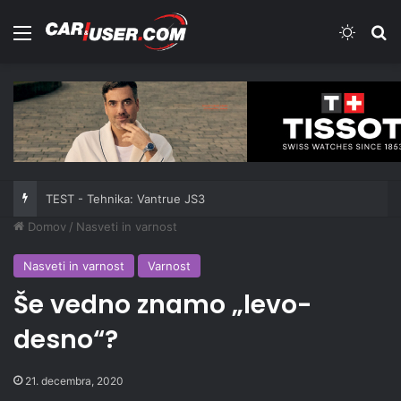
Meni
Switch
Iš
TEST - Tehnika: Vantrue JS3
Domov
/
Nasveti in varnost
Nasveti in varnost
Varnost
Še vedno znamo „levo-
desno“?
21. decembra, 2020