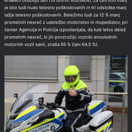
enakem obdobju lani (10 umrlih voznikov). Za četrtino manj
je bilo tudi hudo telesno poškodovanih in tri odstotke manj
lažje telesno poškodovanih. Beležimo tudi za 12 % manj
prometnih nesreč z udeležbo motoristov in mopedistov, pri
čemer Agencija in Policija izpostavljata, da tudi letos delež
prometnih nesreč, ki jih povzročijo vozniki enoslednih
motornih vozil sami, znaša 65 % (lani 64,5 %).