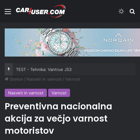
Meni
Switch
Iš
TEST - Tehnika: Vantrue JS3
Domov
/
Nasveti in varnost
/
Varnost
Nasveti in varnost
Varnost
Preventivna nacionalna
akcija za večjo varnost
motoristov