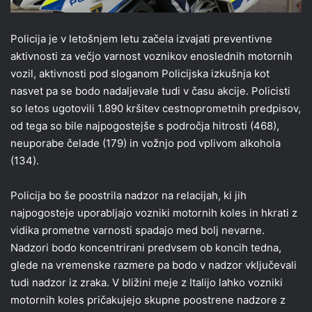
Policija je v letošnjem letu začela izvajati preventivne
aktivnosti za večjo varnost voznikov enoslednih motornih
vozil, aktivnosti pod sloganom Policijska izkušnja kot
nasvet pa se bodo nadaljevale tudi v času akcije. Policisti
so letos ugotovili 1.890 kršitev cestnoprometnih predpisov,
od tega so bile najpogostejše s področja hitrosti (468),
neuporabe čelade (179) in vožnjo pod vplivom alkohola
(134).
Policija bo še poostrila nadzor na relacijah, ki jih
najpogosteje uporabljajo vozniki motornih koles in hkrati z
vidika prometne varnosti spadajo med bolj nevarne.
Nadzori bodo koncentrirani predvsem ob koncih tedna,
glede na vremenske razmere pa bodo v nadzor vključevali
tudi nadzor iz zraka. V bližini meje z Italijo lahko vozniki
motornih koles pričakujejo skupne poostrene nadzore z