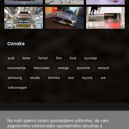
Oznake
audi
bmw
ferrari
film
ford
hyundai
karantanija
Mercedes
omega
porsche
renault
samsung
skoda
tehnika
test
toyota
ure
volkswagen
© 2026
CarAndUser.com
Na naši spletni strani uporabljamo piškotke, da vam
Domov
O nas
Cenik storitev
Pogoji uporabe
zagotovimo ustreznejšo uporabniško izkušnjo s