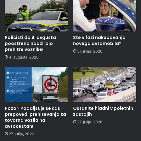
Policisti do 9. avgusta
Ste v fazi nakupovanja
poostreno nadzirajo
novega avtomobila?
prehitre voznike!
31. julija, 2026
4. avgusta, 2026
Pozor! Podaljšuje se čas
Ostanite hladni v poletnih
prepovedi prehitevanja za
zastojih
tovorna vozila na
27. julija, 2026
avtocestah!
27. julija, 2026