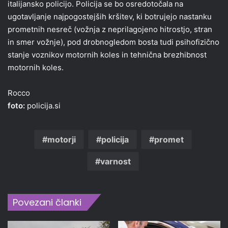
italijansko policijo. Policija se bo osredotočala na
ugotavljanje najpogostejših kršitev, ki botrujejo nastanku
prometnih nesreč (vožnja z neprilagojeno hitrostjo, stran
in smer vožnje), pod drobnogledom bosta tudi psihofizično
stanje voznikov motornih koles in tehnična brezhibnost
motornih koles.
Rocco
foto:
policija.si
motorji
policija
promet
varnost
Povezani članki