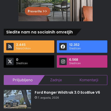
Sledite nam na socialnih omrežjih
2.445
12.352
Naročnikov
Sledilcev
0
6.568
Sledilcev
Sledilcev
Priljubljeno
Zadnje
Komentarji
Ford Ranger Wildtrak 3.0 EcoBlue V6
7. avgusta, 2026