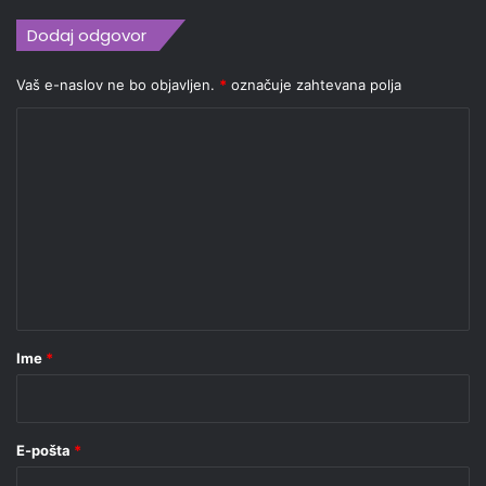
Dodaj odgovor
Vaš e-naslov ne bo objavljen.
*
označuje zahtevana polja
K
o
m
e
n
t
a
r
Ime
*
*
E-pošta
*