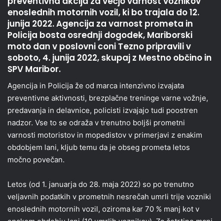
preventivna akcija za večjo varnost voznikov
enoslednih motornih vozil, ki bo trajala do 12.
junija 2022. Agencija za varnost prometa in
Policija bosta osrednji dogodek, Mariborski
moto dan v poslovni coni Tezno pripravili
v
soboto, 4. junija 2022
, skupaj z Mestno občino in
SPV Maribor.
Agencija in Policija že od marca intenzivno izvajata
preventivne aktivnosti, brezplačne treninge varne vožnje,
predavanja in delavnice, policisti izvajajo tudi poostren
nadzor. Vse to se odraža v trenutno boljši prometni
varnosti motoristov in mopedistov v primerjavi z enakim
obdobjem lani, kljub temu da je obseg prometa letos
močno povečan.
Letos (od 1. januarja do 28. maja 2022) so po trenutno
veljavnih podatkih v prometnih nesrečah umrli trije vozniki
enoslednih motornih vozil, oziroma kar 70 % manj kot v