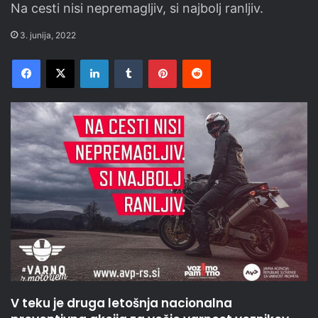
Na cesti nisi nepremagljiv, si najbolj ranljiv.
3. junija, 2022
Facebook
X
LinkedIn
Tumblr
Pinterest
Reddit
V teku je druga letošnja nacionalna