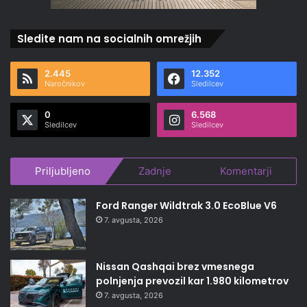
Sledite nam na socialnih omrežjih
2.445
12.352
Naročnikov
Sledilcev
0
6.568
Sledilcev
Sledilcev
Priljubljeno
Zadnje
Komentarji
Ford Ranger Wildtrak 3.0 EcoBlue V6
7. avgusta, 2026
Nissan Qashqai brez vmesnega
polnjenja prevozil kar 1.980 kilometrov
7. avgusta, 2026