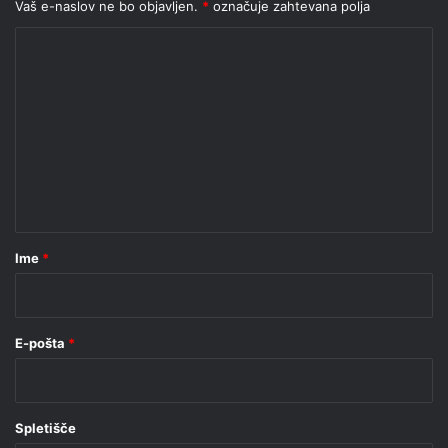
Vaš e-naslov ne bo objavljen.
*
označuje zahtevana polja
K
o
m
e
n
t
a
r
Ime
*
*
E-pošta
*
Spletišče