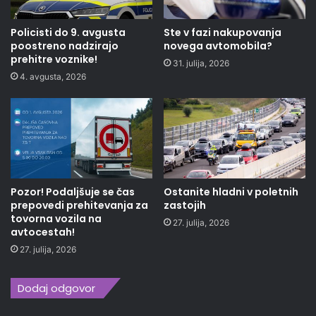
Policisti do 9. avgusta
Ste v fazi nakupovanja
poostreno nadzirajo
novega avtomobila?
prehitre voznike!
31. julija, 2026
4. avgusta, 2026
Pozor! Podaljšuje se čas
Ostanite hladni v poletnih
prepovedi prehitevanja za
zastojih
tovorna vozila na
27. julija, 2026
avtocestah!
27. julija, 2026
Dodaj odgovor