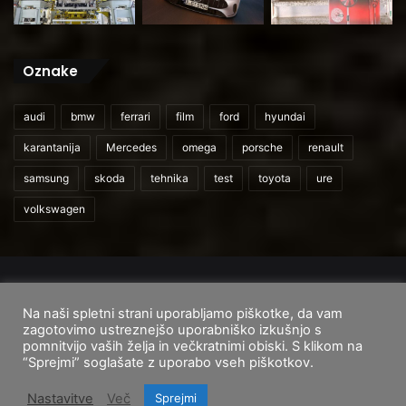
Oznake
audi
bmw
ferrari
film
ford
hyundai
karantanija
Mercedes
omega
porsche
renault
samsung
skoda
tehnika
test
toyota
ure
volkswagen
© 2026
CarAndUser.com
Na naši spletni strani uporabljamo piškotke, da vam
Domov
O nas
Cenik storitev
Pogoji uporabe
zagotovimo ustreznejšo uporabniško izkušnjo s
pomnitvijo vaših želja in večkratnimi obiski. S klikom na
Facebook
Instagram
TikTok
“Sprejmi” soglašate z uporabo vseh piškotkov.
Nastavitve
Več
Sprejmi