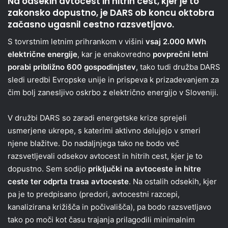
Na odsekih avtocest in hitrih cest, kjer je to
zakonsko dopustno, je DARS ob koncu oktobra
začasno ugasnil cestno razsvetljavo.
S tovrstnim letnim prihrankom v višini
vsaj 2.000 MWh
električne energije
, kar je enakovredno
povprečni letni
porabi približno 600 gospodinjstev
, tako tudi družba DARS
sledi uredbi Evropske unije in prispeva k prizadevanjem za
čim bolj zanesljivo oskrbo z električno energijo v Sloveniji.
V družbi DARS so zaradi energetske krize sprejeli
usmerjene ukrepe, s katerimi aktivno delujejo v smeri
njene blažitve. Do nadaljnjega tako ne bodo več
razsvetljevali odsekov avtocest in hitrih cest, kjer je to
dopustno. Sem sodijo
priključki na avtoceste in hitre
ceste ter odprta trasa avtoceste
. Na ostalih odsekih, kjer
pa je to predpisano (predori, avtocestni razcepi,
kanalizirana križišča in počivališča), pa bodo razsvetljavo
tako po moči kot času trajanja prilagodili minimalnim