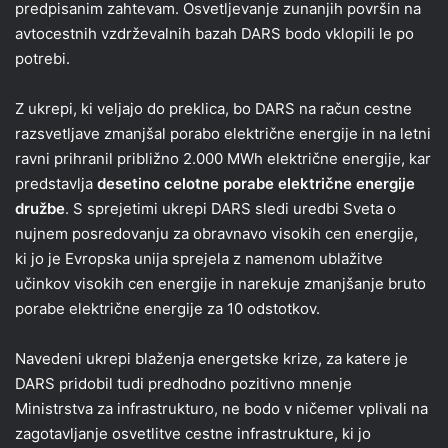
predpisanim zahtevam. Osvetljevanje zunanjih površin na
avtocestnih vzdrževalnih bazah DARS bodo vklopili le po
potrebi.
Z ukrepi, ki veljajo do preklica, bo DARS na račun cestne
razsvetljave zmanjšal porabo električne energije in na letni
ravni prihranil približno 2.000 MWh električne energije, kar
predstavlja
desetino celotne porabe električne energije
družbe
. S sprejetimi ukrepi DARS sledi uredbi Sveta o
nujnem posredovanju za obravnavo visokih cen energije,
ki jo je Evropska unija sprejela z namenom ublažitve
učinkov visokih cen energije in narekuje zmanjšanje bruto
porabe električne energije za 10 odstotkov.
Navedeni ukrepi blaženja energetske krize, za katere je
DARS pridobil tudi predhodno pozitivno mnenje
Ministrstva za infrastrukturo, ne bodo v ničemer vplivali na
zagotavljanje osvetlitve cestne infrastrukture, ki jo