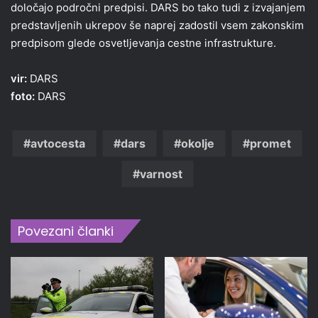
določajo področni predpisi. DARS bo tako tudi z izvajanjem
predstavljenih ukrepov še naprej zadostil vsem zakonskim
predpisom glede osvetljevanja cestne infrastrukture.
vir:
DARS
foto:
DARS
avtocesta
dars
okolje
promet
varnost
Povezani članki