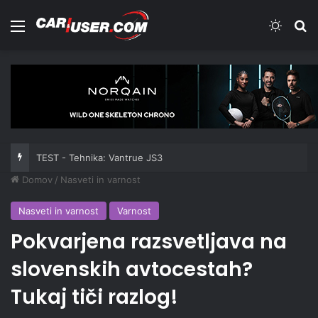
Meni
Switch
Iš
TEST - Tehnika: Vantrue JS3
Domov
/
Nasveti in varnost
Nasveti in varnost
Varnost
Pokvarjena razsvetljava na
slovenskih avtocestah?
Tukaj tiči razlog!