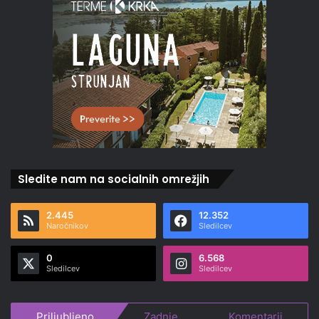
Sledite nam na socialnih omrežjih
2.445
12.352
Naročnikov
Sledilcev
0
6.568
Sledilcev
Sledilcev
Priljubljeno
Zadnje
Komentarji