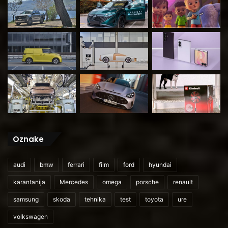
Oznake
audi
bmw
ferrari
film
ford
hyundai
karantanija
Mercedes
omega
porsche
renault
samsung
skoda
tehnika
test
toyota
ure
volkswagen