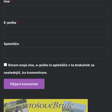
Ime
*
*
E-pošta
*
Spletišče
Shrani moje ime, e-pošto in spletišče v ta brskalnik za
naslednjič, ko komentiram.