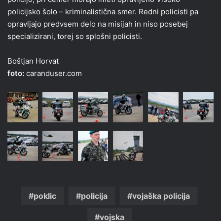
policijsko šolo – kriminalistična smer. Redni policisti pa
opravljajo predvsem delo na misijah in niso posebej
specializirani, torej so splošni policisti.
Boštjan Horvat
foto:
caranduser.com
poklic
policija
vojaška policija
vojska