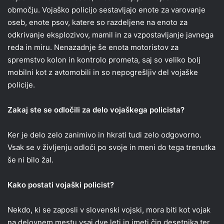
območju. Vojaško policijo sestavljajo enote za varovanje
oseb, enote psov, katere so razdeljene na enoto za
odkrivanje eksplozivov, mamil in za vzpostavljanje javnega
reda in miru. Nenazadnje še enota motoristov za
spremstvo kolon in kontrolo prometa, saj so veliko bolj
mobilni kot z avtomobili in so nepogrešljiv del vojaške
policije.
Zakaj ste se odločili za delo vojaškega policista?
Ker je delo zelo zanimivo in hkrati tudi zelo odgovorno.
Vsak se v življenju odloči po svoje in meni do tega trenutka
še ni bilo žal.
Kako postati vojaški policist?
Nekdo, ki se zaposli v slovenski vojski, mora biti kot vojak
na delovnem mestu vsaj dve leti in imeti čin desetnika ter