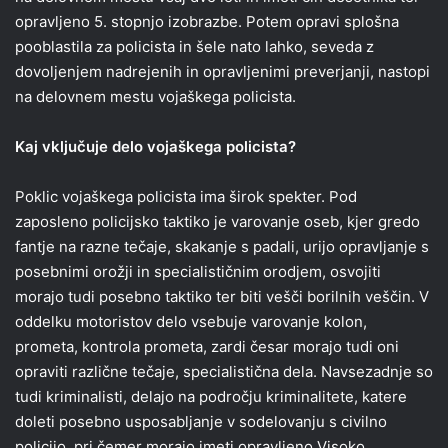
opravljeno 5. stopnjo izobrazbe. Potem opravi splošna
pooblastila za policista in šele nato lahko, seveda z
dovoljenjem nadrejenih in opravljenimi preverjanji, nastopi
na delovnem mestu vojaškega policista.
Kaj vključuje delo vojaškega policista?
Poklic vojaškega policista ima širok spekter. Pod
zaposleno policijsko taktiko je varovanje oseb, kjer gredo
fantje na razne tečaje, skakanje s padali, urijo opravljanje s
posebnimi orožji in specialističnim orodjem, osvojiti
morajo tudi posebno taktiko ter biti vešči borilnih veščin. V
oddelku motoristov delo vsebuje varovanje kolon,
prometa, kontrola prometa, zardi česar morajo tudi oni
opraviti različne tečaje, specialistična dela. Navsezadnje so
tudi kriminalisti, delajo na področju kriminalitete, katere
doleti posebno usposabljanje v sodelovanju s civilno
policijo, pri čemer morajo imeti opravljeno Visoko