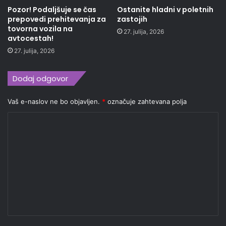
Pozor! Podaljšuje se čas
Ostanite hladni v poletnih
prepovedi prehitevanja za
zastojih
tovorna vozila na
27. julija, 2026
avtocestah!
27. julija, 2026
Dodaj odgovor
Vaš e-naslov ne bo objavljen.
*
označuje zahtevana polja
K
o
m
e
n
t
a
r