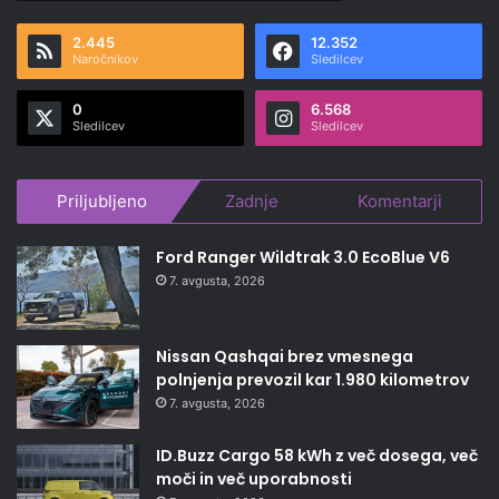
2.445
12.352
Naročnikov
Sledilcev
0
6.568
Sledilcev
Sledilcev
Priljubljeno
Zadnje
Komentarji
Ford Ranger Wildtrak 3.0 EcoBlue V6
7. avgusta, 2026
Nissan Qashqai brez vmesnega
polnjenja prevozil kar 1.980 kilometrov
7. avgusta, 2026
ID.Buzz Cargo 58 kWh z več dosega, več
moči in več uporabnosti