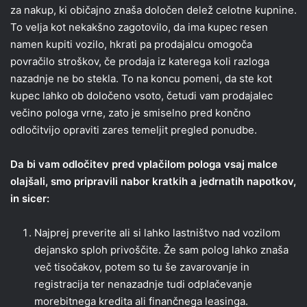
za nakup, ki običajno znaša določen delež celotne kupnine.
To velja kot nekakšno zagotovilo, da ima kupec resen
namen kupiti vozilo, hkrati pa prodajalcu omogoča
povračilo stroškov, če prodaja iz katerega koli razloga
nazadnje ne bo stekla. To na koncu pomeni, da ste kot
kupec lahko ob določeno vsoto, četudi vam prodajalec
večino pologa vrne, zato je smiselno pred končno
odločitvijo opraviti zares temeljit pregled ponudbe.
Da bi vam odločitev pred vplačilom pologa vsaj malce
olajšali, smo pripravili nabor kratkih a jedrnatih napotkov,
in sicer:
Najprej preverite ali si lahko lastništvo nad vozilom
dejansko sploh privoščite. Že sam polog lahko znaša
več tisočakov, potem so tu še zavarovanje in
registracija ter nenazadnje tudi odplačevanje
morebitnega kredita ali finančnega leasinga.