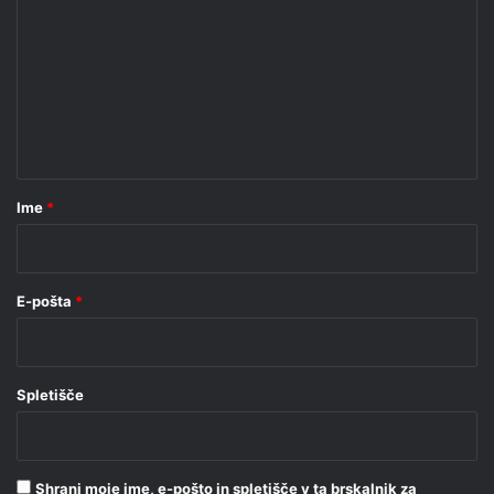
o
m
e
n
t
a
r
Ime
*
*
E-pošta
*
Spletišče
Shrani moje ime, e-pošto in spletišče v ta brskalnik za