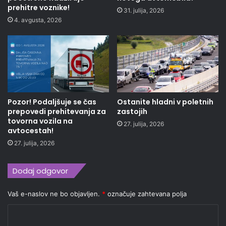
prehitre voznike!
31. julija, 2026
4. avgusta, 2026
Pozor! Podaljšuje se čas
Ostanite hladni v poletnih
prepovedi prehitevanja za
zastojih
tovorna vozila na
27. julija, 2026
avtocestah!
27. julija, 2026
Dodaj odgovor
Vaš e-naslov ne bo objavljen.
*
označuje zahtevana polja
K