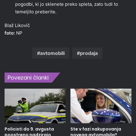
pogodbi, ki jo sklenete preko spleta, zato tudi to
temeljito preberite.
Blaž Likovič
foto:
NP
avtomobili
prodaja
Povezani članki
Policisti do 9. avgusta
Ste v fazi nakupovanja
poostreno nadzirajo
novega avtomobila?