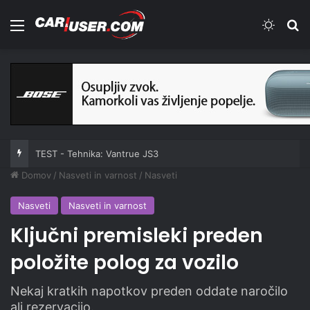
Meni
Switch
Iš
TEST - Tehnika: Vantrue JS3
Domov
/
Nasveti in varnost
/
Nasveti
Nasveti
Nasveti in varnost
Ključni premisleki preden
položite polog za vozilo
Nekaj kratkih napotkov preden oddate naročilo
ali rezervacijo.