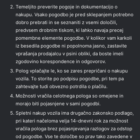
Temeljito preverite pogoje in dokumentacijo o
nakupu. Vsako pogodbo je pred sklepanjem potrebno
dobro prebrati in se seznaniti z vsemi določili,
predvsem drobnim tiskom, ki lahko navaja precej
pomembne elemente pogodbe. V kolikor vam karkoli
iz besedila pogodbe ni popolnoma jasno, zastavite
vprašanja prodajalcu v psini obliki, da boste imeli
zgodovino korespondence in odgovorov.
Polog vplačajte le, ko se zares prepričani o nakupu
vozila. To storite po podpisu pogodbe, pri tem pa
zahtevajte tudi obvezno potrdila o plačilu.
Možnosti vračila celotnega pologa so omejene in
morajo biti pojasnjene v sami pogodbi.
Spletni nakup vozila ima drugačno zakonsko podlago,
pri kateri načeloma velja 14-dnevni rok za možnost
vračila pologa brez pojasnjevanja razlogov za odstop
od pogodbe. Vse te določbe so prav tako zavedene v