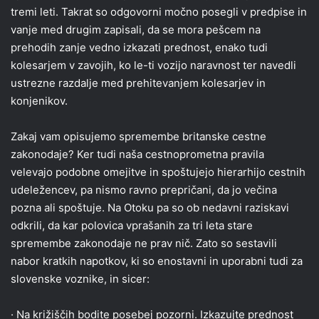
tremi leti. Takrat so odgovorni močno posegli v predpise in
vanje med drugim zapisali, da se mora pešcem na
prehodih zanje vedno izkazati prednost, enako tudi
kolesarjem v zavojih, ko le-ti vozijo naravnost ter navedli
ustrezne razdalje med prehitevanjem kolesarjev in
konjenikov.
Zakaj vam opisujemo spremembe britanske cestne
zakonodaje? Ker tudi naša cestnoprometna pravila
velevajo podobne omejitve in spoštujejo hierarhijo cestnih
udeležencev, pa nismo ravno prepričani, da jo večina
pozna ali spoštuje. Na Otoku pa so ob nedavni raziskavi
odkrili, da kar polovica vprašanih za tri leta stare
spremembe zakonodaje ne prav nič. Zato so sestavili
nabor kratkih napotkov, ki so enostavni in uporabni tudi za
slovenske voznike, in sicer:
· Na križiščih bodite posebej pozorni. Izkazujte prednost