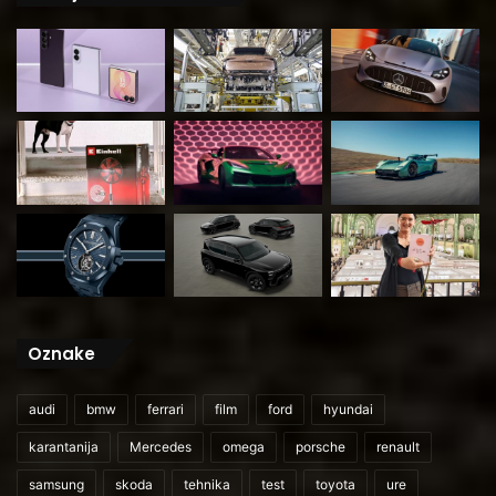
Oznake
audi
bmw
ferrari
film
ford
hyundai
karantanija
Mercedes
omega
porsche
renault
samsung
skoda
tehnika
test
toyota
ure