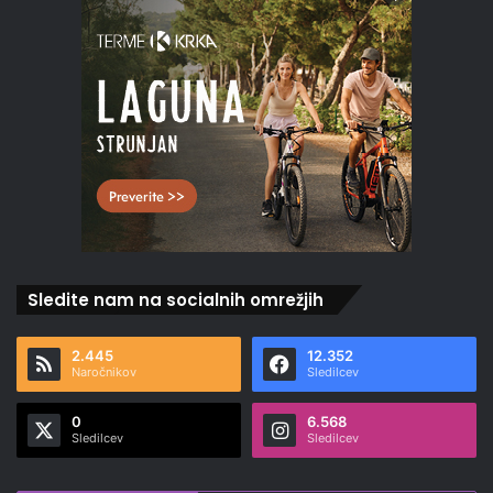
Sledite nam na socialnih omrežjih
2.445
12.352
Naročnikov
Sledilcev
0
6.568
Sledilcev
Sledilcev