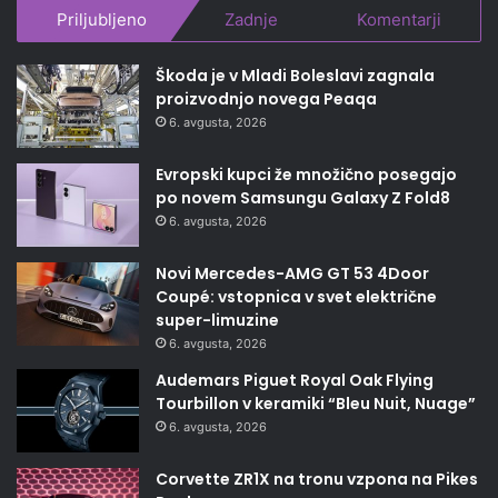
Priljubljeno
Zadnje
Komentarji
Škoda je v Mladi Boleslavi zagnala
proizvodnjo novega Peaqa
6. avgusta, 2026
Evropski kupci že množično posegajo
po novem Samsungu Galaxy Z Fold8
6. avgusta, 2026
Novi Mercedes-AMG GT 53 4Door
Coupé: vstopnica v svet električne
super-limuzine
6. avgusta, 2026
Audemars Piguet Royal Oak Flying
Tourbillon v keramiki “Bleu Nuit, Nuage”
6. avgusta, 2026
Corvette ZR1X na tronu vzpona na Pikes