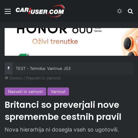
Meni
Switch
Iš
TEST - Tehnika: Vantrue JS3
Domov
/
Nasveti in varnost
Nasveti in varnost
Varnost
Britanci so preverjali nove
spremembe cestnih pravil
Nova hierarhija ni dosegla vseh so ugotovili.