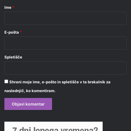
r
Ime
*
*
E-pošta
*
Spletišče
Shrani moje ime, e-pošto in spletišče v ta brskalnik za
naslednjič, ko komentiram.