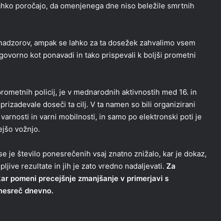
 lahko poročajo, da omenjenega dne niso beležile smrtnih
h nadzorov, ampak se lahko za ta dosežek zahvalimo vsem
dgovorno kot ponavadi in tako prispevali k boljši prometni
ometnih policij, je v mednarodnih aktivnostih med 16. in
rizadevale doseči ta cilj. V ta namen so bili organizirani
arnosti in varni mobilnosti, in samo po elektronski poti je
ejšo vožnjo.
se je število ponesrečenih vsaj znatno znižalo, kar je dokaz,
pljive rezultate in jih je zato vredno nadaljevati.
Za
kar pomeni precejšnje zmanjšanje v primerjavi s
 nesreč dnevno.