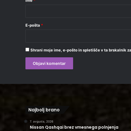
Ime
*
*
E-pošta
*
Shrani moje ime, e-pošto in spletišče v ta brskalnik 
Najbolj brano
7. avgusta, 2026
Nissan Qashqai brez vmesnega polnjenja