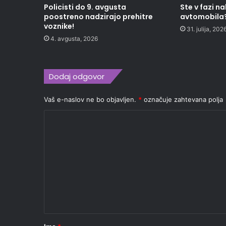
Policisti do 9. avgusta
Ste v fazi 
poostreno nadzirajo prehitre
avtomobila
voznike!
31. julija, 202
4. avgusta, 2026
Dodaj odgovor
Vaš e-naslov ne bo objavljen.
*
označuje zahtevana polja
K
o
m
e
n
t
a
r