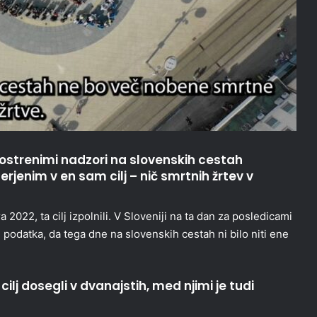
poostrenimi nadzori na slovenskih cestah
jenim v en sam cilj – nič smrtnih žrtev v
022, ta cilj izpolnili. V Sloveniji na ta dan za posledicami
podatka, da tega dne na slovenskih cestah ni bilo niti ene
ilj dosegli v dvanajstih, med njimi je tudi