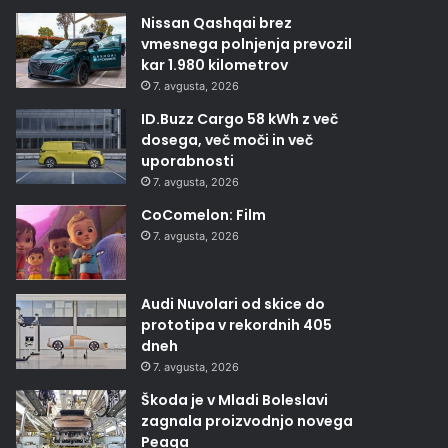
Nissan Qashqai brez
vmesnega polnjenja prevozil
kar 1.980 kilometrov
7. avgusta, 2026
ID.Buzz Cargo 58 kWh z več
dosega, več moči in več
uporabnosti
7. avgusta, 2026
CoComelon: Film
7. avgusta, 2026
Audi Nuvolari od skice do
prototipa v rekordnih 405
dneh
7. avgusta, 2026
Škoda je v Mladi Boleslavi
zagnala proizvodnjo novega
Peaqa