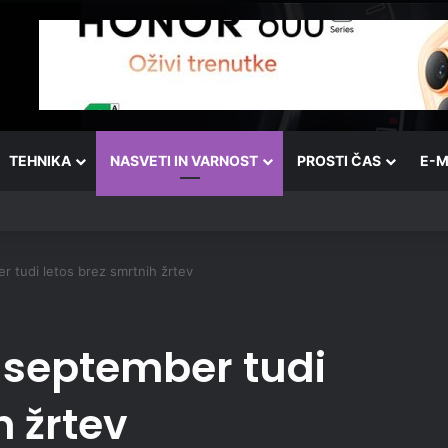
TEHNIKA
NASVETI IN VARNOST
PROSTI ČAS
E-M
er tudi letos brez smrtnih žrtev
. september tudi
h žrtev