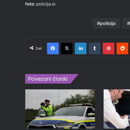
foto:
policija.si
policija
Facebook
X
LinkedIn
Tumblr
Pinteres
R
Deli
Povezani članki