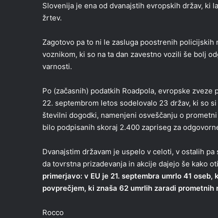
Slovenija je ena od dvanajstih evropskih držav, ki
žrtev.
Zagotovo pa to ni le zasluga poostrenih policijski
voznikom, ki so na ta dan zavestno vozili še bolj o
varnosti.
Po (začasnih) podatkih Roadpola, evropske zveze pr
22. septembrom letos sodelovalo 23 držav, ki so si p
številni dogodki, namenjeni osveščanju o prometni v
bilo podpisanih skoraj 2.400 zapriseg za odgovorn
Dvanajstim državam je uspelo v celoti, v ostalih pa 
da tovrstna prizadevanja in akcije dajejo še kako oti
primerjavo: v EU je 21. septembra umrlo 41 oseb, 
povprečjem, ki znaša 62 umrlih zaradi prometnih
Rocco