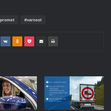
promet
varnost
t
eddit
VKontakte
Odnoklassniki
Pocket
Deli po epošti
Natisni