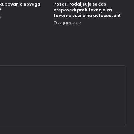
nakupovanja novega
Pozor! Podaljšuje se čas
?
prepovedi prehitevanja za
tovorna vozila na avtocestah!
6
27. julija, 2026