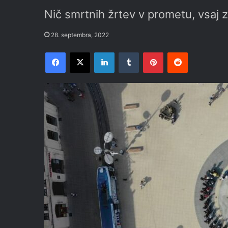
Nič smrtnih žrtev v prometu, vsaj 
28. septembra, 2022
Facebook
X
LinkedIn
Tumblr
Pinterest
Reddit