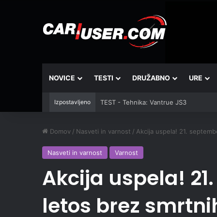
NOVICE
TESTI
DRUŽABNO
URE
Izpostavljeno
TEST - Tehnika: Vantrue JS3
Domov
/
Nasveti in varnost
/
Akcija uspela! 21. septemb
Nasveti in varnost
Varnost
Akcija uspela! 21
letos brez smrtni