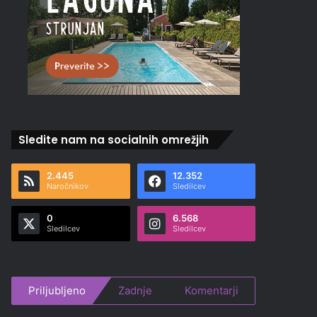
Sledite nam na socialnih omrežjih
2.445
12.352
Naročnikov
Sledilcev
0
6.568
Sledilcev
Sledilcev
Priljubljeno
Zadnje
Komentarji