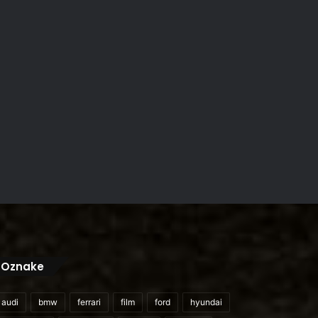
Oznake
audi
bmw
ferrari
film
ford
hyundai