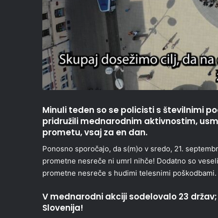
Minuli teden so se policisti s številnimi 
pridružili mednarodnim aktivnostim, usmer
prometu, vsaj za en dan.
Ponosno sporočajo, da s(m)o v sredo, 21. septembra 2
prometne nesreče ni umrl nihče! Dodatno so veseli 
prometne nesreče s hudimi telesnimi poškodbami.
V mednarodni akciji sodelovalo 23 držav; c
Slovenija!