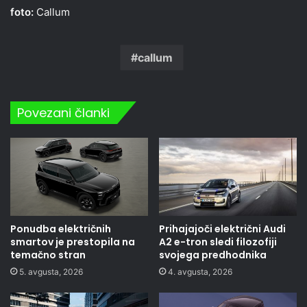
foto:
Callum
callum
Povezani članki
Ponudba električnih
Prihajajoči električni Audi
smartov je prestopila na
A2 e-tron sledi filozofiji
temačno stran
svojega predhodnika
5. avgusta, 2026
4. avgusta, 2026