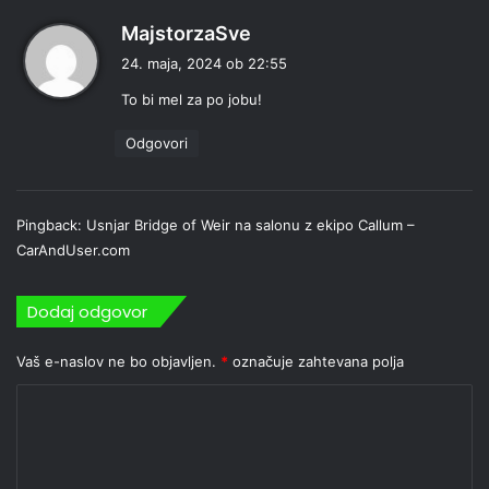
p
MajstorzaSve
r
24. maja, 2024 ob 22:55
a
To bi mel za po jobu!
v
i
Odgovori
:
Pingback:
Usnjar Bridge of Weir na salonu z ekipo Callum –
CarAndUser.com
Dodaj odgovor
Vaš e-naslov ne bo objavljen.
*
označuje zahtevana polja
K
o
m