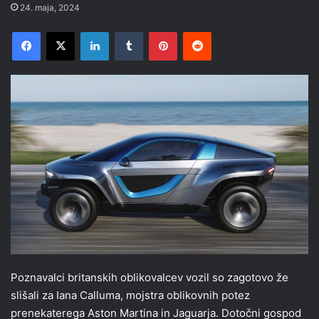
24. maja, 2024
Facebook
X
LinkedIn
Tumblr
Pinterest
Reddit
Poznavalci britanskih oblikovalcev vozil so zagotovo že
slišali za Iana Calluma, mojstra oblikovnih potez
prenekaterega Aston Martina in Jaguarja. Dotočni gospod