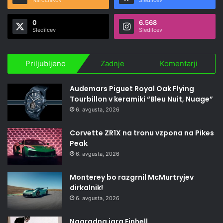
0
6.568
Sledilcev
Sledilcev
Priljubljeno
Zadnje
Komentarji
Audemars Piguet Royal Oak Flying
Tourbillon v keramiki “Bleu Nuit, Nuage”
6. avgusta, 2026
Corvette ZR1X na tronu vzpona na Pikes
Peak
6. avgusta, 2026
Monterey bo razgrnil McMurtryjev
dirkalnik!
6. avgusta, 2026
Nagradna igra Einhell