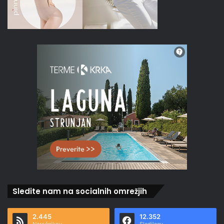
Sledite nam na socialnih omrežjih
2.445
12.352
Naročnikov
Sledilcev