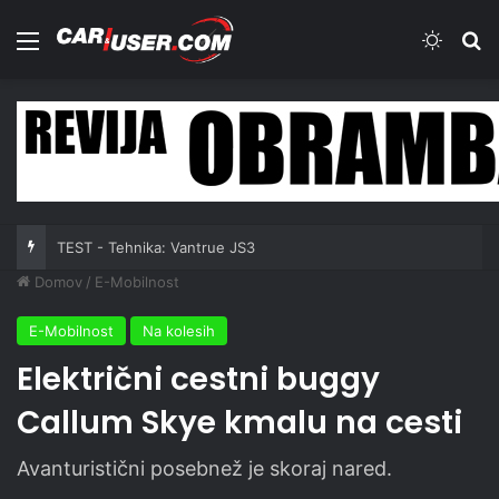
Meni
Switch
Iš
TEST - Tehnika: Vantrue JS3
Domov
/
E-Mobilnost
E-Mobilnost
Na kolesih
Električni cestni buggy
Callum Skye kmalu na cesti
Avanturistični posebnež je skoraj nared.