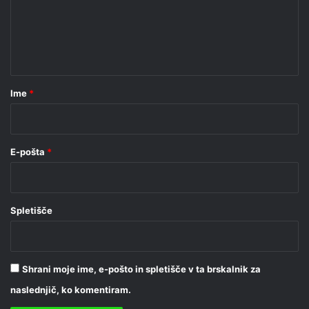
e
n
t
a
r
Ime
*
*
E-pošta
*
Spletišče
Shrani moje ime, e-pošto in spletišče v ta brskalnik za
naslednjič, ko komentiram.