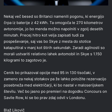
Nekaj več besed so Britanci namenili pogonu, ki energijo
črpa iz baterije z 42 kWh. Ta omogoča le 270 kilometrov
avtonomije, jo bo menda možno napolniti v zgolj desetih
minutah. Precej hitro kot velja zapisati tudi za
pospeševanje, saj vas bo Skye z mesta do stotice
katapultiral v manj kot štirih sekundah. Zaradi agilnosti so
morali ustvariti relativno lahek avtomobil in Skye s 1.150
kilogrami to zagotovo je.
Cenik bo prikazoval opcije med 95 in 130 tisočaki, v
zameno za nekaj stotakov pa že lahko položite rezervacijo
posebneža med električarji, ki bo nastal v maloserijskem
številu. Več bo jasno po premieri na dogodku Concours on
Savile Row, ki se bo prav zdaj odvil v Londonu.
Blaž Likovič