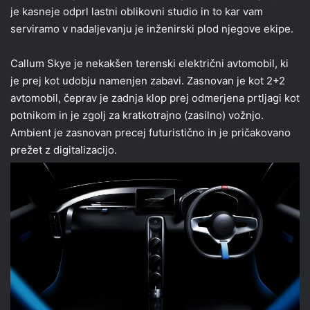
je kasneje odprl lastni oblikovni studio in to kar vam
serviramo v nadaljevanju je inženirski plod njegove ekipe.
Callum Skye je nekakšen terenski električni avtomobil, ki
je prej kot udobju namenjen zabavi. Zasnovan je kot 2+2
avtomobil, čeprav je zadnja klop prej odmerjena prtljagi kot
potnikom in je zgolj za kratkotrajno (zasilno) vožnjo.
Ambient je zasnovan precej futuristično in je pričakovano
prežet z digitalizacijo.