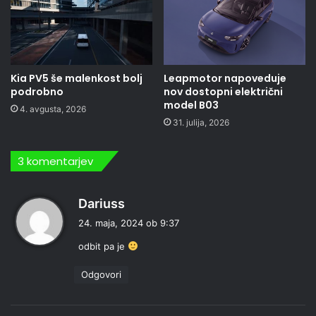
Kia PV5 še malenkost bolj
Leapmotor napoveduje
podrobno
nov dostopni električni
model B03
4. avgusta, 2026
31. julija, 2026
3 komentarjev
p
Dariuss
r
24. maja, 2024 ob 9:37
a
odbit pa je
v
i
Odgovori
: