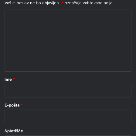
Vaš e-naslov ne bo objavljen.
*
označuje zahtevana polja
K
o
m
e
n
t
a
r
Ime
*
*
E-pošta
*
Spletišče