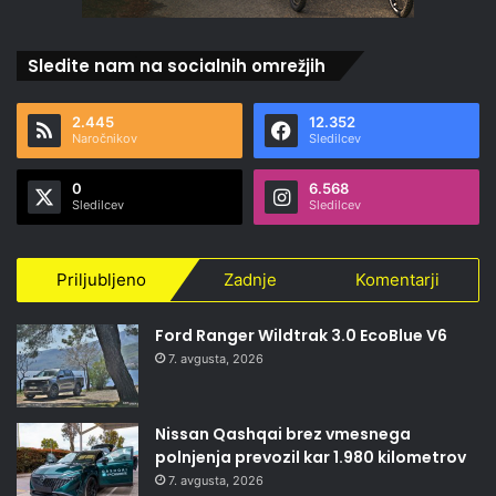
Sledite nam na socialnih omrežjih
2.445
12.352
Naročnikov
Sledilcev
0
6.568
Sledilcev
Sledilcev
Priljubljeno
Zadnje
Komentarji
Ford Ranger Wildtrak 3.0 EcoBlue V6
7. avgusta, 2026
Nissan Qashqai brez vmesnega
polnjenja prevozil kar 1.980 kilometrov
7. avgusta, 2026