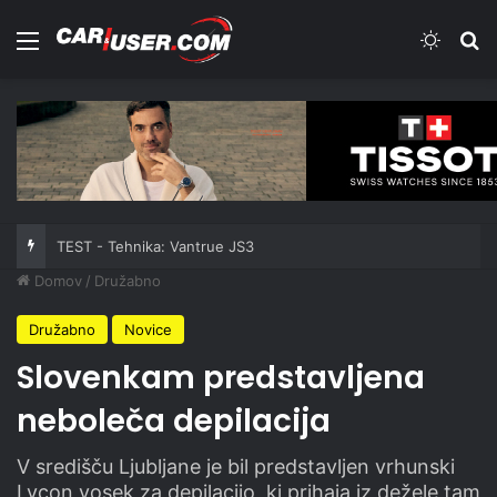
Meni
Switch
Iš
TEST - Tehnika: Vantrue JS3
Domov
/
Družabno
Družabno
Novice
Slovenkam predstavljena
neboleča depilacija
V središču Ljubljane je bil predstavljen vrhunski
Lycon vosek za depilacijo, ki prihaja iz dežele tam