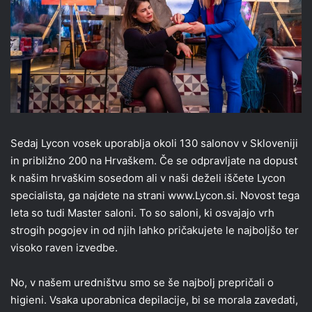
Sedaj Lycon vosek uporablja okoli 130 salonov v Skloveniji
in približno 200 na Hrvaškem. Če se odpravljate na dopust
k našim hrvaškim sosedom ali v naši deželi iščete Lycon
specialista, ga najdete na strani www.Lycon.si. Novost tega
leta so tudi Master saloni. To so saloni, ki osvajajo vrh
strogih pogojev in od njih lahko pričakujete le najboljšo ter
visoko raven izvedbe.
No, v našem uredništvu smo se še najbolj prepričali o
higieni. Vsaka uporabnica depilacije, bi se morala zavedati,