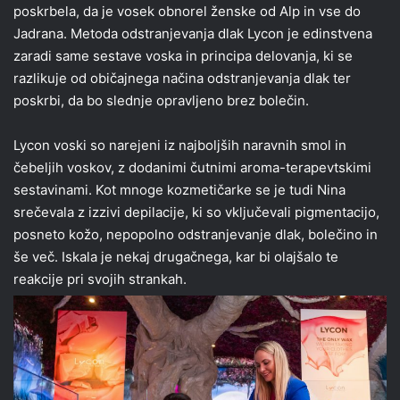
poskrbela, da je vosek obnorel ženske od Alp in vse do
Jadrana. Metoda odstranjevanja dlak Lycon je edinstvena
zaradi same sestave voska in principa delovanja, ki se
razlikuje od običajnega načina odstranjevanja dlak ter
poskrbi, da bo slednje opravljeno brez bolečin.
Lycon voski so narejeni iz najboljših naravnih smol in
čebeljih voskov, z dodanimi čutnimi aroma-terapevtskimi
sestavinami. Kot mnoge kozmetičarke se je tudi Nina
srečevala z izzivi depilacije, ki so vključevali pigmentacijo,
posneto kožo, nepopolno odstranjevanje dlak, bolečino in
še več. Iskala je nekaj drugačnega, kar bi olajšalo te
reakcije pri svojih strankah.