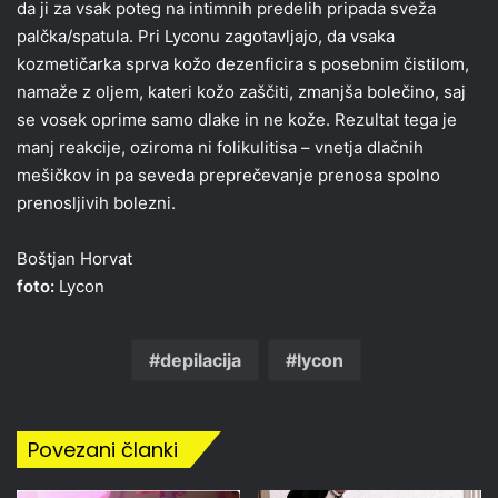
da ji za vsak poteg na intimnih predelih pripada sveža
palčka/spatula. Pri Lyconu zagotavljajo, da vsaka
kozmetičarka sprva kožo dezenficira s posebnim čistilom,
namaže z oljem, kateri kožo zaščiti, zmanjša bolečino, saj
se vosek oprime samo dlake in ne kože. Rezultat tega je
manj reakcije, oziroma ni folikulitisa – vnetja dlačnih
mešičkov in pa seveda preprečevanje prenosa spolno
prenosljivih bolezni.
Boštjan Horvat
foto:
Lycon
depilacija
lycon
Povezani članki